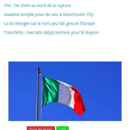
OM : De Zerbi au bord de la rupture
Haaland rempile pour dix ans à Manchester City
La loi Wenger sur le hors-jeu fait grincer l’Europe
Transferts : mercato (déjà) terminé pour le Bayern
Fil Actu
Fil Actu
Foot étranger
Une