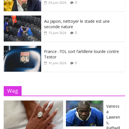
0
24 juin 2026
Au Japon, nettoyer le stade est une
seconde nature
0
15 juin 2026
France : l’OL sort l’artillerie lourde contre
Textor
0
10 juin 2026
Wag
Vaness
a
Lawren
s,
Raffaell