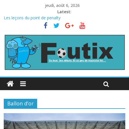
jeudi, août 6, 2026
Latest:
Les leçons du point de penalty
Le football italien retombe dans le chaos
La FIFA veut vendre une part de la Coupe du monde à des fonds
privés, la planète football s’insurge
Les curiosités de la Coupe du monde
L’Inde et la Chine, trop mauvais au football ?
Ballon d’or