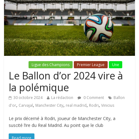
Fil Actu
Ligue des Champions
Premier League
Une
Le Ballon d’or 2024 vire à
la polémique
30 octobre 2024
La rédaction
0 Comment
Ballon
,
,
,
,
,
d'or
Carvajal
Manchester City
real madrid
Rodri
Vinicius
Le prix décerné à Rodri, joueur de Manchester City, a
suscité l’ire du Real Madrid. Au point que le club
Read more