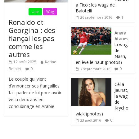
a Fico : les wags de
Balotelli
Fil Actu
Une
Wag
1
26 septembre 2016
Ronaldo et
Georgina : des
Anara
fiançailles pas
Atanes,
la wag
comme les
de
autres
Nasri,
enlève le haut (photos)
12 août 2025
Karine
0
Bethlet
0
7 septembre 2016
Le couple qui vient
Célia
d’annoncer ses fiançailles
Jaunat,
fait parler de lui pour avoir
la wag
vécu deux ans en
de
concubinage en Arabie
Krycho
wiak (photos)
0
23 août 2016