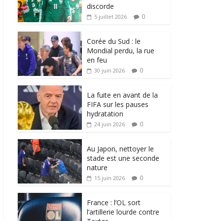
discorde
0
5 juillet 2026
Corée du Sud : le
Mondial perdu, la rue
en feu
0
30 juin 2026
La fuite en avant de la
FIFA sur les pauses
hydratation
0
24 juin 2026
Au Japon, nettoyer le
stade est une seconde
nature
0
15 juin 2026
France : l’OL sort
l’artillerie lourde contre