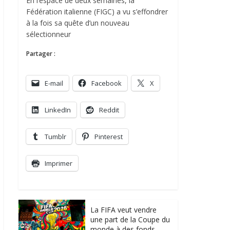
En l’espace de deux semaines, la
Fédération italienne (FIGC) a vu s’effondrer
à la fois sa quête d’un nouveau
sélectionneur
Partager :
E-mail
Facebook
X
LinkedIn
Reddit
Tumblr
Pinterest
Imprimer
La FIFA veut vendre
une part de la Coupe du
monde à des fonds