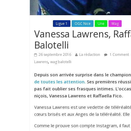
Fil Actu
Ligue 1
OGC Nice
Une
Wag
Vanessa Lawrens, Raffa
Balotelli
26 septembre 2016
La rédaction
1 Comment
,
Lawrens
wag balotelli
Depuis son arrivée surprise dans le champion
de toutes les attention.
Ses premières réussit
pas fait oublier ses frasques intimes. L’occas
niçois, Vanessa Lawrens et Raffaella Fico.
Vanessa Lawrens est une vedette de téléréalité fra
cœurs brisés et aux Anges de la téléréalité. Ell
Comme le prouve son compte Instagram, il faut a