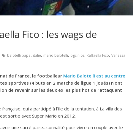
ella Fico : les wags de
,
,
,
,
,
balotelli papa
italie
mario balotelli
ogc nice
Raffaella Fico
Vanessa
nat de France, le footballeur
Mario Balotelli est au centre
es sportives (4 buts en 2 matchs de ligue 1 joués) n’ont
ion de revenir sur les deux ex les plus hot de l’attaquant
nçaise, qui a participé à l’Ile de la tentation, à La villa des
e est sortie avec Super Mario en 2012.
voir une sacré paire…sonnalité pour vivre en couple avec le