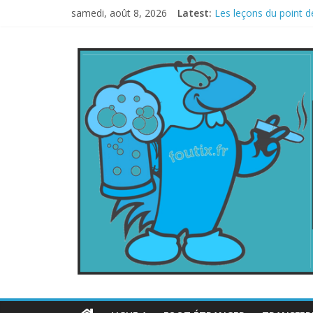
samedi, août 8, 2026
Latest:
Les leçons du point d
Le football italien r
La FIFA veut vendre u
Les curiosités de la
L’Inde et la Chine, tr