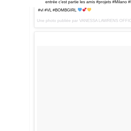
La rentrée c’est partie les amis #projets #Mila
#vl #VL #BOMBGIRL
Une photo publiée par VANESSA LAWRENS OFFIC