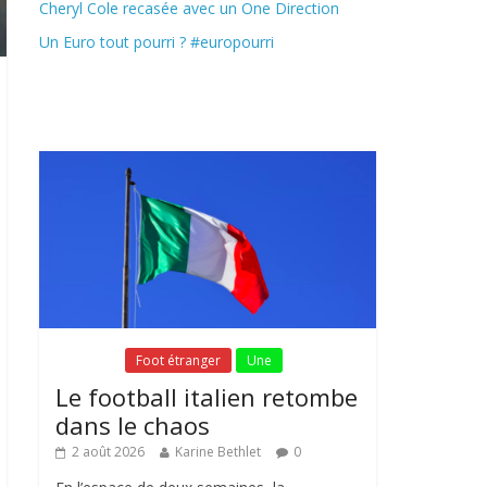
Cheryl Cole recasée avec un One Direction
Un Euro tout pourri ? #europourri
Fil Actu
Fil Actu
Foot étranger
Une
Le football italien retombe
dans le chaos
2 août 2026
Karine Bethlet
0