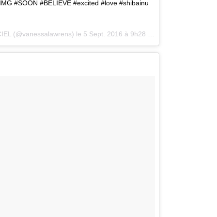
no #IMG #SOON #BELIEVE #excited #love #shibainu
IEL (@vanessalawrens) le
5 Sept. 2016 à 9h28 PDT