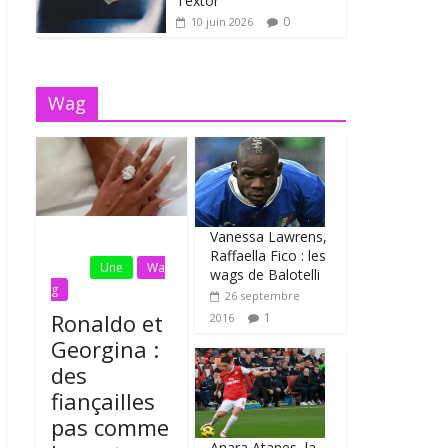
Textor
0
10 juin 2026
Wag
Vanessa Lawrens,
Fil
Raffaella Fico : les
Actu
Une
Wa
wags de Balotelli
g
26 septembre
Ronaldo et
1
2016
Georgina :
des
fiançailles
pas comme
Anara Atanes, la