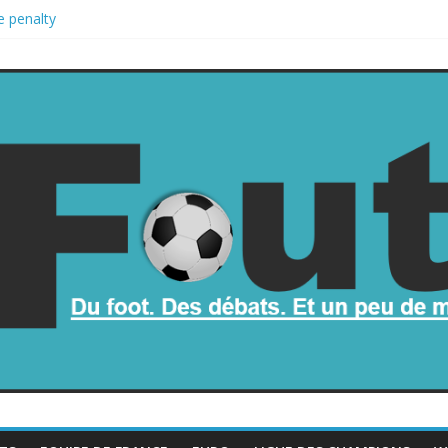
e penalty
etombe dans le chaos
ne part de la Coupe du monde à des fonds privés, la planète football 
 Coupe du monde
op mauvais au football ?