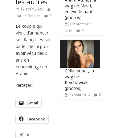
les autres
wag de Nasri,
12 août 2025
enlève le haut
Karine Bethlet
0
(photos)
7 septembre
Le couple qui
0
2016
vient d’annoncer
ses fiançailles fait
parler de lui pour
avoir vécu deux
ans en
concubinage en
Célia Jaunat, la
Arabie
wag de
Krychowiak
Partager :
(photos)
0
23 août 2016
E-mail
Facebook
X