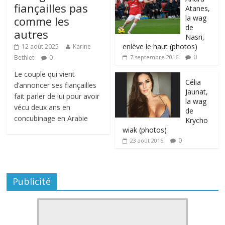
fiançailles pas
Atanes,
la wag
comme les
de
autres
Nasri,
enlève le haut (photos)
12 août 2025
Karine
0
Bethlet
0
7 septembre 2016
Le couple qui vient
Célia
d’annoncer ses fiançailles
Jaunat,
fait parler de lui pour avoir
la wag
vécu deux ans en
de
concubinage en Arabie
Krycho
wiak (photos)
0
23 août 2016
Publicité