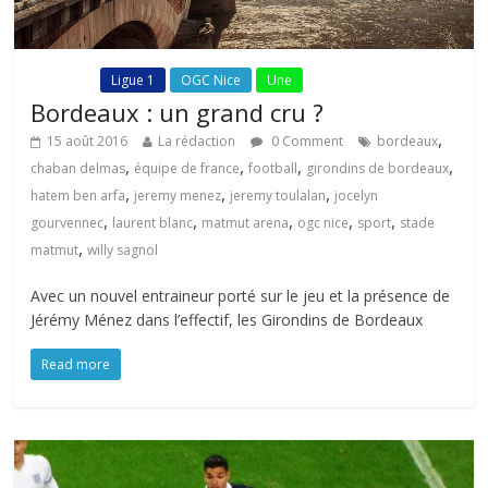
Fil Actu
Ligue 1
OGC Nice
Une
Bordeaux : un grand cru ?
,
15 août 2016
La rédaction
0 Comment
bordeaux
,
,
,
,
chaban delmas
équipe de france
football
girondins de bordeaux
,
,
,
hatem ben arfa
jeremy menez
jeremy toulalan
jocelyn
,
,
,
,
,
gourvennec
laurent blanc
matmut arena
ogc nice
sport
stade
,
matmut
willy sagnol
Avec un nouvel entraineur porté sur le jeu et la présence de
Jérémy Ménez dans l’effectif, les Girondins de Bordeaux
Read more