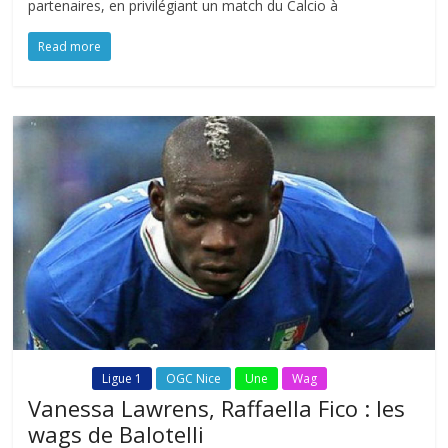
partenaires, en privilégiant un match du Calcio à
Read more
Fil Actu
Ligue 1
OGC Nice
Une
Wag
Vanessa Lawrens, Raffaella Fico : les
wags de Balotelli