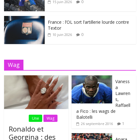
0
15 juin 2026
France : l’OL sort l’artillerie lourde contre
Textor
0
10 juin 2026
Wag
Vaness
a
Lawren
s,
Raffaell
a Fico : les wags de
Balotelli
Fil Actu
Une
Wag
1
26 septembre 2016
Ronaldo et
Georgina : des
Anara