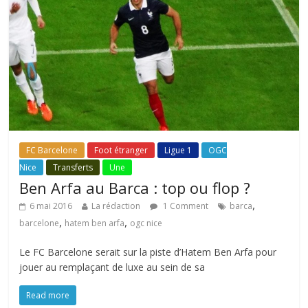
FC Barcelone
Foot étranger
Ligue 1
OGC
Nice
Transferts
Une
Ben Arfa au Barca : top ou flop ?
,
6 mai 2016
La rédaction
1 Comment
barca
,
,
barcelone
hatem ben arfa
ogc nice
Le FC Barcelone serait sur la piste d’Hatem Ben Arfa pour
jouer au remplaçant de luxe au sein de sa
Read more