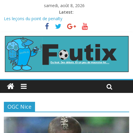
samedi, août 8, 2026
Latest:
Les leçons du point de penalty
Le football italien retombe dans le chaos
La FIFA veut vendre une part de la Coupe du monde à des fonds
privés, la planète football s’insurge
Les curiosités de la Coupe du monde
L’Inde et la Chine, trop mauvais au football ?
OGC Nice