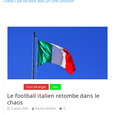
Cheryl Cole recasée avec un One Direction
Fil Actu
Fil Actu
Foot étranger
Une
Le football italien retombe dans le
chaos
2 août 2026
Karine Bethlet
0