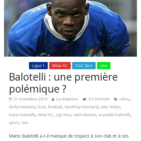
Fil Actu
Ligue 1
Milan AC
OGC Nice
Une
Balotelli : une première
polémique ?
,
21 novembre 2016
La rédaction
0 Comment
calcio
,
,
,
,
,
derby milanais
foot
football
Geoffroy-Guichard
inter milan
,
,
,
,
,
mario balotelli
milan AC
ogc nice
saint-etienne
scandale balotelli
,
sport
Une
Mario Balotelli a-t-il manqué de respect à son club et à ses