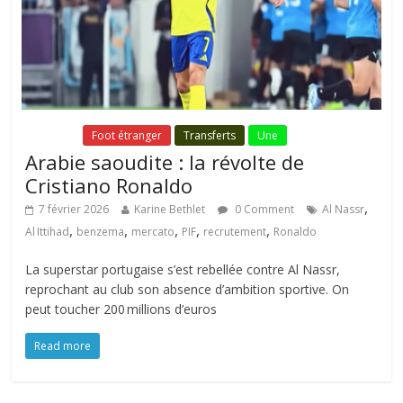
Fil Actu
Foot étranger
Transferts
Une
Arabie saoudite : la révolte de
Cristiano Ronaldo
,
7 février 2026
Karine Bethlet
0 Comment
Al Nassr
,
,
,
,
,
Al Ittihad
benzema
mercato
PIF
recrutement
Ronaldo
La superstar portugaise s’est rebellée contre Al Nassr,
reprochant au club son absence d’ambition sportive. On
peut toucher 200 millions d’euros
Read more