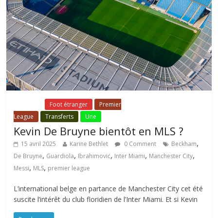
Fil Actu
Foot étranger
Premier
League
Transferts
Une
Kevin De Bruyne bientôt en MLS ?
,
15 avril 2025
Karine Bethlet
0 Comment
Beckham
,
,
,
,
,
De Bruyne
Guardiola
Ibrahimović
Inter Miami
Manchester City
,
,
Messi
MLS
premier league
L’international belge en partance de Manchester City cet été
suscite l’intérêt du club floridien de l’Inter Miami. Et si Kevin