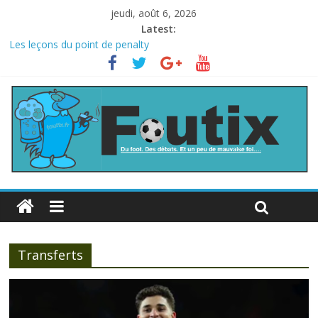
jeudi, août 6, 2026
Latest:
Les leçons du point de penalty
Le football italien retombe dans le chaos
La FIFA veut vendre une part de la Coupe du monde à des fonds
privés, la planète football s’insurge
Les curiosités de la Coupe du monde
L’Inde et la Chine, trop mauvais au football ?
Transferts