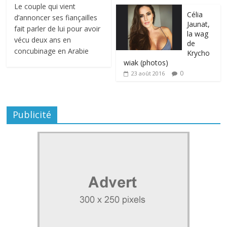
Le couple qui vient
Célia
d’annoncer ses fiançailles
Jaunat,
fait parler de lui pour avoir
la wag
vécu deux ans en
de
concubinage en Arabie
Krycho
wiak (photos)
0
23 août 2016
Publicité