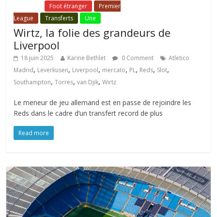
Fil Actu
Foot étranger
Premier
League
Transferts
Une
Wirtz, la folie des grandeurs de
Liverpool
18 juin 2025
Karine Bethlet
0 Comment
Atletico
,
,
,
,
,
,
,
Madrid
Leverkusen
Liverpool
mercato
PL
Reds
Slot
,
,
,
Southampton
Torres
van Djik
Wirtz
Le meneur de jeu allemand est en passe de rejoindre les
Reds dans le cadre d’un transfert record de plus
Read more