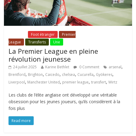
Fil Actu
Foot étranger
Premier
League
Transferts
Une
La Premier League en pleine
révolution jeunesse
,
24 juillet 2025
Karine Bethlet
0 Comment
arsenal
,
,
,
,
,
,
Brentford
Brighton
Caicedo
chelsea
Cucurella
Gyökeres
,
,
,
,
Liverpool
Manchester United
premier league
transfert
Wirtz
Les clubs de l’élite anglaise ont développé une véritable
obsession pour les jeunes joueurs, qu’ils considèrent à la
fois plus
Read more