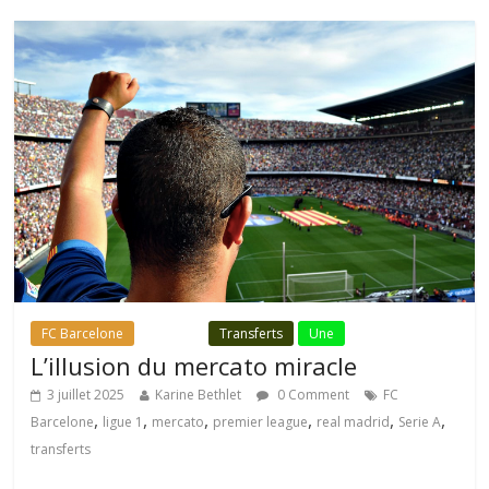
FC Barcelone
Fil Actu
Transferts
Une
L’illusion du mercato miracle
3 juillet 2025
Karine Bethlet
0 Comment
FC
,
,
,
,
,
,
Barcelone
ligue 1
mercato
premier league
real madrid
Serie A
transferts