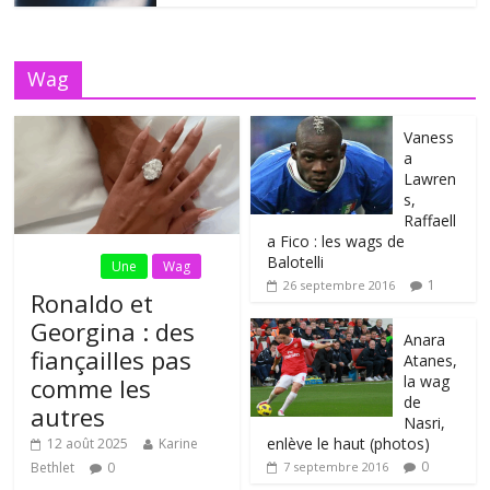
Wag
Vaness
a
Lawren
s,
Raffaell
a Fico : les wags de
Balotelli
Fil Actu
Une
Wag
1
26 septembre 2016
Ronaldo et
Georgina : des
Anara
fiançailles pas
Atanes,
la wag
comme les
de
autres
Nasri,
enlève le haut (photos)
12 août 2025
Karine
0
Bethlet
0
7 septembre 2016