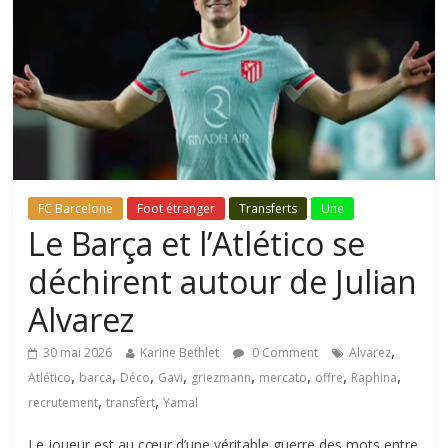
FC Barcelone
Foot étranger
Transferts
Une
Le Barça et l’Atlético se
déchirent autour de Julian
Alvarez
,
30 mai 2026
Karine Bethlet
0 Comment
Alvarez
,
,
,
,
,
,
,
,
Atlético
barca
Déco
Gavi
griezmann
mercato
offre
Raphina
,
,
recrutement
transfert
Yamal
Le joueur est au cœur d’une véritable guerre des mots entre