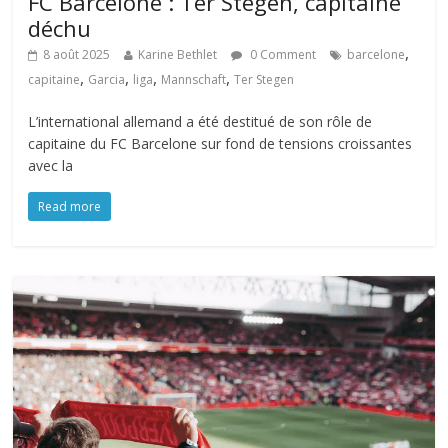
FC Barcelone : Ter Stegen, capitaine
déchu
,
8 août 2025
Karine Bethlet
0 Comment
barcelone
,
,
,
,
capitaine
Garcia
liga
Mannschaft
Ter Stegen
L’international allemand a été destitué de son rôle de
capitaine du FC Barcelone sur fond de tensions croissantes
avec la
Read more