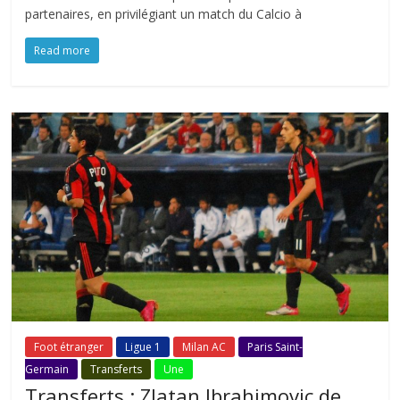
partenaires, en privilégiant un match du Calcio à
Read more
Foot étranger
Ligue 1
Milan AC
Paris Saint-
Germain
Transferts
Une
Transferts : Zlatan Ibrahimovic de