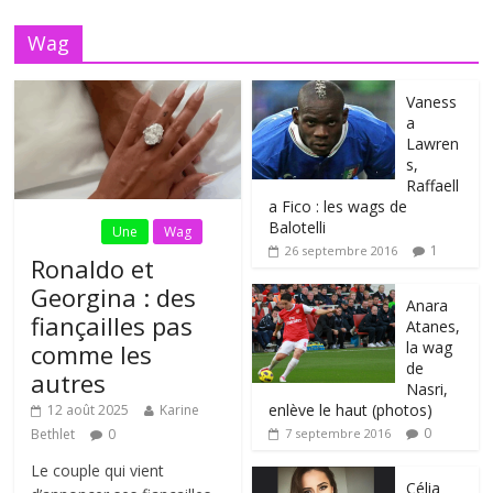
Wag
Vaness
a
Lawren
s,
Raffaell
a Fico : les wags de
Balotelli
Fil Actu
Une
Wag
1
26 septembre 2016
Ronaldo et
Georgina : des
Anara
fiançailles pas
Atanes,
la wag
comme les
de
autres
Nasri,
enlève le haut (photos)
12 août 2025
Karine
0
Bethlet
0
7 septembre 2016
Le couple qui vient
Célia