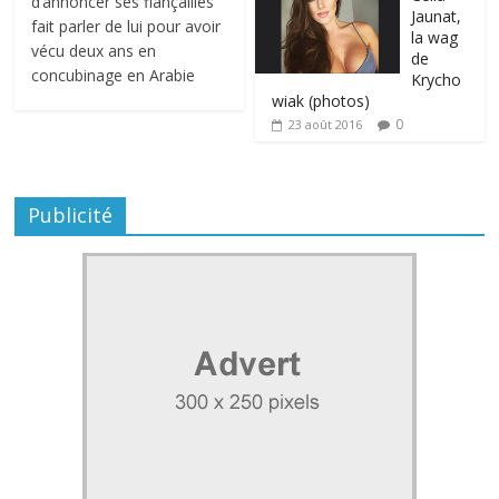
d’annoncer ses fiançailles
Jaunat,
fait parler de lui pour avoir
la wag
vécu deux ans en
de
concubinage en Arabie
Krycho
wiak (photos)
0
23 août 2016
Publicité