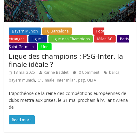
Bayern Munich
FC Barcelone
Fil Actu
Foot
étranger
Ligue 1
Ligue des Champions
Milan AC
Paris
Saint-Germain
Une
Ligue des champions : PSG-Inter, la
finale idéale ?
,
13 mai 2025
Karine Bethlet
0 Comment
barca
,
,
,
,
,
bayern munich
C1
finale
inter milan
psg
UEFA
L’apothéose de la reine des compétitions européennes de
clubs mettra aux prises, le 31 mai prochain à l’Allianz Arena
de
Read more