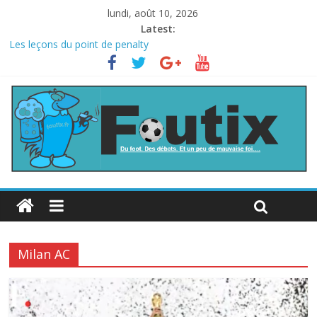
lundi, août 10, 2026
Latest:
Les leçons du point de penalty
Le football italien retombe dans le chaos
La FIFA veut vendre une part de la Coupe du monde à des fonds
privés, la planète football s’insurge
Les curiosités de la Coupe du monde
L’Inde et la Chine, trop mauvais au football ?
Milan AC