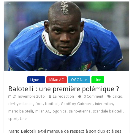
Fil Actu
Ligue 1
Milan AC
OGC Nice
Une
Balotelli : une première polémique ?
,
21 novembre 2016
La rédaction
0 Comment
calcio
,
,
,
,
,
derby milanais
foot
football
Geoffroy-Guichard
inter milan
,
,
,
,
,
mario balotelli
milan AC
ogc nice
saint-etienne
scandale balotelli
,
sport
Une
Mario Balotelli a-t-il manqué de respect à son club et à ses