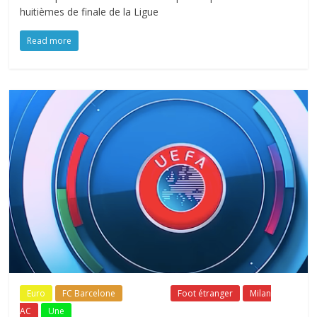
huitièmes de finale de la Ligue
Read more
Euro
FC Barcelone
Fil Actu
Foot étranger
Milan
AC
Une