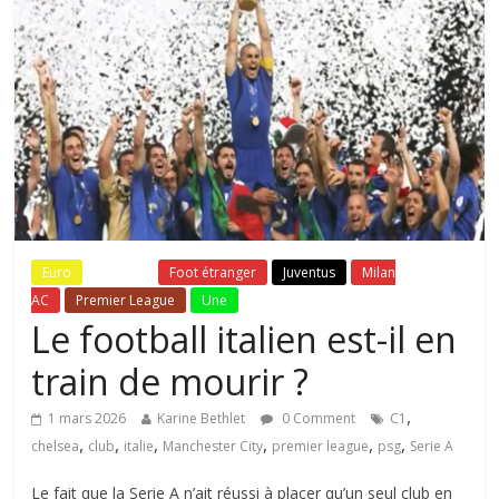
Euro
Fil Actu
Foot étranger
Juventus
Milan
AC
Premier League
Une
Le football italien est-il en
train de mourir ?
,
1 mars 2026
Karine Bethlet
0 Comment
C1
,
,
,
,
,
,
chelsea
club
italie
Manchester City
premier league
psg
Serie A
Le fait que la Serie A n’ait réussi à placer qu’un seul club en