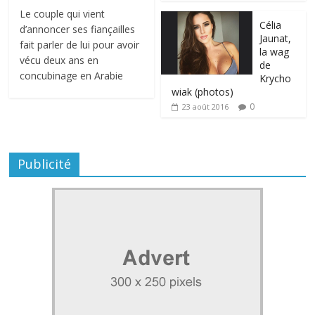
Le couple qui vient
Célia
d’annoncer ses fiançailles
Jaunat,
fait parler de lui pour avoir
la wag
vécu deux ans en
de
concubinage en Arabie
Krycho
wiak (photos)
0
23 août 2016
Publicité