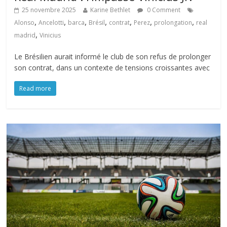
25 novembre 2025
Karine Bethlet
0 Comment
,
,
,
,
,
,
,
Alonso
Ancelotti
barca
Brésil
contrat
Perez
prolongation
real
,
madrid
Vinicius
Le Brésilien aurait informé le club de son refus de prolonger
son contrat, dans un contexte de tensions croissantes avec
Read more