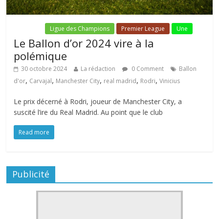
Fil Actu
Ligue des Champions
Premier League
Une
Le Ballon d’or 2024 vire à la
polémique
30 octobre 2024
La rédaction
0 Comment
Ballon
,
,
,
,
,
d'or
Carvajal
Manchester City
real madrid
Rodri
Vinicius
Le prix décerné à Rodri, joueur de Manchester City, a
suscité l’ire du Real Madrid. Au point que le club
Read more
Publicité