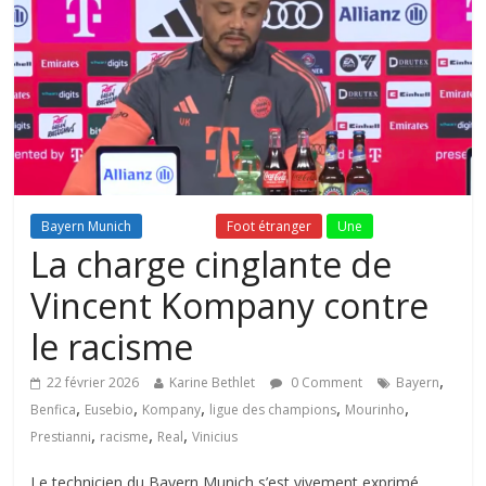
Bayern Munich
Fil Actu
Foot étranger
Une
La charge cinglante de
Vincent Kompany contre
le racisme
,
22 février 2026
Karine Bethlet
0 Comment
Bayern
,
,
,
,
,
Benfica
Eusebio
Kompany
ligue des champions
Mourinho
,
,
,
Prestianni
racisme
Real
Vinicius
Le technicien du Bayern Munich s’est vivement exprimé