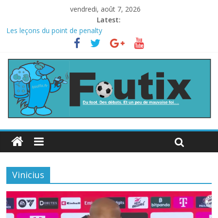
vendredi, août 7, 2026
Latest:
Les leçons du point de penalty
Le football italien retombe dans le chaos
La FIFA veut vendre une part de la Coupe du monde à des fonds
privés, la planète football s’insurge
Les curiosités de la Coupe du monde
L’Inde et la Chine, trop mauvais au football ?
Vinicius