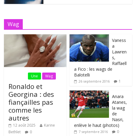
Wag
Vaness
a
Lawren
s,
Raffaell
a Fico : les wags de
Balotelli
Fil Actu
Une
Wag
1
26 septembre 2016
Ronaldo et
Georgina : des
Anara
fiançailles pas
Atanes,
la wag
comme les
de
autres
Nasri,
enlève le haut (photos)
12 août 2025
Karine
0
Bethlet
0
7 septembre 2016