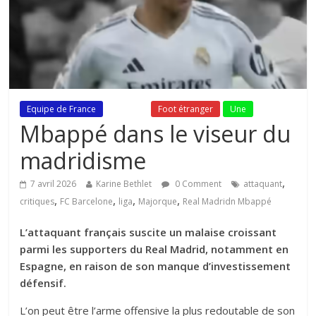
Equipe de France
Fil Actu
Foot étranger
Une
Mbappé dans le viseur du
madridisme
,
7 avril 2026
Karine Bethlet
0 Comment
attaquant
,
,
,
,
critiques
FC Barcelone
liga
Majorque
Real Madridn Mbappé
L’attaquant français suscite un malaise croissant
parmi les supporters du Real Madrid, notamment en
Espagne, en raison de son manque d’investissement
défensif.
L’on peut être l’arme offensive la plus redoutable de son