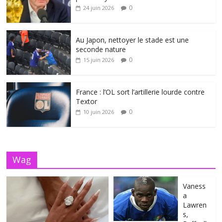
0
24 juin 2026
Au Japon, nettoyer le stade est une
seconde nature
0
15 juin 2026
France : l’OL sort l’artillerie lourde contre
Textor
0
10 juin 2026
Wag
Vaness
a
Lawren
s,