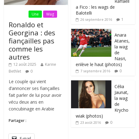
Raffaell
a Fico : les wags de
Balotelli
Fil Actu
Une
Wag
1
26 septembre 2016
Ronaldo et
Georgina : des
Anara
fiançailles pas
Atanes,
la wag
comme les
de
autres
Nasri,
enlève le haut (photos)
12 août 2025
Karine
0
Bethlet
0
7 septembre 2016
Le couple qui vient
Célia
d’annoncer ses fiançailles
Jaunat,
fait parler de lui pour avoir
la wag
vécu deux ans en
de
concubinage en Arabie
Krycho
wiak (photos)
Partager :
0
23 août 2016
E-mail