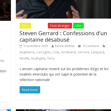
Euro
Fil Actu
Foot étranger
Une
Steven Gerrard : Confessions d’un
capitaine désabusé
3 novembre 2025
Karine Bethlet
0 Comment
,
,
,
,
,
,
Angleterre
Carragher
Cole
Ferdinand
Gerrard
Lampard
,
,
Neville
Southgate
Terry
ump
L’ancien capitaine revient sur les problèmes d’ego et les
tion
rivalités interclubs qui ont sapé le potentiel de la
sélection nationale
Read more