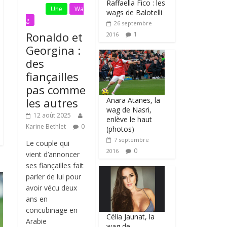
Raffaella Fico : les
Actu
Une
Wa
wags de Balotelli
g
26 septembre
Ronaldo et
1
2016
Georgina :
des
fiançailles
pas comme
Anara Atanes, la
les autres
wag de Nasri,
12 août 2025
enlève le haut
Karine Bethlet
0
(photos)
7 septembre
Le couple qui
0
2016
vient d’annoncer
ses fiançailles fait
parler de lui pour
avoir vécu deux
ans en
concubinage en
Célia Jaunat, la
Arabie
wag de