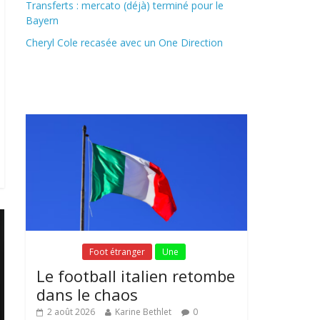
Transferts : mercato (déjà) terminé pour le
Bayern
Cheryl Cole recasée avec un One Direction
Fil Actu
Fil Actu
Foot étranger
Une
Le football italien retombe
dans le chaos
2 août 2026
Karine Bethlet
0