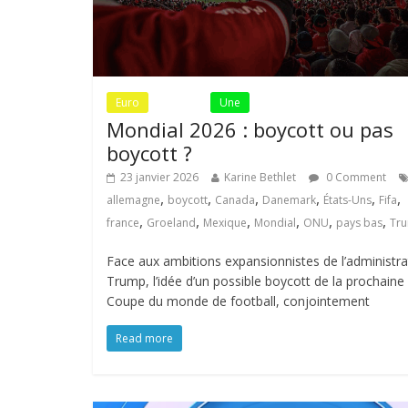
Euro
Fil Actu
Une
Mondial 2026 : boycott ou pas
boycott ?
23 janvier 2026
Karine Bethlet
0 Comment
,
,
,
,
,
,
allemagne
boycott
Canada
Danemark
États-Uns
Fifa
,
,
,
,
,
,
france
Groeland
Mexique
Mondial
ONU
pays bas
Tr
Face aux ambitions expansionnistes de l’administra
Trump, l’idée d’un possible boycott de la prochaine
Coupe du monde de football, conjointement
Read more