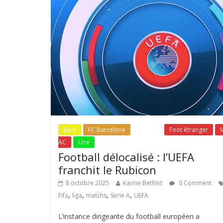
Euro
FC Barcelone
Fil Actu
Foot étranger
M
AC
Une
Football délocalisé : l’UEFA
franchit le Rubicon
8 octobre 2025
Karine Bethlet
0 Comment
,
,
,
,
Fifa
liga
matchs
Serie A
UEFA
L’instance dirigeante du football européen a