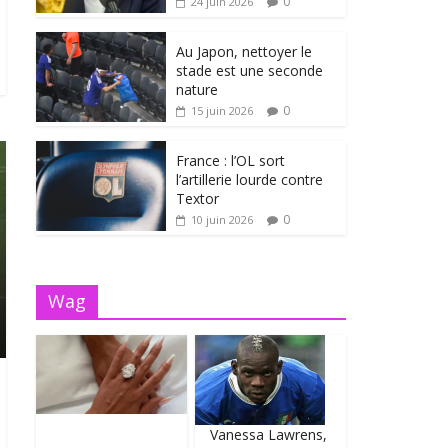
0
24 juin 2026
Au Japon, nettoyer le
stade est une seconde
nature
0
15 juin 2026
France : l’OL sort
l’artillerie lourde contre
Textor
0
10 juin 2026
Wag
Vanessa Lawrens,
Fil