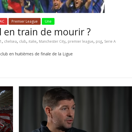
 AC
Premier League
Une
il en train de mourir ?
,
,
,
,
,
,
,
1
chelsea
club
italie
Manchester City
premier league
psg
Serie A
l club en huitièmes de finale de la Ligue