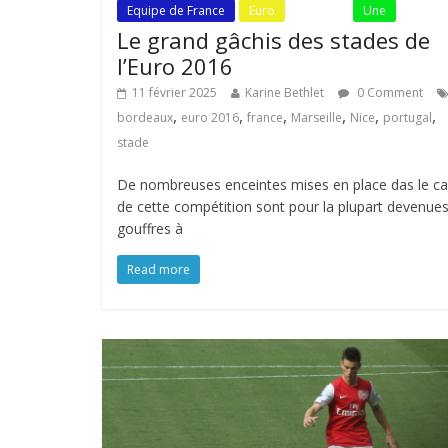
Equipe de France
Euro
Fil Actu
Une
Le grand gâchis des stades de
l’Euro 2016
11 février 2025
Karine Bethlet
0 Comment
,
,
,
,
,
,
bordeaux
euro 2016
france
Marseille
Nice
portugal
stade
De nombreuses enceintes mises en place das le c
de cette compétition sont pour la plupart devenue
gouffres à
Read more