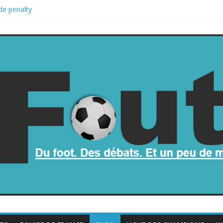
de penalty
retombe dans le chaos
une part de la Coupe du monde à des fonds privés, la planète football
a Coupe du monde
rop mauvais au football ?