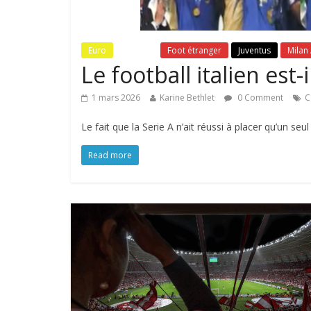
Euro
Fil Actu
Foot étranger
Juventus
Milan
Le football italien est-
1 mars 2026
Karine Bethlet
0 Comment
C
Le fait que la Serie A n’ait réussi à placer qu’un seu
Read more