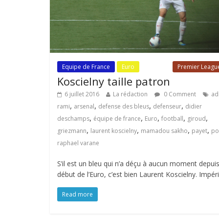
Equipe de France
Euro
Fil Actu
Premier Leagu
Koscielny taille patron
6 juillet 2016
La rédaction
0 Comment
adi
,
,
,
,
rami
arsenal
defense des bleus
defenseur
didier
,
,
,
,
,
deschamps
équipe de france
Euro
football
giroud
,
,
,
,
griezmann
laurent koscielny
mamadou sakho
payet
po
raphael varane
S’il est un bleu qui n’a déçu à aucun moment depuis
début de l’Euro, c’est bien Laurent Koscielny. Impéri
Read more