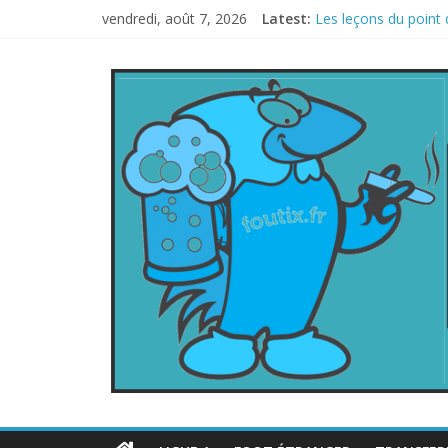
vendredi, août 7, 2026
Latest:
Les leçons du point 
Le football italien 
La FIFA veut vendre 
Les curiosités de l
L’Inde et la Chine, t