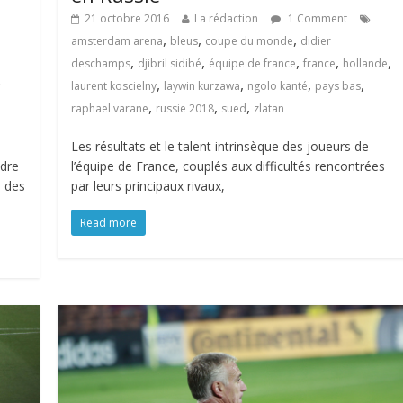
21 octobre 2016
La rédaction
1 Comment
,
,
,
amsterdam arena
bleus
coupe du monde
didier
,
,
,
,
,
deschamps
djibril sidibé
équipe de france
france
hollande
,
,
,
,
laurent koscielny
laywin kurzawa
ngolo kanté
pays bas
,
,
,
raphael varane
russie 2018
sued
zlatan
Les résultats et le talent intrinsèque des joueurs de
l’équipe de France, couplés aux difficultés rencontrées
adre
par leurs principaux rivaux,
s des
Read more