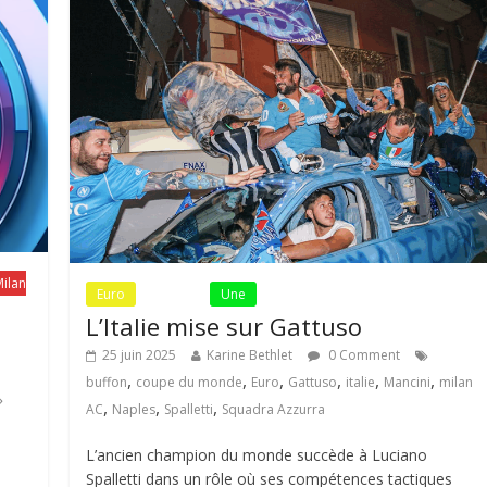
ilan
Euro
Fil Actu
Une
L’Italie mise sur Gattuso
25 juin 2025
Karine Bethlet
0 Comment
,
,
,
,
,
,
buffon
coupe du monde
Euro
Gattuso
italie
Mancini
milan
,
,
,
AC
Naples
Spalletti
Squadra Azzurra
L’ancien champion du monde succède à Luciano
Spalletti dans un rôle où ses compétences tactiques