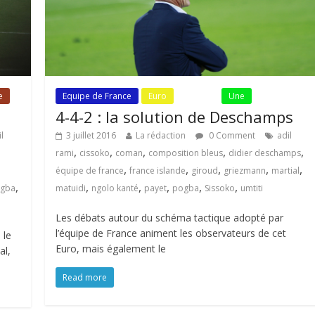
e
Equipe de France
Euro
Fil Actu
Une
4-4-2 : la solution de Deschamps
l
3 juillet 2016
La rédaction
0 Comment
adil
,
,
,
,
,
rami
cissoko
coman
composition bleus
didier deschamps
,
,
,
,
,
équipe de france
france islande
giroud
griezmann
martial
,
,
,
,
,
,
gba
matuidi
ngolo kanté
payet
pogba
Sissoko
umtiti
Les débats autour du schéma tactique adopté par
l’équipe de France animent les observateurs de cet
 le
Euro, mais également le
al,
Read more