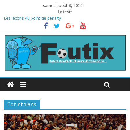
samedi, août 8, 2026
Latest:
Les leçons du point de penalty
Le football italien retombe dans le chaos
La FIFA veut vendre une part de la Coupe du monde à des fonds
privés, la planète football s’insurge
Les curiosités de la Coupe du monde
L’Inde et la Chine, trop mauvais au football ?
Corinthians