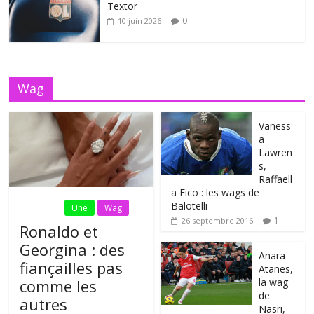
Textor
0
10 juin 2026
Wag
Vaness
a
Lawren
s,
Raffaell
a Fico : les wags de
Balotelli
Fil Actu
Une
Wag
1
26 septembre 2016
Ronaldo et
Georgina : des
Anara
fiançailles pas
Atanes,
la wag
comme les
de
autres
Nasri,