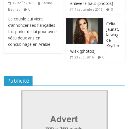
enlève le haut (photos)
12 août 2025
Karine
0
Bethlet
0
7 septembre 2016
Le couple qui vient
Célia
d’annoncer ses fiançailles
Jaunat,
fait parler de lui pour avoir
la wag
vécu deux ans en
de
concubinage en Arabie
Krycho
wiak (photos)
0
23 août 2016
Publicité