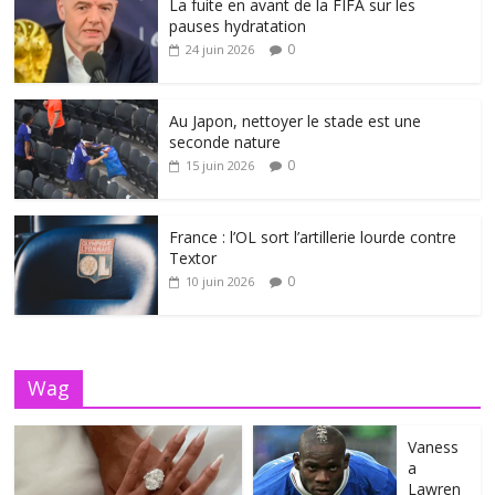
La fuite en avant de la FIFA sur les
pauses hydratation
0
24 juin 2026
Au Japon, nettoyer le stade est une
seconde nature
0
15 juin 2026
France : l’OL sort l’artillerie lourde contre
Textor
0
10 juin 2026
Wag
Vaness
a
Lawren