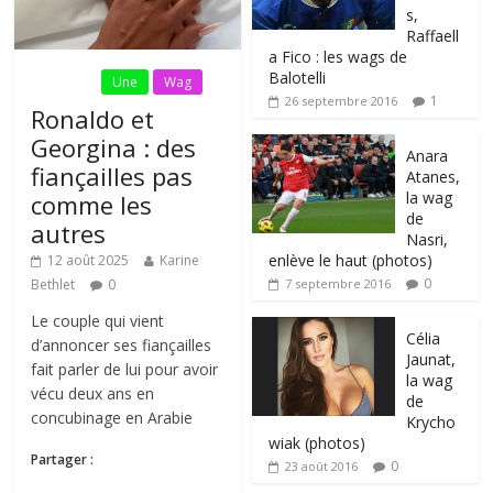
s,
Raffaell
a Fico : les wags de
Balotelli
Fil Actu
Une
Wag
1
26 septembre 2016
Ronaldo et
Georgina : des
Anara
fiançailles pas
Atanes,
la wag
comme les
de
autres
Nasri,
enlève le haut (photos)
12 août 2025
Karine
0
Bethlet
0
7 septembre 2016
Le couple qui vient
Célia
d’annoncer ses fiançailles
Jaunat,
fait parler de lui pour avoir
la wag
vécu deux ans en
de
concubinage en Arabie
Krycho
wiak (photos)
Partager :
0
23 août 2016