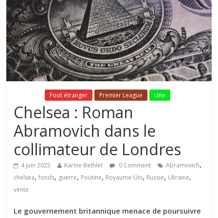
Fil Actu
Foot étranger
Premier League
Une
Chelsea : Roman
Abramovich dans le
collimateur de Londres
,
4 juin 2025
Karine Bethlet
0 Comment
Abramovich
,
,
,
,
,
,
,
chelsea
fonds
guerre
Poutine
Royaume-Uni
Russie
Ukraine
vente
Le gouvernement britannique menace de poursuivre