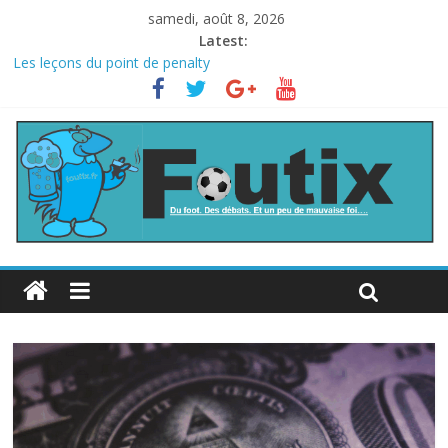
samedi, août 8, 2026
Latest:
Les leçons du point de penalty
Le football italien retombe dans le chaos
La FIFA veut vendre une part de la Coupe du monde à des fonds
privés, la planète football s’insurge
Les curiosités de la Coupe du monde
L’Inde et la Chine, trop mauvais au football ?