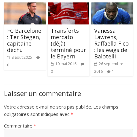
FC Barcelone
Transferts :
Vanessa
: Ter Stegen,
mercato
Lawrens,
capitaine
(déjà)
Raffaella Fico
déchu
terminé pour
: les wags de
le Bayern
Balotelli
8 août 2025
10 mai 2016
26 septembre
0
0
2016
1
Laisser un commentaire
Votre adresse e-mail ne sera pas publiée.
Les champs
obligatoires sont indiqués avec
*
Commentaire
*