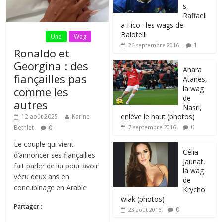
s,
Raffaell
a Fico : les wags de
Balotelli
Fil Actu
Une
Wag
1
26 septembre 2016
Ronaldo et
Georgina : des
Anara
fiançailles pas
Atanes,
la wag
comme les
de
autres
Nasri,
enlève le haut (photos)
12 août 2025
Karine
0
Bethlet
0
7 septembre 2016
Le couple qui vient
Célia
d’annoncer ses fiançailles
Jaunat,
fait parler de lui pour avoir
la wag
vécu deux ans en
de
concubinage en Arabie
Krycho
wiak (photos)
Partager :
0
23 août 2016