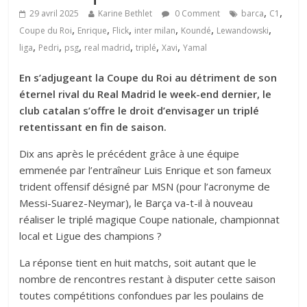
,
,
29 avril 2025
Karine Bethlet
0 Comment
barca
C1
,
,
,
,
,
,
Coupe du Roi
Enrique
Flick
inter milan
Koundé
Lewandowski
,
,
,
,
,
,
liga
Pedri
psg
real madrid
triplé
Xavi
Yamal
En s’adjugeant la Coupe du Roi au détriment de son
éternel rival du Real Madrid le week-end dernier, le
club catalan s’offre le droit d’envisager un triplé
retentissant en fin de saison.
Dix ans après le précédent grâce à une équipe
emmenée par l’entraîneur Luis Enrique et son fameux
trident offensif désigné par MSN (pour l’acronyme de
Messi-Suarez-Neymar), le Barça va-t-il à nouveau
réaliser le triplé magique Coupe nationale, championnat
local et Ligue des champions ?
La réponse tient en huit matchs, soit autant que le
nombre de rencontres restant à disputer cette saison
toutes compétitions confondues par les poulains de