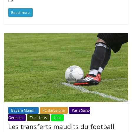
de
Read more
Bayern Munich
FC Barcelone
Paris Saint-
Germain
Transferts
Une
Les transferts maudits du football