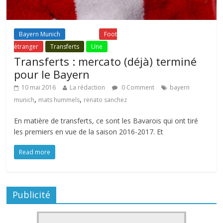
Bayern Munich
Fil Actu
Foot
étranger
Transferts
Une
Transferts : mercato (déjà) terminé
pour le Bayern
10 mai 2016
La rédaction
0 Comment
bayern
,
,
munich
mats hummels
renato sanchez
En matière de transferts, ce sont les Bavarois qui ont tiré
les premiers en vue de la saison 2016-2017. Et
Read more
Publicité