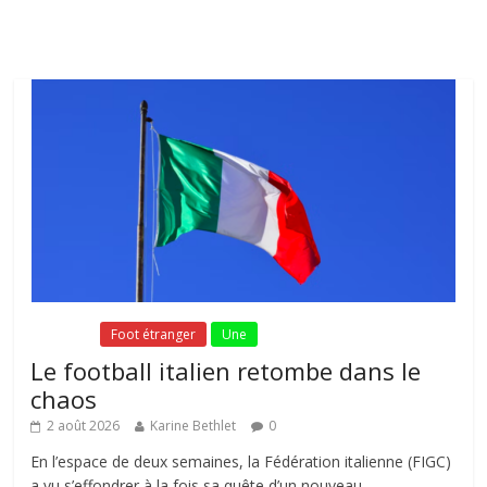
Fil Actu
Fil Actu
Foot étranger
Une
Le football italien retombe dans le
chaos
2 août 2026
Karine Bethlet
0
En l’espace de deux semaines, la Fédération italienne (FIGC)
a vu s’effondrer à la fois sa quête d’un nouveau