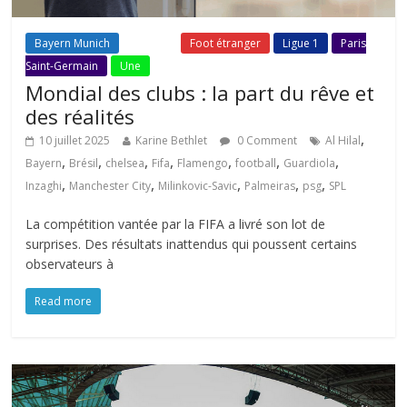
Bayern Munich
Fil Actu
Foot étranger
Ligue 1
Paris
Saint-Germain
Une
Mondial des clubs : la part du rêve et
des réalités
,
10 juillet 2025
Karine Bethlet
0 Comment
Al Hilal
,
,
,
,
,
,
,
Bayern
Brésil
chelsea
Fifa
Flamengo
football
Guardiola
,
,
,
,
,
Inzaghi
Manchester City
Milinkovic-Savic
Palmeiras
psg
SPL
La compétition vantée par la FIFA a livré son lot de
surprises. Des résultats inattendus qui poussent certains
observateurs à
Read more