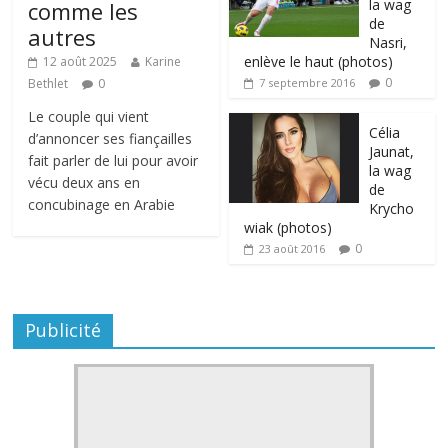
la wag
comme les
de
autres
Nasri,
enlève le haut (photos)
12 août 2025
Karine
0
Bethlet
0
7 septembre 2016
Le couple qui vient
Célia
d’annoncer ses fiançailles
Jaunat,
fait parler de lui pour avoir
la wag
vécu deux ans en
de
concubinage en Arabie
Krycho
wiak (photos)
0
23 août 2016
Publicité