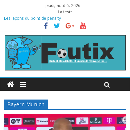
jeudi, août 6, 2026
Latest:
Les leçons du point de penalty
Le football italien retombe dans le chaos
La FIFA veut vendre une part de la Coupe du monde à des fonds
privés, la planète football s’insurge
Les curiosités de la Coupe du monde
L’Inde et la Chine, trop mauvais au football ?
Bayern Munich