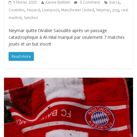
,
5 février 2025
Karine Bethlet
0 Comment
barca
,
,
,
,
,
,
Coutinho
Hazard
Liverpool
Manchester United
Neymar
psg
real
,
madrid
Sanchez
Neymar quitte l’Arabie Saoudite après un passage
catastrophique à Al-Hilal marqué par seulement 7 matches
joués et un but inscrit
Read more