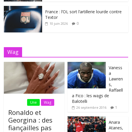
France : l’OL sort l’artillerie lourde contre
Textor
0
10 juin 2026
Wag
Vaness
a
Lawren
s,
Raffaell
a Fico : les wags de
Balotelli
Fil Actu
Une
Wag
1
26 septembre 2016
Ronaldo et
Georgina : des
Anara
fiançailles pas
Atanes,