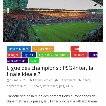
Bayern Munich
FC Barcelone
Fil Actu
Foot
étranger
Ligue 1
Ligue des Champions
Milan AC
Paris
Saint-Germain
Une
Ligue des champions : PSG-Inter, la
finale idéale ?
,
13 mai 2025
Karine Bethlet
0 Comment
barca
,
,
,
,
,
bayern munich
C1
finale
inter milan
psg
UEFA
L’apothéose de la reine des compétitions européennes de
clubs mettra aux prises, le 31 mai prochain à l’Allianz Arena