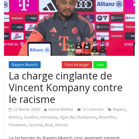
Bayern Munich
Fil Actu
Foot étranger
Une
La charge cinglante de
Vincent Kompany contre
le racisme
,
22 février 2026
Karine Bethlet
0 Comment
Bayern
,
,
,
,
,
Benfica
Eusebio
Kompany
ligue des champions
Mourinho
,
,
,
Prestianni
racisme
Real
Vinicius
Le technicien du Bayern Munich s’est vivement exprimé