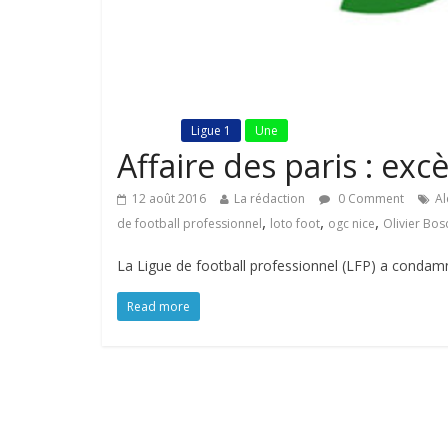
Fil Actu
Ligue 1
Une
Affaire des paris : exc
12 août 2016
La rédaction
0 Comment
A
,
,
,
de football professionnel
loto foot
ogc nice
Olivier Bos
La Ligue de football professionnel (LFP) a condamné
Read more