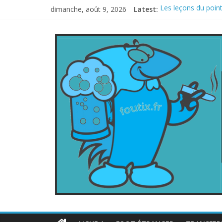
dimanche, août 9, 2026
Latest:
Les leçons du point
Le football italien
La FIFA veut vendre
Les curiosités de 
L’Inde et la Chine, 