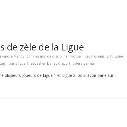
ès de zèle de la Ligue
,
,
,
,
,
lexandre Mendy
commission de discipline
football
Kévin Gomis
LFP
Ligue
,
,
,
,
cagli
paris ligue 1
Sébastien Deneux
sport
valere germain
 plusieurs joueurs de Ligue 1 et Ligue 2, pour avoir parié sur