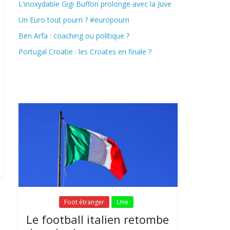
L'inoxydable Gigi Buffon prolonge avec la Juve
Un Euro tout pourri ? #europourri
Ben Arfa : coaching ou politique ?
Portugal Croatie : les Croates en finale ?
Fil Actu
Fil Actu
Foot étranger
Une
Le football italien retombe