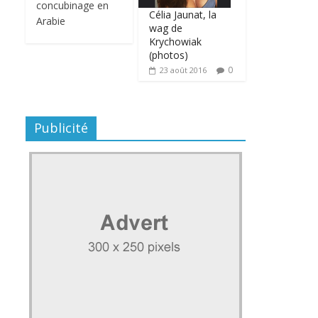
concubinage en
Célia Jaunat, la
Arabie
wag de
Krychowiak
(photos)
0
23 août 2016
Publicité