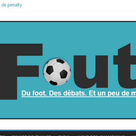
 de penalty
 retombe dans le chaos
 une part de la Coupe du monde à des fonds privés, la planète footba
la Coupe du monde
trop mauvais au football ?