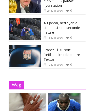
FIFA sur les pauses
hydratation
0
24 juin 2026
Au Japon, nettoyer le
stade est une seconde
nature
0
15 juin 2026
France : l’OL sort
l’artillerie lourde contre
Textor
0
10 juin 2026
Wag