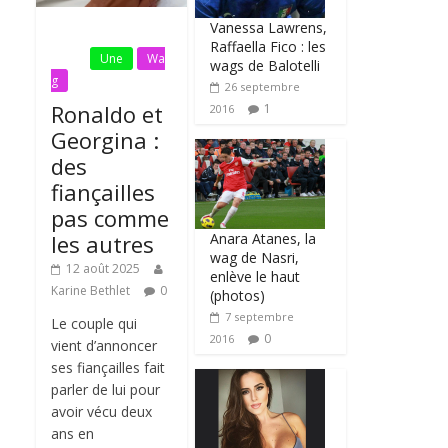
Vanessa Lawrens,
Fil
Raffaella Fico : les
Actu
Une
Wa
wags de Balotelli
g
26 septembre
Ronaldo et
1
2016
Georgina :
des
fiançailles
pas comme
Anara Atanes, la
les autres
wag de Nasri,
12 août 2025
enlève le haut
Karine Bethlet
0
(photos)
7 septembre
Le couple qui
0
2016
vient d’annoncer
ses fiançailles fait
parler de lui pour
avoir vécu deux
ans en