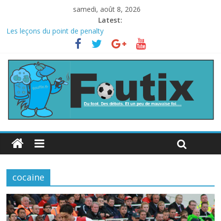
samedi, août 8, 2026
Latest:
Les leçons du point de penalty
Le football italien retombe dans le chaos
La FIFA veut vendre une part de la Coupe du monde à des fonds
privés, la planète football s’insurge
Les curiosités de la Coupe du monde
L’Inde et la Chine, trop mauvais au football ?
cocaine