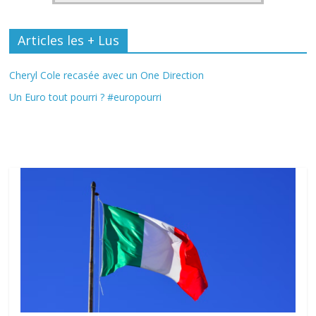
Articles les + Lus
Cheryl Cole recasée avec un One Direction
Un Euro tout pourri ? #europourri
Fil Actu