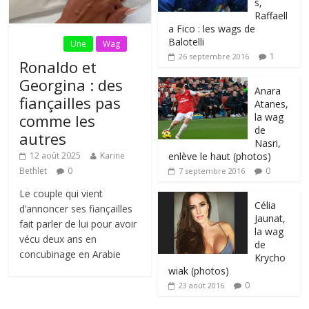
s,
Raffaell
a Fico : les wags de
Balotelli
Fil Actu
Une
Wag
1
26 septembre 2016
Ronaldo et
Georgina : des
Anara
fiançailles pas
Atanes,
la wag
comme les
de
autres
Nasri,
enlève le haut (photos)
12 août 2025
Karine
0
Bethlet
0
7 septembre 2016
Le couple qui vient
Célia
d’annoncer ses fiançailles
Jaunat,
fait parler de lui pour avoir
la wag
vécu deux ans en
de
concubinage en Arabie
Krycho
wiak (photos)
0
23 août 2016