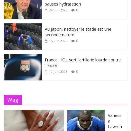
pauses hydratation
0
24 juin 2026
Au Japon, nettoyer le stade est une
seconde nature
0
15 juin 2026
France : l’OL sort l’artillerie lourde contre
Textor
0
10 juin 2026
Wag
Vaness
a
Lawren