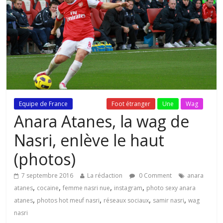
Equipe de France
Fil Actu
Foot étranger
Une
Wag
Anara Atanes, la wag de
Nasri, enlève le haut
(photos)
7 septembre 2016
La rédaction
0 Comment
anara
,
,
,
,
atanes
cocaine
femme nasri nue
instagram
photo sexy anara
,
,
,
,
atanes
photos hot meuf nasri
réseaux sociaux
samir nasri
wag
nasri