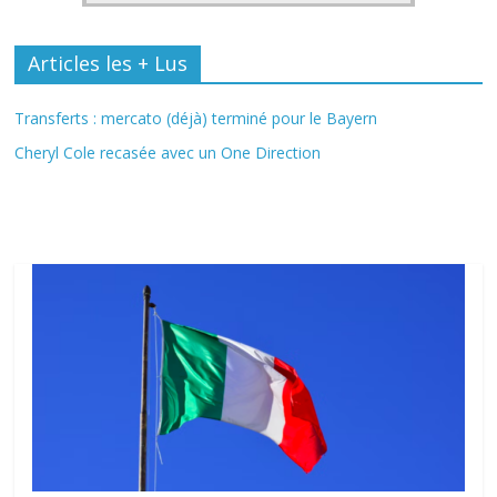
Articles les + Lus
Transferts : mercato (déjà) terminé pour le Bayern
Cheryl Cole recasée avec un One Direction
Fil Actu