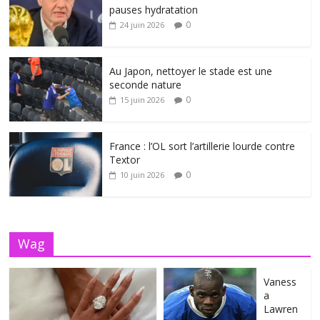
pauses hydratation
0
24 juin 2026
Au Japon, nettoyer le stade est une
seconde nature
0
15 juin 2026
France : l’OL sort l’artillerie lourde contre
Textor
0
10 juin 2026
Wag
Vaness
a
Lawren