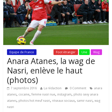
Equipe de France
Fil Actu
Foot étranger
Une
Wag
Anara Atanes, la wag de
Nasri, enlève le haut
(photos)
7 septembre 2016
La rédaction
0 Comment
anara
,
,
,
,
atanes
cocaine
femme nasri nue
instagram
photo sexy anara
,
,
,
,
atanes
photos hot meuf nasri
réseaux sociaux
samir nasri
wag
nasri