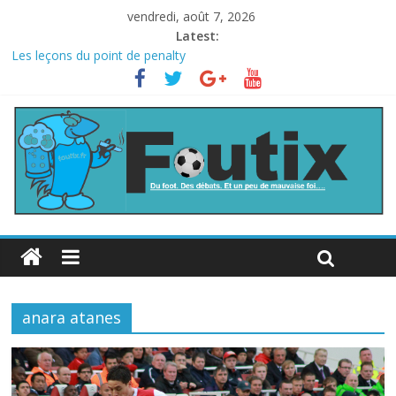
vendredi, août 7, 2026
Latest:
Les leçons du point de penalty
Le football italien retombe dans le chaos
La FIFA veut vendre une part de la Coupe du monde à des fonds
privés, la planète football s’insurge
Les curiosités de la Coupe du monde
L’Inde et la Chine, trop mauvais au football ?
anara atanes