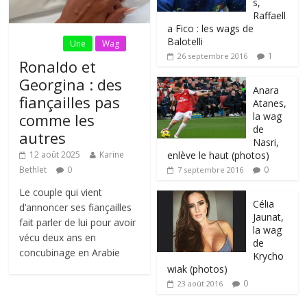
s,
Raffaell
a Fico : les wags de
Balotelli
Fil Actu
Une
Wag
1
26 septembre 2016
Ronaldo et
Georgina : des
Anara
fiançailles pas
Atanes,
la wag
comme les
de
autres
Nasri,
enlève le haut (photos)
12 août 2025
Karine
0
Bethlet
0
7 septembre 2016
Le couple qui vient
Célia
d’annoncer ses fiançailles
Jaunat,
fait parler de lui pour avoir
la wag
vécu deux ans en
de
concubinage en Arabie
Krycho
wiak (photos)
0
23 août 2016