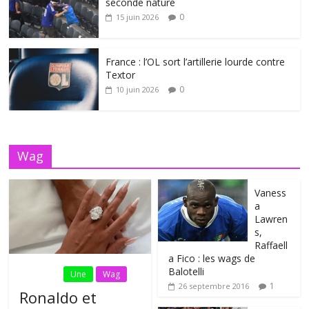
seconde nature
0
15 juin 2026
France : l’OL sort l’artillerie lourde contre
Textor
0
10 juin 2026
Wag
Vaness
a
Lawren
s,
Raffaell
a Fico : les wags de
Balotelli
Fil Actu
Une
Wag
1
26 septembre 2016
Ronaldo et