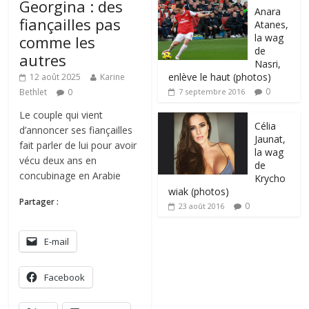
Georgina : des
Anara
fiançailles pas
Atanes,
la wag
comme les
de
autres
Nasri,
enlève le haut (photos)
12 août 2025
Karine
0
Bethlet
0
7 septembre 2016
Le couple qui vient
Célia
d’annoncer ses fiançailles
Jaunat,
fait parler de lui pour avoir
la wag
vécu deux ans en
de
concubinage en Arabie
Krycho
wiak (photos)
Partager :
0
23 août 2016
E-mail
Facebook