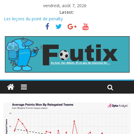
vendredi, août 7, 2026
Latest:
Les leçons du point de penalty
Le football italien retombe dans le chaos
La FIFA veut vendre une part de la Coupe du monde à des fonds
privés, la planète football s’insurge
Les curiosités de la Coupe du monde
L’Inde et la Chine, trop mauvais au football ?