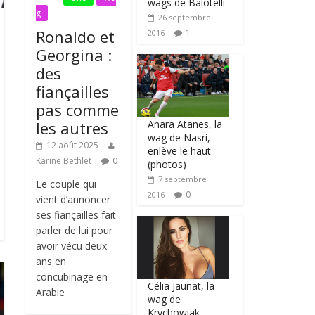
wags de Balotelli
g
26 septembre
Ronaldo et
1
2016
Georgina :
des
fiançailles
pas comme
Anara Atanes, la
les autres
wag de Nasri,
12 août 2025
enlève le haut
Karine Bethlet
0
(photos)
7 septembre
Le couple qui
0
2016
vient d’annoncer
ses fiançailles fait
parler de lui pour
avoir vécu deux
ans en
concubinage en
Célia Jaunat, la
Arabie
wag de
Krychowiak