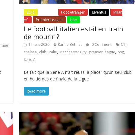
Euro
Fil Actu
Foot étranger
Juventus
Milan
AC
Premier League
Une
Le football italien est-il en train
de mourir ?
,
1 mars 2026
Karine Bethlet
0 Comment
C1
emier
,
,
,
,
,
,
chelsea
club
italie
Manchester City
premier league
psg
Serie A
p.
Le fait que la Serie A n’ait réussi à placer qu’un seul club
en huitièmes de finale de la Ligue
Read more