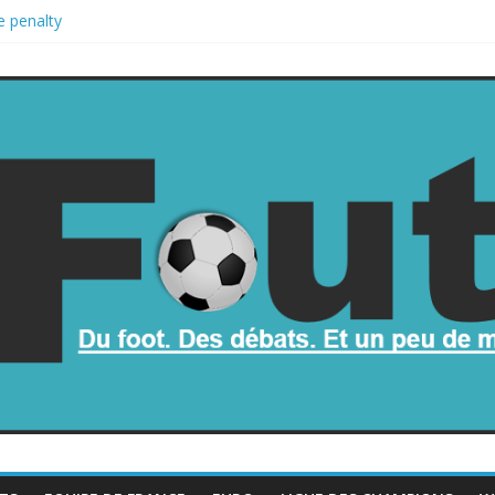
e penalty
etombe dans le chaos
ne part de la Coupe du monde à des fonds privés, la planète football 
 Coupe du monde
op mauvais au football ?