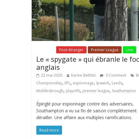
Fil Actu
Foot étranger
Premier League
Une
Le « spygate » qui ébranle le fo
anglais
22 mai 2026
Karine Bethlet
0 Comment
B
,
,
,
,
,
Championship
EPL
espionnage
Ipswich
Leeds
,
,
,
Middlesbrough
playoffs
premier league
Southampton
Épinglé pour espionnage contre des adversaires,
Southampton a vu sa fin de saison complètement
dérailler. Une affaire aux multiples ramifications.
Read more