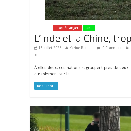
Fil Actu
Foot étranger
Une
L’Inde et la Chine, tro
15 juillet 2026
Karine Bethlet
0 Comment
Xi
À elles deux, ces nations regroupent près de deux m
durablement sur la
Read more