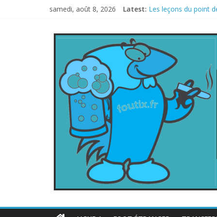
samedi, août 8, 2026
Latest:
Les leçons du point d
Le football italien r
La FIFA veut vendre u
Les curiosités de la
L’Inde et la Chine, tr