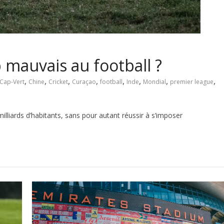
p mauvais au football ?
,
,
,
,
,
,
,
,
Cap-Vert
Chine
Cricket
Curaçao
football
Inde
Mondial
premier league
illiards d’habitants, sans pour autant réussir à s’imposer