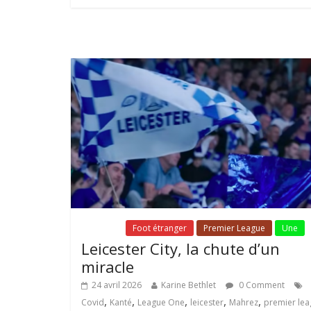
Fil Actu
Foot étranger
Premier League
Une
Leicester City, la chute d’un
miracle
24 avril 2026
Karine Bethlet
0 Comment
,
,
,
,
,
Covid
Kanté
League One
leicester
Mahrez
premier le