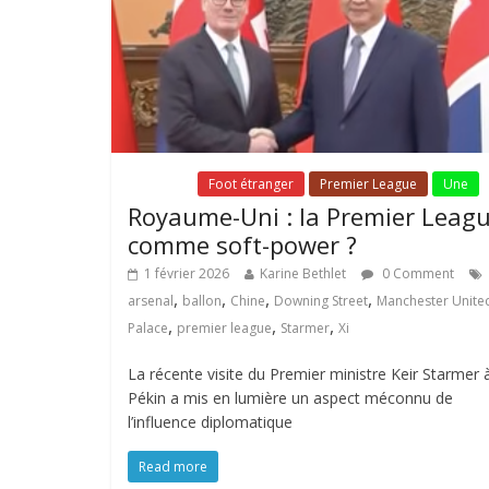
Fil Actu
Foot étranger
Premier League
Une
Royaume-Uni : la Premier Leag
comme soft-power ?
1 février 2026
Karine Bethlet
0 Comment
,
,
,
,
arsenal
ballon
Chine
Downing Street
Manchester Unite
,
,
,
Palace
premier league
Starmer
Xi
La récente visite du Premier ministre Keir Starmer 
Pékin a mis en lumière un aspect méconnu de
l’influence diplomatique
Read more