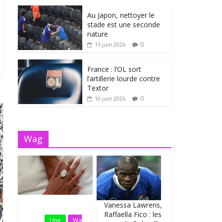
Au Japon, nettoyer le
stade est une seconde
nature
0
15 juin 2026
France : l’OL sort
l’artillerie lourde contre
Textor
0
10 juin 2026
Wag
Vanessa Lawrens,
Fil
Raffaella Fico : les
Actu
Une
Wa