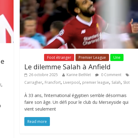
Fil Actu
Foot étranger
Premier League
Une
ue
Le dilemme Salah à Anfield
26 octobre 2025
Karine Bethlet
0 Comment
,
,
,
,
,
Carragher
Francfort
Liverpool
premier league
Salah
Slot
,
d
À 33 ans, l’international égyptien semble désormais
faire son âge. Un défi pour le club du Merseyside qui
à
vient seulement
Read more