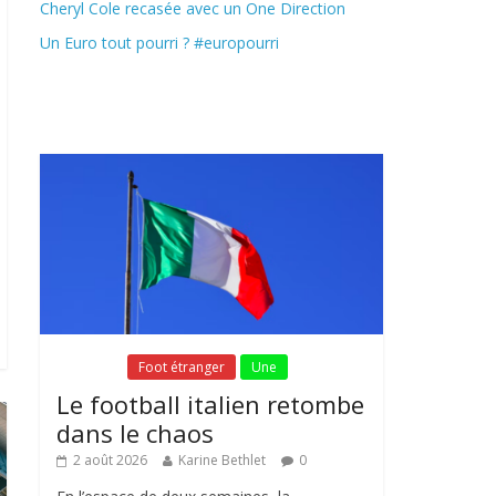
Cheryl Cole recasée avec un One Direction
Un Euro tout pourri ? #europourri
Fil Actu
Fil Actu
Foot étranger
Une
Le football italien retombe
dans le chaos
2 août 2026
Karine Bethlet
0