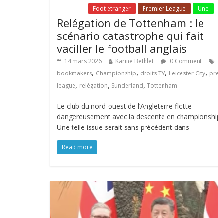
Fil Actu
Foot étranger
Premier League
Une
Relégation de Tottenham : le
scénario catastrophe qui fait
vaciller le football anglais
14 mars 2026
Karine Bethlet
0 Comment
,
,
,
,
bookmakers
Championship
droits TV
Leicester City
pr
,
,
,
league
relégation
Sunderland
Tottenham
Le club du nord-ouest de l’Angleterre flotte
dangereusement avec la descente en championshi
Une telle issue serait sans précédent dans
Read more