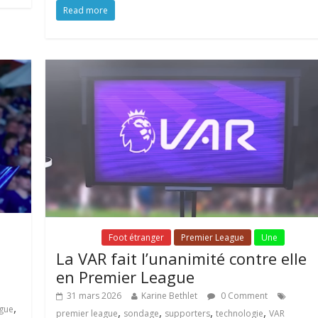
Read more
Fil Actu
Foot étranger
Premier League
Une
La VAR fait l’unanimité contre elle
en Premier League
31 mars 2026
Karine Bethlet
0 Comment
,
ague
,
,
,
,
premier league
sondage
supporters
technologie
VAR