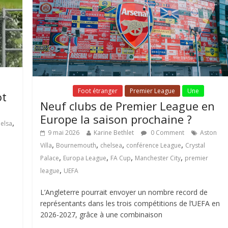
Fil Actu
Foot étranger
Premier League
Une
ot
Neuf clubs de Premier League en
Europe la saison prochaine ?
,
ielsa
9 mai 2026
Karine Bethlet
0 Comment
Aston
,
,
,
,
Villa
Bournemouth
chelsea
conférence League
Crystal
,
,
,
,
Palace
Europa League
FA Cup
Manchester City
premier
,
league
UEFA
L’Angleterre pourrait envoyer un nombre record de
représentants dans les trois compétitions de l’UEFA en
2026-2027, grâce à une combinaison