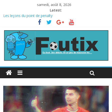
samedi, août 8, 2026
Latest:
Les leçons du point de penalty
Le football italien retombe dans le chaos
La FIFA veut vendre une part de la Coupe du monde à des fonds
privés, la planète football s’insurge
Les curiosités de la Coupe du monde
L’Inde et la Chine, trop mauvais au football ?