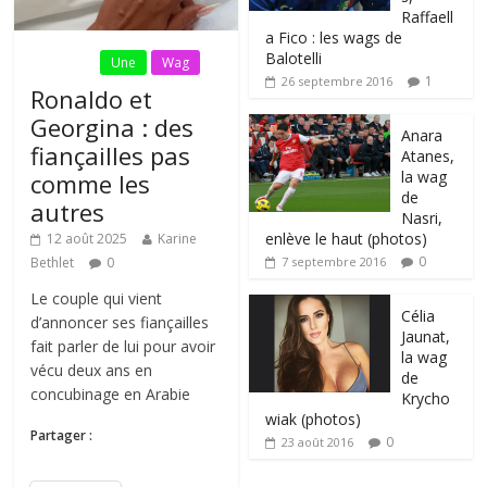
Raffaell
a Fico : les wags de
Balotelli
Fil Actu
Une
Wag
1
26 septembre 2016
Ronaldo et
Georgina : des
Anara
fiançailles pas
Atanes,
la wag
comme les
de
autres
Nasri,
enlève le haut (photos)
12 août 2025
Karine
0
Bethlet
0
7 septembre 2016
Le couple qui vient
Célia
d’annoncer ses fiançailles
Jaunat,
fait parler de lui pour avoir
la wag
vécu deux ans en
de
concubinage en Arabie
Krycho
wiak (photos)
Partager :
0
23 août 2016