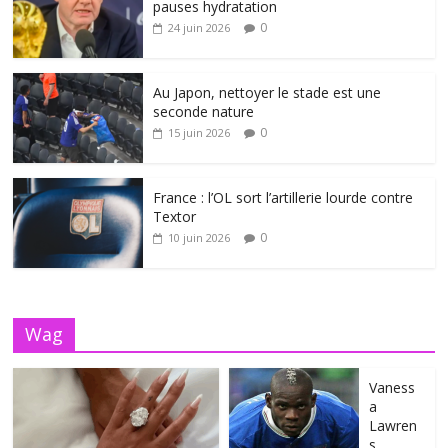
pauses hydratation
0
24 juin 2026
Au Japon, nettoyer le stade est une
seconde nature
0
15 juin 2026
France : l’OL sort l’artillerie lourde contre
Textor
0
10 juin 2026
Wag
Vaness
a
Lawren
s,