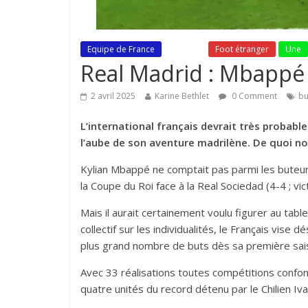
Equipe de France
Fil Actu
Foot étranger
Une
Real Madrid : Mbappé 
2 avril 2025
Karine Bethlet
0 Comment
bu
L’international français devrait très probabl
l’aube de son aventure madrilène. De quoi nou
Kylian Mbappé ne comptait pas parmi les buteur
la Coupe du Roi face à la Real Sociedad (4-4 ; vi
Mais il aurait certainement voulu figurer au tab
collectif sur les individualités, le Français vise 
plus grand nombre de buts dès sa première sai
Avec 33 réalisations toutes compétitions confon
quatre unités du record détenu par le Chilien 