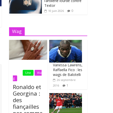
l’artillerie lourde contre
Textor
0
10 juin 2026
Wag
Vanessa Lawrens,
Fil
Raffaella Fico : les
Actu
Une
Wa
wags de Balotelli
g
26 septembre
Ronaldo et
1
2016
Georgina :
des
fiançailles