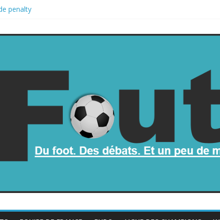
de penalty
retombe dans le chaos
une part de la Coupe du monde à des fonds privés, la planète football
a Coupe du monde
rop mauvais au football ?