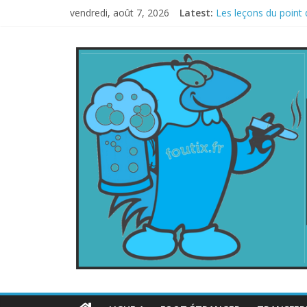
vendredi, août 7, 2026
Latest:
Les leçons du point 
Le football italien 
La FIFA veut vendre 
Les curiosités de l
L’Inde et la Chine, t