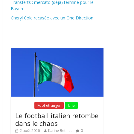
Transferts : mercato (déjà) terminé pour le
Bayern
Cheryl Cole recasée avec un One Direction
Fil Actu
Fil Actu
Foot étranger
Une
Le football italien retombe
dans le chaos
2 août 2026
Karine Bethlet
0