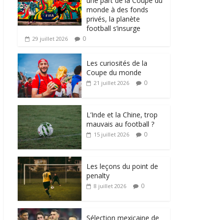
une part de la Coupe du
monde à des fonds
privés, la planète
football s’insurge
0
29 juillet 2026
Les curiosités de la
Coupe du monde
0
21 juillet 2026
L’Inde et la Chine, trop
mauvais au football ?
0
15 juillet 2026
Les leçons du point de
penalty
0
8 juillet 2026
Sélection mexicaine de