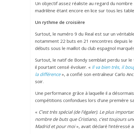
Un objectif assez réaliste au regard du nombre d
madrilène étant encore en lice sur tous les tabl
Un rythme de croisière
Surtout, le numéro 9 du Real est sur un véritabl
notamment 22 buts en 21 rencontres depuis le d
débuts sous le maillot du club espagnol marqués
Surtout, le natif de Bondy semblait perdu sur le
il pourtant censé évoluer. «
Il va bien très, il b
la différence
», a confié son entraîneur Carlo A
soir.
Une performance grâce à laquelle il a désormais
compétitions confondues lors d’une première sa
«
C’est très spécial (de l’égaler). Le plus importa
nombre de buts que Cristiano, c’est toujours une
Madrid et pour moi
», avait déclaré l’intéressé 