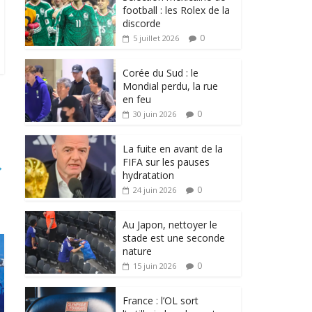
football : les Rolex de la
discorde
0
5 juillet 2026
Corée du Sud : le
Mondial perdu, la rue
en feu
0
30 juin 2026
La fuite en avant de la
FIFA sur les pauses
→
hydratation
0
24 juin 2026
Au Japon, nettoyer le
stade est une seconde
nature
0
15 juin 2026
France : l’OL sort