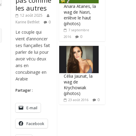
pas comme
Anara Atanes, la
les autres
wag de Nasri,
12 août 2025
enlève le haut
Karine Bethlet
0
(photos)
7 septembre
Le couple qui
0
2016
vient d’annoncer
ses fiançailles fait
parler de lui pour
avoir vécu deux
ans en
concubinage en
Célia Jaunat, la
Arabie
wag de
Krychowiak
Partager :
(photos)
0
23 août 2016
E-mail
Facebook