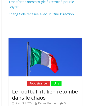
Transferts : mercato (déjà) terminé pour le
Bayern
Cheryl Cole recasée avec un One Direction
Fil Actu
Fil Actu
Foot étranger
Une
Le football italien retombe
dans le chaos
2 août 2026
Karine Bethlet
0