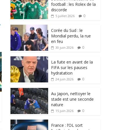
football : les Rolex de la
discorde
0
5 juillet 2026
→
Corée du Sud : le
Mondial perdu, la rue
en feu
0
30 juin 2026
La fuite en avant de la
FIFA sur les pauses
hydratation
0
24 juin 2026
Au Japon, nettoyer le
stade est une seconde
nature
0
15 juin 2026
France : l’OL sort