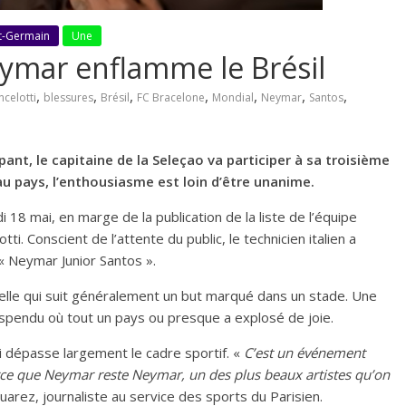
nt-Germain
Une
ymar enflamme le Brésil
,
,
,
,
,
,
,
ncelotti
blessures
Brésil
FC Bracelone
Mondial
Neymar
Santos
nt, le capitaine de la Seleçao va participer à sa troisième
au pays, l’enthousiasme est loin d’être unanime.
 18 mai, en marge de la publication de la liste de l’équipe
ti. Conscient de l’attente du public, le technicien italien a
 Neymar Junior Santos ».
elle qui suit généralement un but marqué dans un stade. Une
spendu où tout un pays ou presque a explosé de joie.
ui dépasse largement le cadre sportif. «
C’est un événement
parce que Neymar reste Neymar, un des plus beaux artistes qu’on
uarez, journaliste au service des sports du Parisien.