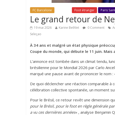
FC Barcelone
Fil Actu
Foot étranger
Paris Sai
Le grand retour de Ne
19 mai 2026
Karine Bethlet
0 Comment
A
Seleçao
À 34 ans et malgré un état physique préoccupa
Coupe du monde, qui débute le 11 juin. Mais 
L’annonce est tombée dans un climat tendu, lundi
brésilienne pour le Mondial 2026 par Carlo Ancelot
marqué une pause avant de prononcer le nom : «
De quoi déclencher une réaction comparable à c
célébration collective spontanée, un moment su
Pour le Brésil, ce retour revêt une dimension q
pour le Brésil, pour le foot en règle générale 
a vu ces dernières années
« , analyse Benjamin Q