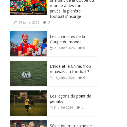
une part de la Coupe du
monde à des fonds
privés, la planète
football s’insurge
0
29 juillet 2026
Les curiosités de la
Coupe du monde
0
21 juillet 2026
L’Inde et la Chine, trop
mauvais au football ?
0
15 juillet 2026
Les leçons du point de
penalty
0
8 juillet 2026
Sélection mexicaine de