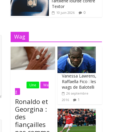
l’artillerie lourde contre
Textor
0
10 juin 2026
Wag
Vanessa Lawrens,
Fil
Raffaella Fico : les
Actu
Une
Wa
wags de Balotelli
g
26 septembre
Ronaldo et
1
2016
Georgina :
des
fiançailles