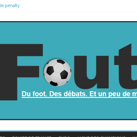
de penalty
retombe dans le chaos
une part de la Coupe du monde à des fonds privés, la planète football
a Coupe du monde
rop mauvais au football ?