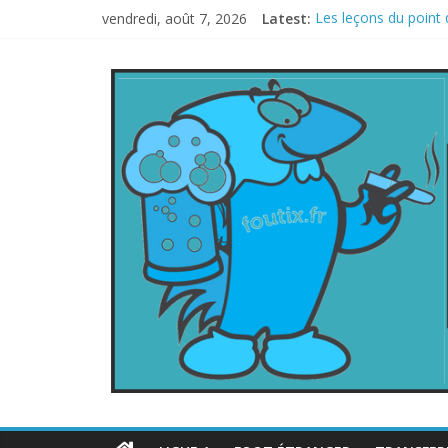
vendredi, août 7, 2026
Latest:
Les leçons du point 
Le football italien 
La FIFA veut vendre 
Les curiosités de l
L’Inde et la Chine, t