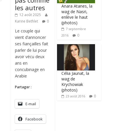
pas comme
Anara Atanes, la
les autres
wag de Nasri,
12 août 2025
enlève le haut
Karine Bethlet
0
(photos)
7 septembre
Le couple qui
0
2016
vient d’annoncer
ses fiançailles fait
parler de lui pour
avoir vécu deux
ans en
concubinage en
Célia Jaunat, la
Arabie
wag de
Krychowiak
Partager :
(photos)
0
23 août 2016
E-mail
Facebook