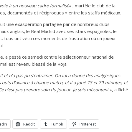
 voie à un nouveau cadre formalisé
« , martèle le club de la
es, documentés et réciproques » entre les staffs médicaux.
raduit une exaspération partagée par de nombreux clubs
aux anglais, le Real Madrid avec ses stars espagnoles, le
t… tous ont vécu ces moments de frustration où un joueur
l.
one, a pesté ce samedi contre le sélectionneur national de
amal est revenu blessé de la Roja.
rait et n’a pas pu s’entraîner. On lui a donné des analgésiques
is buts d’avance à chaque match, et il a joué 73 et 79 minutes, et
 Ce n’est pas prendre soin du joueur. Je suis mécontent
», a lâché
edIn
Reddit
Tumblr
Pinterest