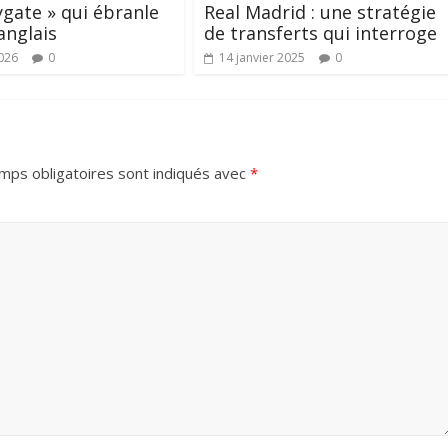
ygate » qui ébranle
Real Madrid : une stratégie
anglais
de transferts qui interroge
026
0
14 janvier 2025
0
mps obligatoires sont indiqués avec
*