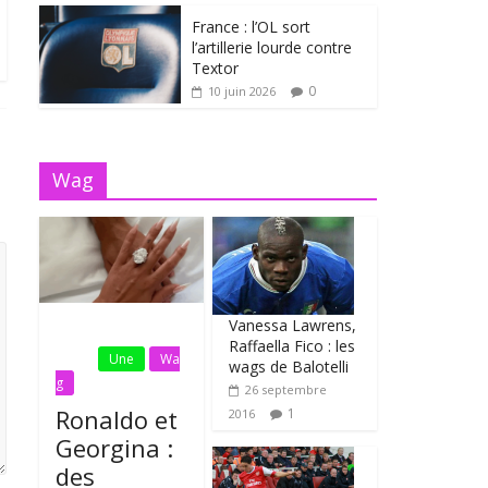
France : l’OL sort
l’artillerie lourde contre
Textor
0
10 juin 2026
Wag
Vanessa Lawrens,
Fil
Raffaella Fico : les
Actu
Une
Wa
wags de Balotelli
g
26 septembre
Ronaldo et
1
2016
Georgina :
des