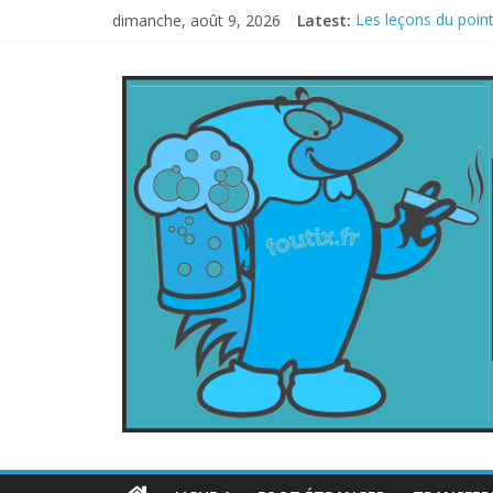
dimanche, août 9, 2026
Latest:
Les leçons du point
Le football italien
La FIFA veut vendre
Les curiosités de 
L’Inde et la Chine, 