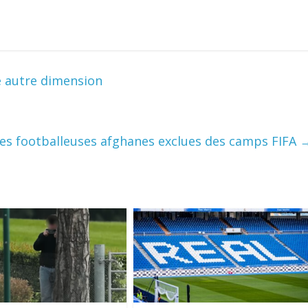
e autre dimension
 les footballeuses afghanes exclues des camps FIFA