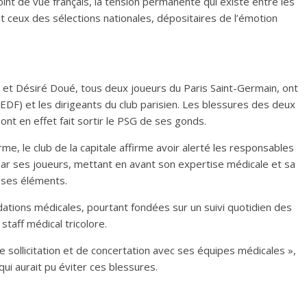
nt de vue français, la tension permanente qui existe entre les
et ceux des sélections nationales, dépositaires de l’émotion
et Désiré Doué, tous deux joueurs du Paris Saint-Germain, ont
 (EDF) et les dirigeants du club parisien. Les blessures des deux
t en effet fait sortir le PSG de ses gonds.
e, le club de la capitale affirme avoir alerté les responsables
ar ses joueurs, mettant en avant son expertise médicale et sa
 ses éléments.
ions médicales, pourtant fondées sur un suivi quotidien des
staff médical tricolore.
 sollicitation et de concertation avec ses équipes médicales »,
i aurait pu éviter ces blessures.