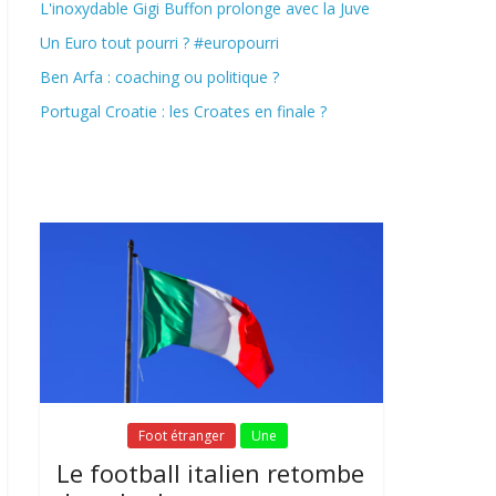
L'inoxydable Gigi Buffon prolonge avec la Juve
Un Euro tout pourri ? #europourri
Ben Arfa : coaching ou politique ?
Portugal Croatie : les Croates en finale ?
Fil Actu
Fil Actu
Foot étranger
Une
Le football italien retombe