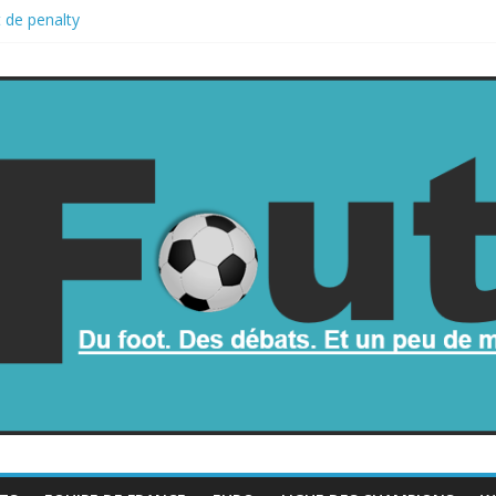
 de penalty
 retombe dans le chaos
 une part de la Coupe du monde à des fonds privés, la planète footba
la Coupe du monde
trop mauvais au football ?