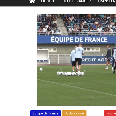
LIGUE 1
FOOT ÉTRANGER
TRANSFER
Equipe de France
FC Barcelone
Fil Actu
Foot é