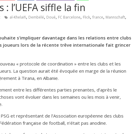
: l’UEFA siffle la fin
,
,
,
,
,
,
,
t
al-Khelaïfi
Dembélé
Doué
FC Barcelone
Flick
france
Mannschaft
ouhaite s’impliquer davantage dans les relations entre clubs
s joueurs lors de la récente trêve internationale fait grincer
 nouveau « protocole de coordination » entre les clubs et les
oueurs. La question aurait été évoquée en marge de la réunion
èrement à Tirana, en Albanie.
ment entre les différentes parties prenantes, d’après le
s choses vont évoluer dans les semaines ou les mois à venir,
e.
u PSG et représentant de l’Association européenne des clubs
Fédération française de football, n’était pas anodine.