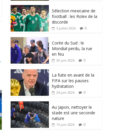
Sélection mexicaine de
football : les Rolex de la
discorde
0
5 juillet 2026
Corée du Sud : le
Mondial perdu, la rue
en feu
→
0
30 juin 2026
La fuite en avant de la
FIFA sur les pauses
hydratation
0
24 juin 2026
Au Japon, nettoyer le
stade est une seconde
nature
0
15 juin 2026