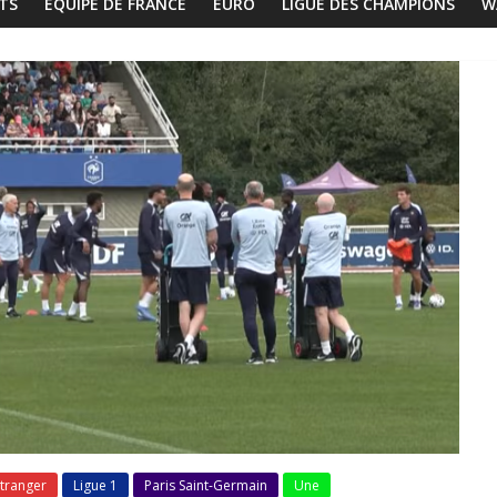
TS
EQUIPE DE FRANCE
EURO
LIGUE DES CHAMPIONS
W
tranger
Ligue 1
Paris Saint-Germain
Une