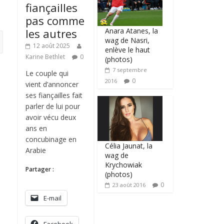
fiançailles
pas comme
Anara Atanes, la
les autres
wag de Nasri,
12 août 2025
enlève le haut
Karine Bethlet
0
(photos)
7 septembre
Le couple qui
0
2016
vient d’annoncer
ses fiançailles fait
parler de lui pour
avoir vécu deux
ans en
concubinage en
Célia Jaunat, la
Arabie
wag de
Krychowiak
Partager :
(photos)
0
23 août 2016
E-mail