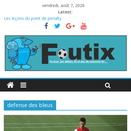
vendredi, août 7, 2026
Latest:
Les leçons du point de penalty
Le football italien retombe dans le chaos
La FIFA veut vendre une part de la Coupe du monde à des fonds
privés, la planète football s’insurge
Les curiosités de la Coupe du monde
L’Inde et la Chine, trop mauvais au football ?
defense des bleus