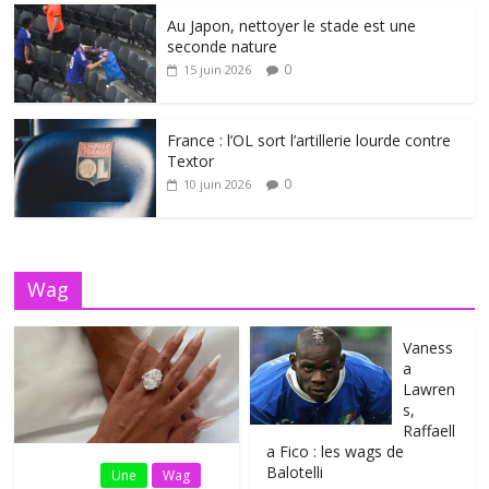
Au Japon, nettoyer le stade est une
seconde nature
0
15 juin 2026
France : l’OL sort l’artillerie lourde contre
Textor
0
10 juin 2026
Wag
Vaness
a
Lawren
s,
Raffaell
a Fico : les wags de
Balotelli
Fil Actu
Une
Wag