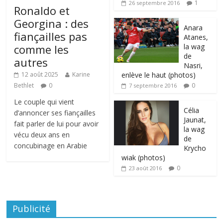
1
26 septembre 2016
Ronaldo et
Georgina : des
Anara
fiançailles pas
Atanes,
la wag
comme les
de
autres
Nasri,
enlève le haut (photos)
12 août 2025
Karine
0
Bethlet
0
7 septembre 2016
Le couple qui vient
Célia
d’annoncer ses fiançailles
Jaunat,
fait parler de lui pour avoir
la wag
vécu deux ans en
de
concubinage en Arabie
Krycho
wiak (photos)
0
23 août 2016
Publicité