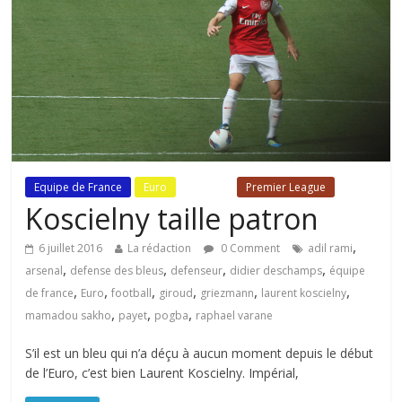
Equipe de France
Euro
Fil Actu
Premier League
Koscielny taille patron
,
6 juillet 2016
La rédaction
0 Comment
adil rami
,
,
,
,
arsenal
defense des bleus
defenseur
didier deschamps
équipe
,
,
,
,
,
,
de france
Euro
football
giroud
griezmann
laurent koscielny
,
,
,
mamadou sakho
payet
pogba
raphael varane
S’il est un bleu qui n’a déçu à aucun moment depuis le début
de l’Euro, c’est bien Laurent Koscielny. Impérial,