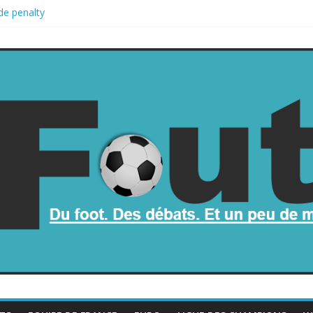
de penalty
retombe dans le chaos
une part de la Coupe du monde à des fonds privés, la planète football
a Coupe du monde
rop mauvais au football ?