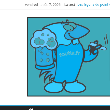
vendredi, août 7, 2026
Latest:
Les leçons du point 
Le football italien 
La FIFA veut vendre 
Les curiosités de l
L’Inde et la Chine, t