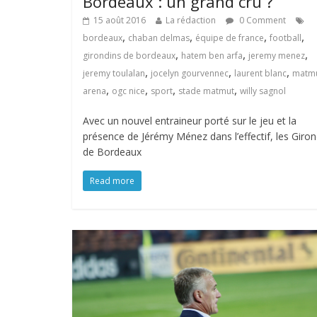
Bordeaux : un grand cru ?
15 août 2016
La rédaction
0 Comment
,
,
,
,
bordeaux
chaban delmas
équipe de france
football
,
,
,
girondins de bordeaux
hatem ben arfa
jeremy menez
,
,
,
jeremy toulalan
jocelyn gourvennec
laurent blanc
matm
,
,
,
,
arena
ogc nice
sport
stade matmut
willy sagnol
Avec un nouvel entraineur porté sur le jeu et la
présence de Jérémy Ménez dans l’effectif, les Giron
de Bordeaux
Read more