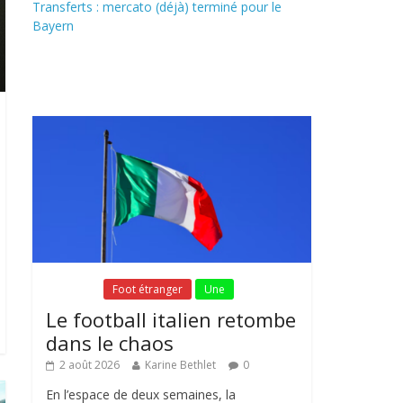
Transferts : mercato (déjà) terminé pour le
Bayern
Fil Actu
Fil Actu
Foot étranger
Une
Le football italien retombe
dans le chaos
2 août 2026
Karine Bethlet
0
En l’espace de deux semaines, la