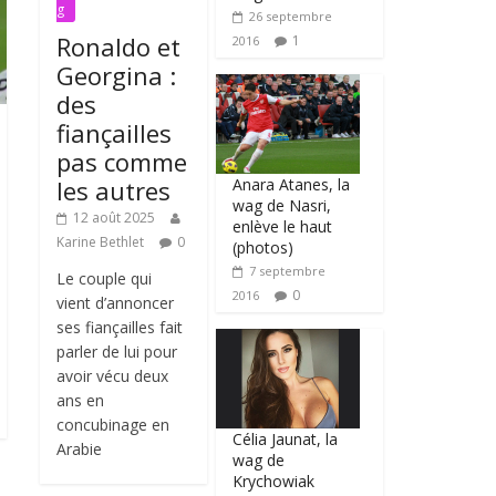
g
26 septembre
Ronaldo et
1
2016
Georgina :
des
fiançailles
pas comme
Anara Atanes, la
les autres
wag de Nasri,
12 août 2025
enlève le haut
Karine Bethlet
0
(photos)
7 septembre
Le couple qui
0
2016
vient d’annoncer
ses fiançailles fait
parler de lui pour
avoir vécu deux
ans en
concubinage en
Célia Jaunat, la
Arabie
wag de
Krychowiak