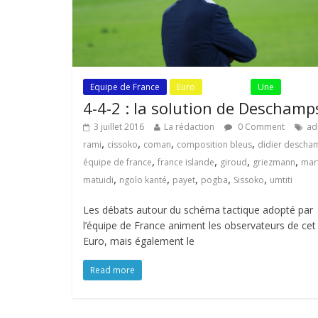
Equipe de France
Euro
Fil Actu
Une
4-4-2 : la solution de Deschamp
3 juillet 2016
La rédaction
0 Comment
adi
,
,
,
,
rami
cissoko
coman
composition bleus
didier descha
,
,
,
,
équipe de france
france islande
giroud
griezmann
mart
,
,
,
,
,
matuidi
ngolo kanté
payet
pogba
Sissoko
umtiti
Les débats autour du schéma tactique adopté par
l’équipe de France animent les observateurs de cet
Euro, mais également le
Read more