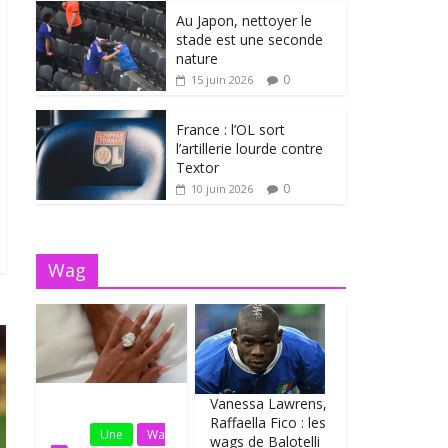
Au Japon, nettoyer le
stade est une seconde
nature
0
15 juin 2026
France : l’OL sort
l’artillerie lourde contre
Textor
0
10 juin 2026
Wag
Vanessa Lawrens,
Fil
Raffaella Fico : les
Actu
Une
Wa
wags de Balotelli