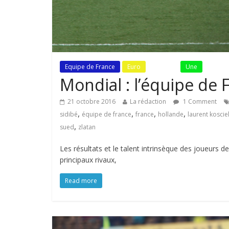
Equipe de France
Euro
Fil Actu
Une
Mondial : l’équipe de 
21 octobre 2016
La rédaction
1 Comment
,
,
,
,
sidibé
équipe de france
france
hollande
laurent koscie
,
sued
zlatan
Les résultats et le talent intrinsèque des joueurs d
principaux rivaux,
Read more