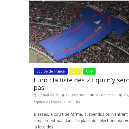
Equipe de France
Euro
Une
Euro : la liste des 23 qui n’y ser
pas
,
12 mai 2016
La rédaction
0 Comment
23
,
,
équipe de france
Euro
liste
Blessés, à court de forme, suspendus ou n’entrant
simplement pas dans les plans du sélectionneur, vo
la liste des