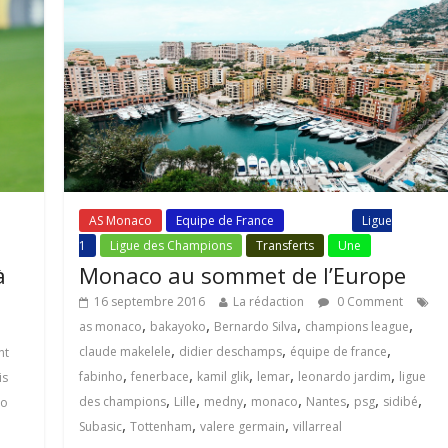
AS Monaco
Equipe de France
Fil Actu
Ligue
1
Ligue des Champions
Transferts
Une
à
Monaco au sommet de l’Europe
16 septembre 2016
La rédaction
0 Comment
,
,
,
,
as monaco
bakayoko
Bernardo Silva
champions league
,
,
,
claude makelele
didier deschamps
équipe de france
nt
,
,
,
,
,
fabinho
fenerbace
kamil glik
lemar
leonardo jardim
ligue
is
,
,
,
,
,
,
,
des champions
Lille
medny
monaco
Nantes
psg
sidibé
go
,
,
,
Subasic
Tottenham
valere germain
villarreal