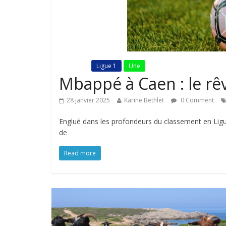
Fil Actu
Ligue 1
Une
Mbappé à Caen : le rê
28 janvier 2025
Karine Bethlet
0 Comment
Englué dans les profondeurs du classement en Ligu
de
Read more