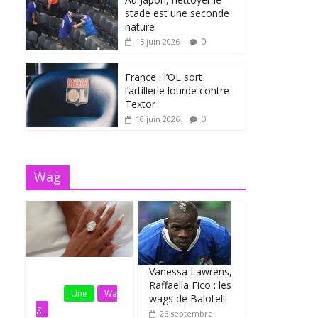
stade est une seconde
nature
0
15 juin 2026
France : l’OL sort
l’artillerie lourde contre
Textor
0
10 juin 2026
Wag
Vanessa Lawrens,
Fil
Raffaella Fico : les
Actu
Une
Wa
wags de Balotelli
g
26 septembre