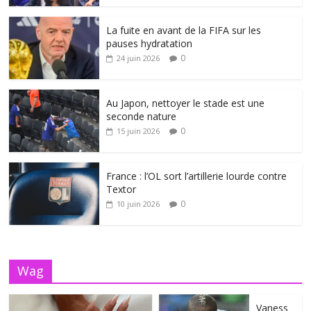
La fuite en avant de la FIFA sur les
pauses hydratation
0
24 juin 2026
Au Japon, nettoyer le stade est une
seconde nature
0
15 juin 2026
France : l’OL sort l’artillerie lourde contre
Textor
0
10 juin 2026
Wag
Vaness