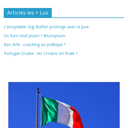
Articles les + Lus
L'inoxydable Gigi Buffon prolonge avec la Juve
Un Euro tout pourri ? #europourri
Ben Arfa : coaching ou politique ?
Portugal Croatie : les Croates en finale ?
Fil Actu