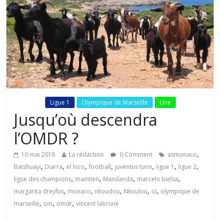
Fil Actu
Ligue 1
Olympique de Marseille
Une
Jusqu’où descendra
l’OMDR ?
,
10 mai 2016
La rédaction
0 Comment
asmonaco
,
,
,
,
,
,
,
Batshuayi
Diarra
el loco
football
juventus turin
ligue 1
ligue 2
,
,
,
,
ligue des champions
maintien
Mandanda
marcelo bielsa
,
,
,
,
,
margarita dreyfus
monaco
nkoudou
Nkoulou
ol
olympique de
,
,
,
marseille
om
omdr
vincent labrune