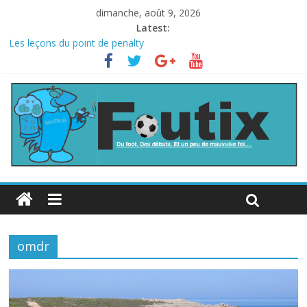
dimanche, août 9, 2026
Latest:
Les leçons du point de penalty
Le football italien retombe dans le chaos
La FIFA veut vendre une part de la Coupe du monde à des fonds
privés, la planète football s’insurge
Les curiosités de la Coupe du monde
L’Inde et la Chine, trop mauvais au football ?
omdr