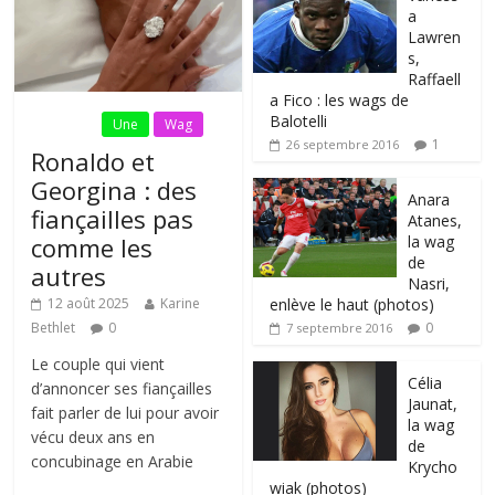
a
Lawren
s,
Raffaell
a Fico : les wags de
Balotelli
Fil Actu
Une
Wag
1
26 septembre 2016
Ronaldo et
Georgina : des
Anara
fiançailles pas
Atanes,
la wag
comme les
de
autres
Nasri,
enlève le haut (photos)
12 août 2025
Karine
0
Bethlet
0
7 septembre 2016
Le couple qui vient
Célia
d’annoncer ses fiançailles
Jaunat,
fait parler de lui pour avoir
la wag
vécu deux ans en
de
concubinage en Arabie
Krycho
wiak (photos)