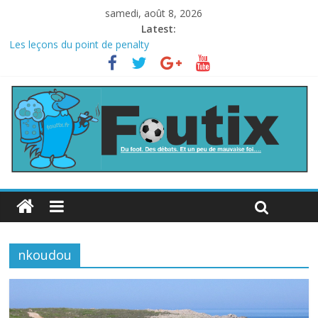
samedi, août 8, 2026
Latest:
Les leçons du point de penalty
Le football italien retombe dans le chaos
La FIFA veut vendre une part de la Coupe du monde à des fonds
privés, la planète football s’insurge
Les curiosités de la Coupe du monde
L’Inde et la Chine, trop mauvais au football ?
nkoudou