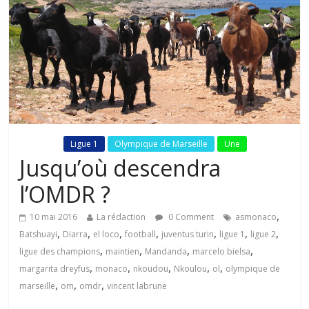
Fil Actu
Ligue 1
Olympique de Marseille
Une
Jusqu’où descendra
l’OMDR ?
,
10 mai 2016
La rédaction
0 Comment
asmonaco
,
,
,
,
,
,
,
Batshuayi
Diarra
el loco
football
juventus turin
ligue 1
ligue 2
,
,
,
,
ligue des champions
maintien
Mandanda
marcelo bielsa
,
,
,
,
,
margarita dreyfus
monaco
nkoudou
Nkoulou
ol
olympique de
,
,
,
marseille
om
omdr
vincent labrune