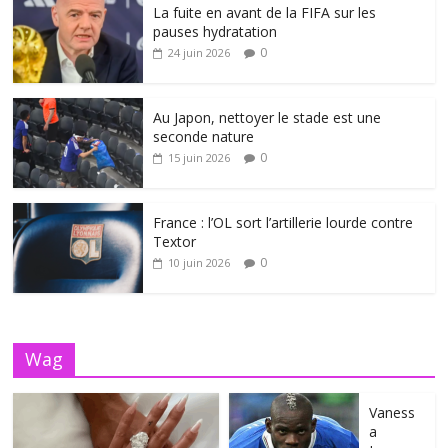
La fuite en avant de la FIFA sur les
pauses hydratation
0
24 juin 2026
Au Japon, nettoyer le stade est une
seconde nature
0
15 juin 2026
France : l’OL sort l’artillerie lourde contre
Textor
0
10 juin 2026
Wag
Vaness
a