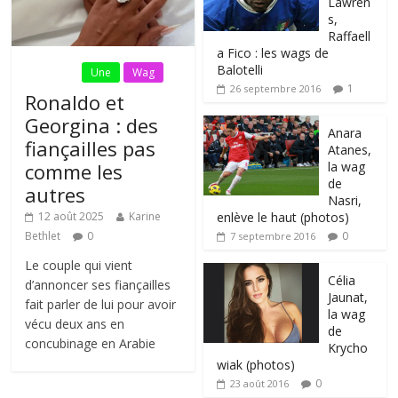
Lawren
s,
Raffaell
a Fico : les wags de
Balotelli
Fil Actu
Une
Wag
1
26 septembre 2016
Ronaldo et
Georgina : des
Anara
fiançailles pas
Atanes,
la wag
comme les
de
autres
Nasri,
enlève le haut (photos)
12 août 2025
Karine
0
Bethlet
0
7 septembre 2016
Le couple qui vient
Célia
d’annoncer ses fiançailles
Jaunat,
fait parler de lui pour avoir
la wag
vécu deux ans en
de
concubinage en Arabie
Krycho
wiak (photos)
0
23 août 2016