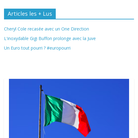
Articles les + Lus
Cheryl Cole recasée avec un One Direction
L'inoxydable Gigi Buffon prolonge avec la Juve
Un Euro tout pourri ? #europourri
Fil Actu