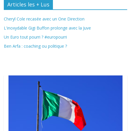
Articles les + Lus
Cheryl Cole recasée avec un One Direction
L'inoxydable Gigi Buffon prolonge avec la Juve
Un Euro tout pourri ? #europourri
Ben Arfa : coaching ou politique ?
Fil Actu