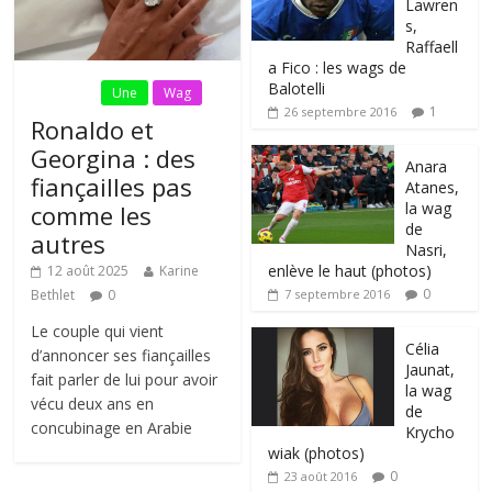
Lawren
s,
Raffaell
a Fico : les wags de
Balotelli
Fil Actu
Une
Wag
1
26 septembre 2016
Ronaldo et
Georgina : des
Anara
fiançailles pas
Atanes,
la wag
comme les
de
autres
Nasri,
enlève le haut (photos)
12 août 2025
Karine
0
Bethlet
0
7 septembre 2016
Le couple qui vient
Célia
d’annoncer ses fiançailles
Jaunat,
fait parler de lui pour avoir
la wag
vécu deux ans en
de
concubinage en Arabie
Krycho
wiak (photos)
0
23 août 2016