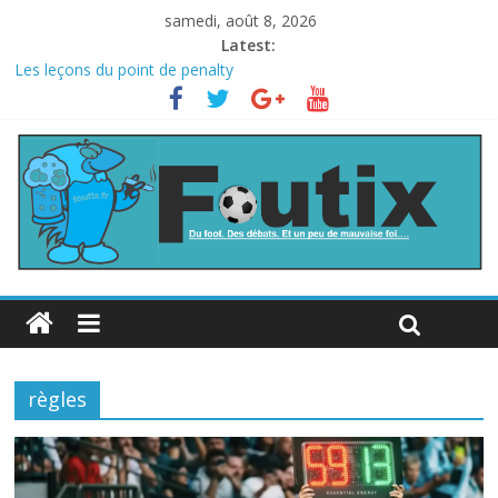
samedi, août 8, 2026
Latest:
Les leçons du point de penalty
Le football italien retombe dans le chaos
La FIFA veut vendre une part de la Coupe du monde à des fonds
privés, la planète football s’insurge
Les curiosités de la Coupe du monde
L’Inde et la Chine, trop mauvais au football ?
règles