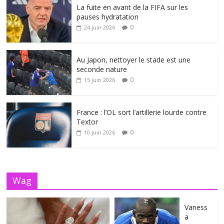
La fuite en avant de la FIFA sur les
pauses hydratation
0
24 juin 2026
Au Japon, nettoyer le stade est une
seconde nature
0
15 juin 2026
France : l’OL sort l’artillerie lourde contre
Textor
0
10 juin 2026
Wag
Vaness
a