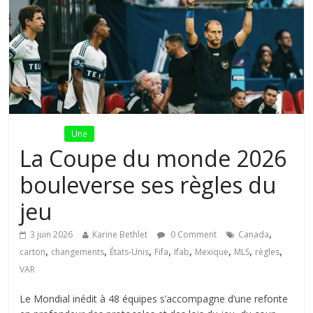
Fil Actu
Une
La Coupe du monde 2026
bouleverse ses règles du
jeu
,
3 juin 2026
Karine Bethlet
0 Comment
Canada
,
,
,
,
,
,
,
,
carton
changements
États-Unis
Fifa
Ifab
Mexique
MLS
règles
VAR
Le Mondial inédit à 48 équipes s’accompagne d’une refonte