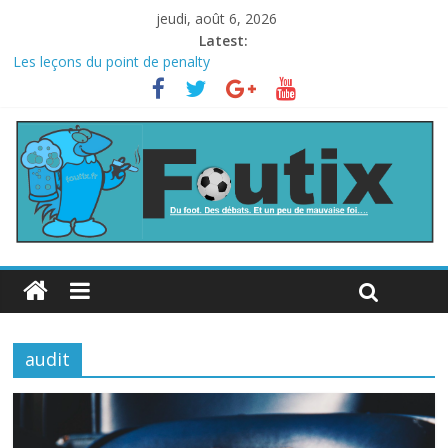
jeudi, août 6, 2026
Latest:
Les leçons du point de penalty
Le football italien retombe dans le chaos
La FIFA veut vendre une part de la Coupe du monde à des fonds
privés, la planète football s’insurge
Les curiosités de la Coupe du monde
L’Inde et la Chine, trop mauvais au football ?
audit