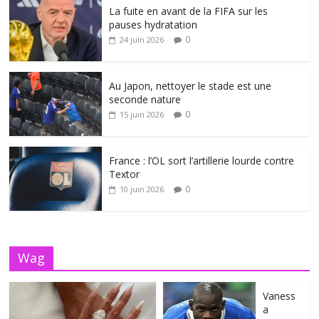
La fuite en avant de la FIFA sur les
pauses hydratation
0
24 juin 2026
Au Japon, nettoyer le stade est une
seconde nature
0
15 juin 2026
France : l’OL sort l’artillerie lourde contre
Textor
0
10 juin 2026
Wag
Vaness
a