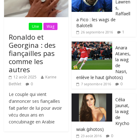
Lawren
s,
Raffaell
a Fico : les wags de
Balotelli
Fil Actu
Une
Wag
1
26 septembre 2016
Ronaldo et
Georgina : des
Anara
fiançailles pas
Atanes,
la wag
comme les
de
autres
Nasri,
enlève le haut (photos)
12 août 2025
Karine
0
Bethlet
0
7 septembre 2016
Le couple qui vient
Célia
d’annoncer ses fiançailles
Jaunat,
fait parler de lui pour avoir
la wag
vécu deux ans en
de
concubinage en Arabie
Krycho
wiak (photos)
0
23 août 2016