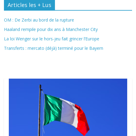
Articles les + Lus
OM : De Zerbi au bord de la rupture
Haaland rempile pour dix ans à Manchester City
La loi Wenger sur le hors-jeu fait grincer l’Europe
Transferts : mercato (déjà) terminé pour le Bayern
Fil Actu