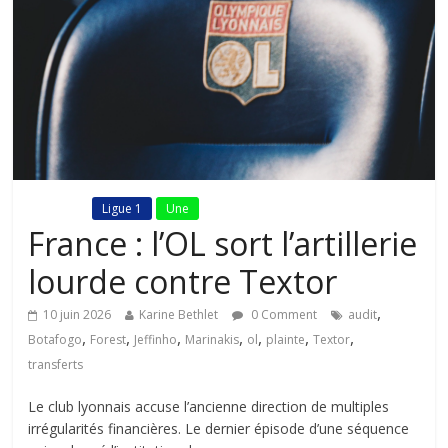
Fil Actu
Ligue 1
Une
France : l’OL sort l’artillerie
lourde contre Textor
,
10 juin 2026
Karine Bethlet
0 Comment
audit
,
,
,
,
,
,
,
Botafogo
Forest
Jeffinho
Marinakis
ol
plainte
Textor
transferts
Le club lyonnais accuse l’ancienne direction de multiples
irrégularités financières. Le dernier épisode d’une séquence