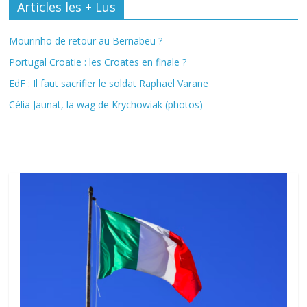
Articles les + Lus
Mourinho de retour au Bernabeu ?
Portugal Croatie : les Croates en finale ?
EdF : Il faut sacrifier le soldat Raphaël Varane
Célia Jaunat, la wag de Krychowiak (photos)
Fil Actu