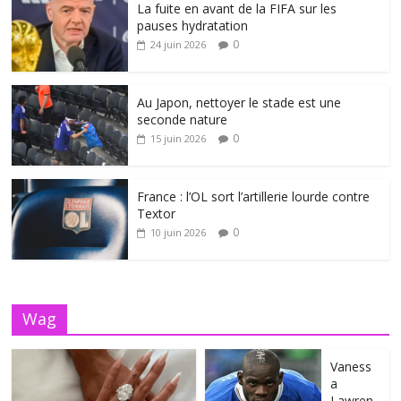
La fuite en avant de la FIFA sur les
pauses hydratation
0
24 juin 2026
Au Japon, nettoyer le stade est une
seconde nature
0
15 juin 2026
France : l’OL sort l’artillerie lourde contre
Textor
0
10 juin 2026
Wag
Vaness
a
Lawren