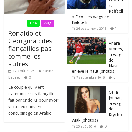
s,
Raffaell
a Fico : les wags de
Balotelli
Fil Actu
Une
Wag
1
26 septembre 2016
Ronaldo et
Georgina : des
Anara
fiançailles pas
Atanes,
la wag
comme les
de
autres
Nasri,
enlève le haut (photos)
12 août 2025
Karine
0
Bethlet
0
7 septembre 2016
Le couple qui vient
Célia
d’annoncer ses fiançailles
Jaunat,
fait parler de lui pour avoir
la wag
vécu deux ans en
de
concubinage en Arabie
Krycho
wiak (photos)
0
23 août 2016