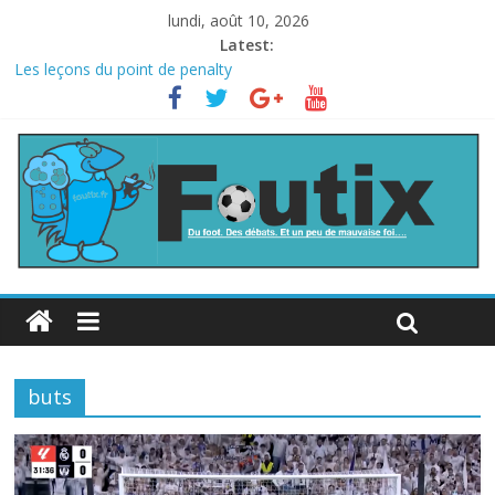
lundi, août 10, 2026
Latest:
Les leçons du point de penalty
Le football italien retombe dans le chaos
La FIFA veut vendre une part de la Coupe du monde à des fonds
privés, la planète football s’insurge
Les curiosités de la Coupe du monde
L’Inde et la Chine, trop mauvais au football ?
buts