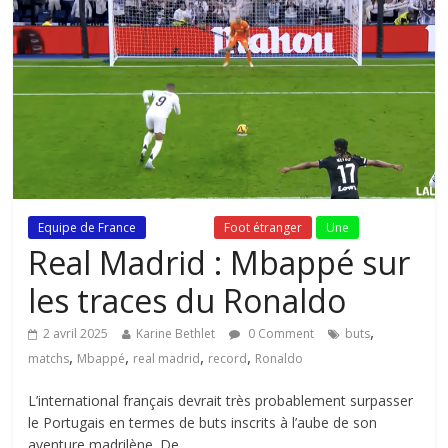
Equipe de France
Fil Actu
Foot étranger
Une
Real Madrid : Mbappé sur
les traces du Ronaldo
,
2 avril 2025
Karine Bethlet
0 Comment
buts
,
,
,
,
matchs
Mbappé
real madrid
record
Ronaldo
L’international français devrait très probablement surpasser
le Portugais en termes de buts inscrits à l’aube de son
aventure madrilène. De