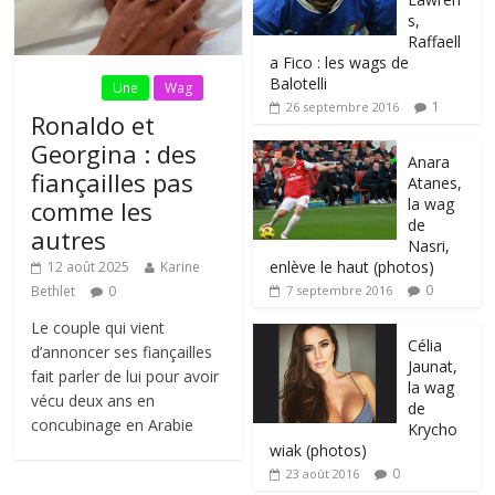
s,
Raffaell
a Fico : les wags de
Balotelli
Fil Actu
Une
Wag
1
26 septembre 2016
Ronaldo et
Georgina : des
Anara
fiançailles pas
Atanes,
la wag
comme les
de
autres
Nasri,
enlève le haut (photos)
12 août 2025
Karine
0
Bethlet
0
7 septembre 2016
Le couple qui vient
Célia
d’annoncer ses fiançailles
Jaunat,
fait parler de lui pour avoir
la wag
vécu deux ans en
de
concubinage en Arabie
Krycho
wiak (photos)
0
23 août 2016