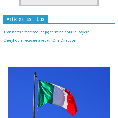
Articles les + Lus
Transferts : mercato (déjà) terminé pour le Bayern
Cheryl Cole recasée avec un One Direction
Fil Actu