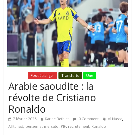
Fil Actu
Foot étranger
Transferts
Une
Arabie saoudite : la
révolte de Cristiano
Ronaldo
,
7 février 2026
Karine Bethlet
0 Comment
Al Nassr
,
,
,
,
,
Al Ittihad
benzema
mercato
PIF
recrutement
Ronaldo