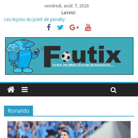
vendredi, août 7, 2026
Latest:
Les leçons du point de penalty
Le football italien retombe dans le chaos
La FIFA veut vendre une part de la Coupe du monde à des fonds
privés, la planète football s’insurge
Les curiosités de la Coupe du monde
L’Inde et la Chine, trop mauvais au football ?
Ronaldo