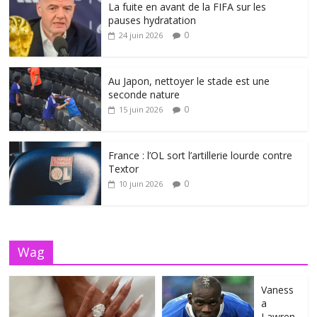
La fuite en avant de la FIFA sur les
pauses hydratation
0
24 juin 2026
Au Japon, nettoyer le stade est une
seconde nature
0
15 juin 2026
France : l’OL sort l’artillerie lourde contre
Textor
0
10 juin 2026
Wag
Vaness
a
Lawren