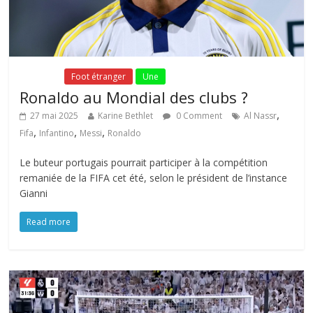
Fil Actu
Foot étranger
Une
Ronaldo au Mondial des clubs ?
,
27 mai 2025
Karine Bethlet
0 Comment
Al Nassr
,
,
,
Fifa
Infantino
Messi
Ronaldo
Le buteur portugais pourrait participer à la compétition
remaniée de la FIFA cet été, selon le président de l’instance
Gianni
Read more