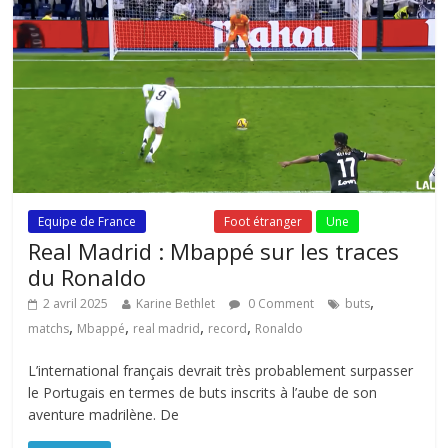
Equipe de France
Fil Actu
Foot étranger
Une
Real Madrid : Mbappé sur les traces
du Ronaldo
,
2 avril 2025
Karine Bethlet
0 Comment
buts
,
,
,
,
matchs
Mbappé
real madrid
record
Ronaldo
L’international français devrait très probablement surpasser
le Portugais en termes de buts inscrits à l’aube de son
aventure madrilène. De