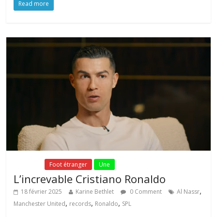
Read more
Fil Actu
Foot étranger
Une
L’increvable Cristiano Ronaldo
,
18 février 2025
Karine Bethlet
0 Comment
Al Nassr
,
,
,
Manchester United
records
Ronaldo
SPL