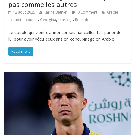
pas comme les autres
12 août 2025
Karine Bethlet
0 Comment
Arabie
,
,
,
,
saoudite
couple
Georgina
mariage
Ronaldo
Le couple qui vient d’annoncer ses fiançailles fait parler de
lui pour avoir vécu deux ans en concubinage en Arabie
Read more