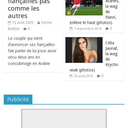
fiançailles pas
Atanes,
la wag
comme les
de
autres
Nasri,
enlève le haut (photos)
12 août 2025
Karine
0
Bethlet
0
7 septembre 2016
Le couple qui vient
Célia
d’annoncer ses fiançailles
Jaunat,
fait parler de lui pour avoir
la wag
vécu deux ans en
de
concubinage en Arabie
Krycho
wiak (photos)
0
23 août 2016
Publicité