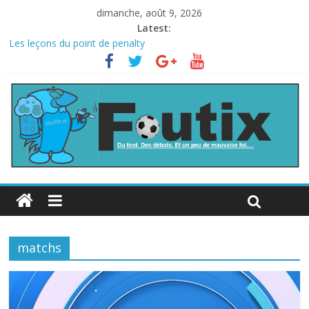
dimanche, août 9, 2026
Latest:
Les leçons du point de penalty
Le football italien retombe dans le chaos
La FIFA veut vendre une part de la Coupe du monde à des fonds
privés, la planète football s’insurge
Les curiosités de la Coupe du monde
L’Inde et la Chine, trop mauvais au football ?
matchs