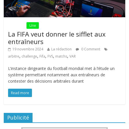
Fil Actu
Une
La FIFA veut donner le sifflet aux
entraîneurs
19 novembre 2024
La rédaction
0 Comment
,
,
,
,
,
arbitre
challenge
Fifa
FVS
matchs
VAR
L’instance dirigeante du football mondial met à l’étude un
système permettant notamment aux entraîneurs de
contester des décisions arbitrales durant
Read more
Publicité