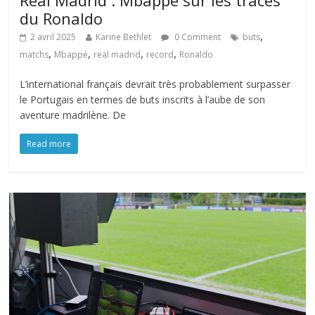
Real Madrid : Mbappé sur les traces
du Ronaldo
,
2 avril 2025
Karine Bethlet
0 Comment
buts
,
,
,
,
matchs
Mbappé
real madrid
record
Ronaldo
L’international français devrait très probablement surpasser
le Portugais en termes de buts inscrits à l’aube de son
aventure madrilène. De
Read more