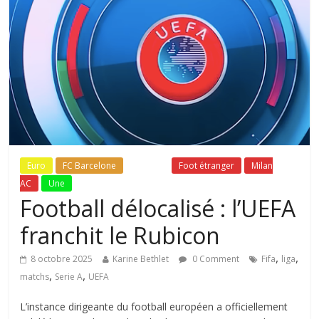
Euro
FC Barcelone
Fil Actu
Foot étranger
Milan
AC
Une
Football délocalisé : l’UEFA
franchit le Rubicon
,
,
8 octobre 2025
Karine Bethlet
0 Comment
Fifa
liga
,
,
matchs
Serie A
UEFA
L’instance dirigeante du football européen a officiellement