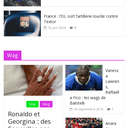
France : l’OL sort l’artillerie lourde contre
Textor
0
10 juin 2026
Wag
Vaness
a
Lawren
s,
Raffaell
a Fico : les wags de
Balotelli
Fil Actu
Une
Wag
1
26 septembre 2016
Ronaldo et
Georgina : des
Anara