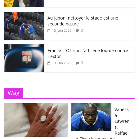
Au Japon, nettoyer le stade est une
seconde nature
0
15 juin 2026
France : l’OL sort l’artillerie lourde contre
Textor
0
10 juin 2026
Wag
Vaness
a
Lawren
s,
Raffaell
a Fico : les wags de