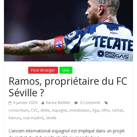
Fil Actu
Foot étranger
Une
Ramos, propriétaire du FC
Séville ?
4 janvier 2026
Karine Bethlet
0 Comment
,
,
,
,
,
,
,
,
consortium
CVC
dette
espagne
investisseur
liga
offre
rachat
,
,
Ramos
real madrid
Séville
L’ancien international espagnol est impliqué dans un projet