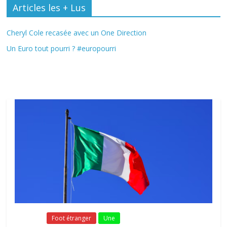
Articles les + Lus
Cheryl Cole recasée avec un One Direction
Un Euro tout pourri ? #europourri
Fil Actu
Fil Actu
Foot étranger
Une