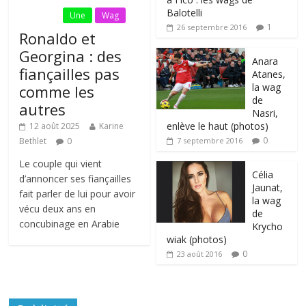
Balotelli
Fil Actu
Une
Wag
1
26 septembre 2016
Ronaldo et
Georgina : des
Anara
fiançailles pas
Atanes,
la wag
comme les
de
autres
Nasri,
enlève le haut (photos)
12 août 2025
Karine
0
Bethlet
0
7 septembre 2016
Le couple qui vient
Célia
d’annoncer ses fiançailles
Jaunat,
fait parler de lui pour avoir
la wag
vécu deux ans en
de
concubinage en Arabie
Krycho
wiak (photos)
0
23 août 2016