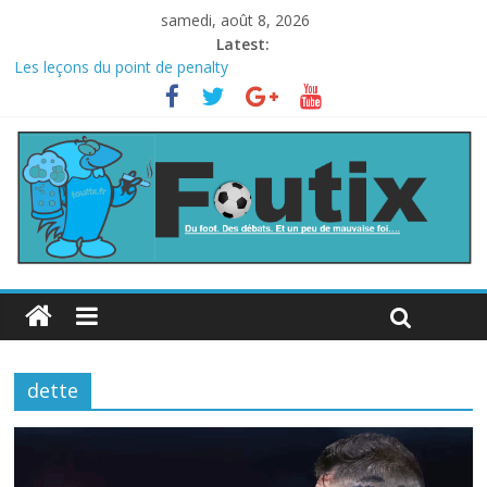
samedi, août 8, 2026
Latest:
Les leçons du point de penalty
Le football italien retombe dans le chaos
La FIFA veut vendre une part de la Coupe du monde à des fonds
privés, la planète football s’insurge
Les curiosités de la Coupe du monde
L’Inde et la Chine, trop mauvais au football ?
dette