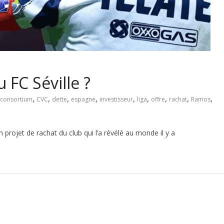
 FC Séville ?
,
,
,
,
,
,
,
,
,
consortium
CVC
dette
espagne
investisseur
liga
offre
rachat
Ramos
 projet de rachat du club qui l’a révélé au monde il y a