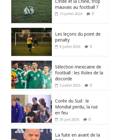
L’Inde et la Chine, trop
mauvais au football ?
0
15 juillet 2026
Les leçons du point de
penalty
0
8 juillet 2026
Sélection mexicaine de
football : les Rolex de la
discorde
0
5 juillet 2026
Corée du Sud : le
Mondial perdu, la rue
en feu
0
30 juin 2026
La fuite en avant de la