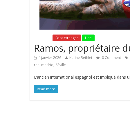
Fil Actu
Foot étranger
Une
Ramos, propriétaire du
4 janvier 2026
Karine Bethlet
0 Comment
,
real madrid
Séville
L’ancien international espagnol est impliqué dans un
Read more