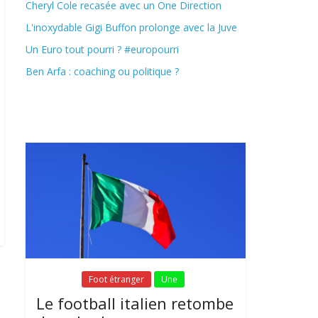
Cheryl Cole recasée avec un One Direction
L'inoxydable Gigi Buffon prolonge avec la Juve
Un Euro tout pourri ? #europourri
Ben Arfa : coaching ou politique ?
Fil Actu
Fil Actu
Foot étranger
Une
Le football italien retombe