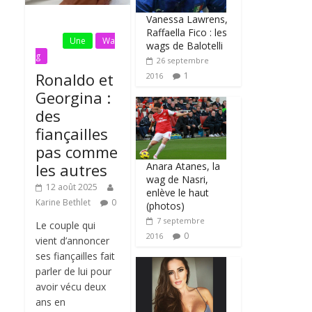
Vanessa Lawrens,
Fil
Raffaella Fico : les
Actu
Une
Wa
wags de Balotelli
g
26 septembre
Ronaldo et
1
2016
Georgina :
des
fiançailles
pas comme
Anara Atanes, la
les autres
wag de Nasri,
12 août 2025
enlève le haut
Karine Bethlet
0
(photos)
7 septembre
Le couple qui
0
2016
vient d’annoncer
ses fiançailles fait
parler de lui pour
avoir vécu deux
ans en