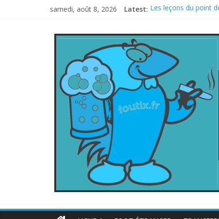
samedi, août 8, 2026
Latest:
Les leçons du point d
Le football italien r
La FIFA veut vendre u
Les curiosités de la
L’Inde et la Chine, tr