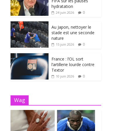
FIFA sur les pauses
hydratation
0
24 juin 2026
Au Japon, nettoyer le
stade est une seconde
nature
0
15 juin 2026
France : l’OL sort
l’artillerie lourde contre
Textor
0
10 juin 2026
Wag