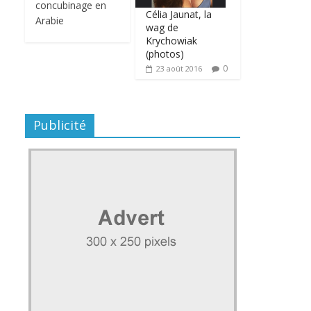
concubinage en
Célia Jaunat, la
Arabie
wag de
Krychowiak
(photos)
0
23 août 2016
Publicité