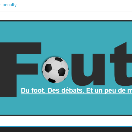
e penalty
etombe dans le chaos
ne part de la Coupe du monde à des fonds privés, la planète football 
 Coupe du monde
op mauvais au football ?