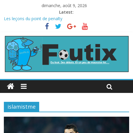
dimanche, août 9, 2026
Latest:
Les leçons du point de penalty
Le football italien retombe dans le chaos
La FIFA veut vendre une part de la Coupe du monde à des fonds
privés, la planète football s’insurge
Les curiosités de la Coupe du monde
L’Inde et la Chine, trop mauvais au football ?
islamistme