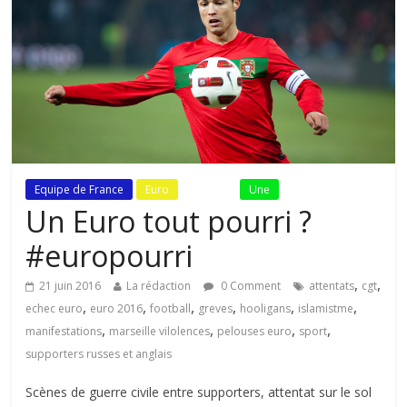
Equipe de France
Euro
Fil Actu
Une
Un Euro tout pourri ?
#europourri
,
,
21 juin 2016
La rédaction
0 Comment
attentats
cgt
,
,
,
,
,
,
echec euro
euro 2016
football
greves
hooligans
islamistme
,
,
,
,
manifestations
marseille vilolences
pelouses euro
sport
supporters russes et anglais
Scènes de guerre civile entre supporters, attentat sur le sol