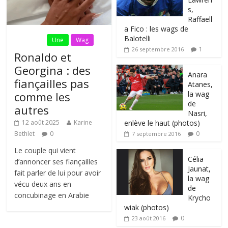
s,
Raffaell
a Fico : les wags de
Balotelli
Fil Actu
Une
Wag
1
26 septembre 2016
Ronaldo et
Georgina : des
Anara
fiançailles pas
Atanes,
la wag
comme les
de
autres
Nasri,
enlève le haut (photos)
12 août 2025
Karine
0
Bethlet
0
7 septembre 2016
Le couple qui vient
Célia
d’annoncer ses fiançailles
Jaunat,
fait parler de lui pour avoir
la wag
vécu deux ans en
de
concubinage en Arabie
Krycho
wiak (photos)
0
23 août 2016