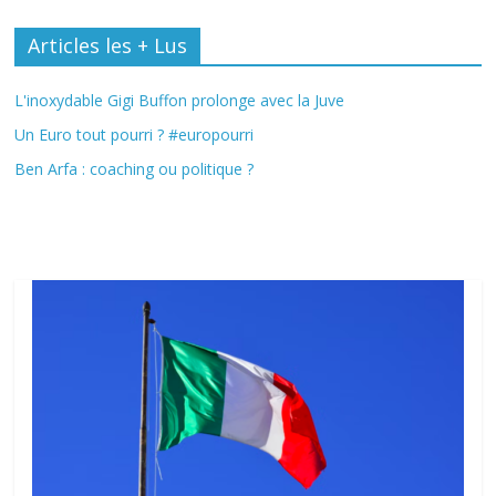
Articles les + Lus
L'inoxydable Gigi Buffon prolonge avec la Juve
Un Euro tout pourri ? #europourri
Ben Arfa : coaching ou politique ?
Fil Actu