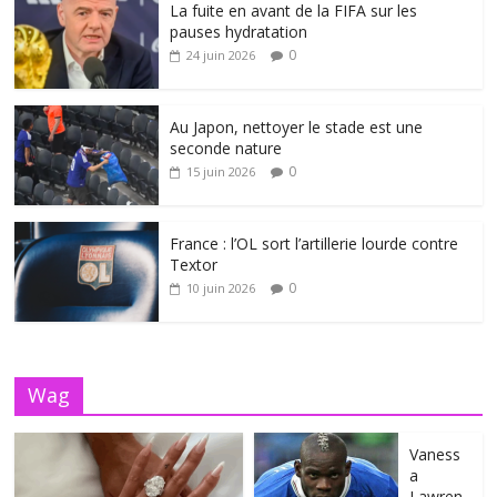
La fuite en avant de la FIFA sur les
pauses hydratation
0
24 juin 2026
Au Japon, nettoyer le stade est une
seconde nature
0
15 juin 2026
France : l’OL sort l’artillerie lourde contre
Textor
0
10 juin 2026
Wag
Vaness
a
Lawren