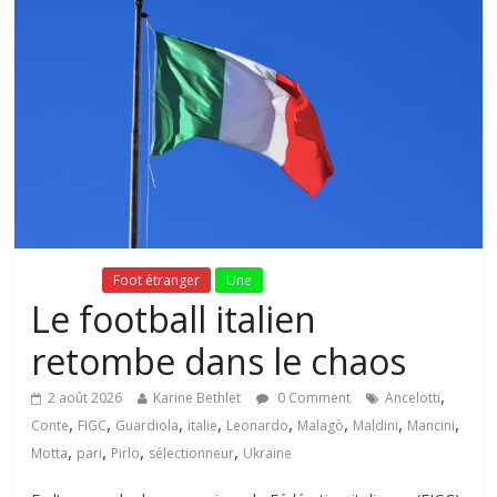
Fil Actu
Foot étranger
Une
Le football italien
retombe dans le chaos
,
2 août 2026
Karine Bethlet
0 Comment
Ancelotti
,
,
,
,
,
,
,
,
Conte
FIGC
Guardiola
italie
Leonardo
Malagò
Maldini
Mancini
,
,
,
,
Motta
pari
Pirlo
sélectionneur
Ukraine