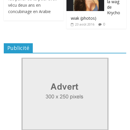
la wag
vécu deux ans en
de
concubinage en Arabie
Krycho
wiak (photos)
0
23 août 2016
Publicité