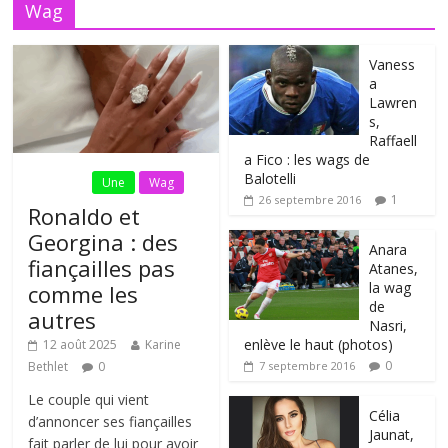
Wag
Vaness
a
Lawren
s,
Raffaell
a Fico : les wags de
Balotelli
Fil Actu
Une
Wag
1
26 septembre 2016
Ronaldo et
Georgina : des
Anara
fiançailles pas
Atanes,
la wag
comme les
de
autres
Nasri,
enlève le haut (photos)
12 août 2025
Karine
0
Bethlet
0
7 septembre 2016
Le couple qui vient
Célia
d’annoncer ses fiançailles
Jaunat,
fait parler de lui pour avoir