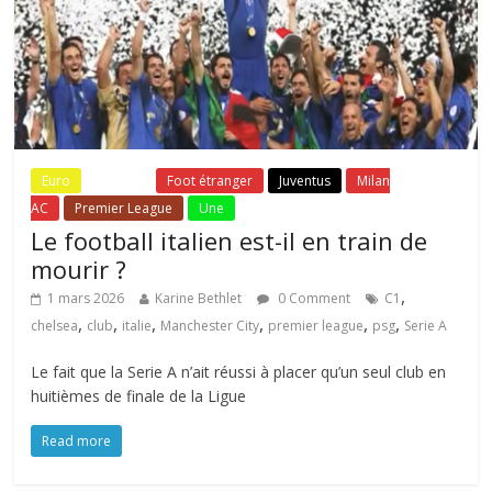
Euro
Fil Actu
Foot étranger
Juventus
Milan
AC
Premier League
Une
Le football italien est-il en train de
mourir ?
,
1 mars 2026
Karine Bethlet
0 Comment
C1
,
,
,
,
,
,
chelsea
club
italie
Manchester City
premier league
psg
Serie A
Le fait que la Serie A n’ait réussi à placer qu’un seul club en
huitièmes de finale de la Ligue
Read more