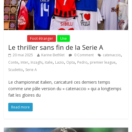
Fil Actu
Foot étranger
Une
Le thriller sans fin de la Serie A
,
20 mai 2025
Karine Bethlet
0 Comment
catenaccio
,
,
,
,
,
,
,
,
Conte
Inter
Inzaghi
italie
Lazio
Opta
Pedro
premier league
,
Scudetto
Serie A
Le championnat italien, caricaturé ces derniers temps
comme une pâle version du « catenaccio » qui a longtemps
fait les gloires du
Read more