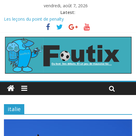
vendredi, août 7, 2026
Latest:
Les leçons du point de penalty
Le football italien retombe dans le chaos
La FIFA veut vendre une part de la Coupe du monde à des fonds
privés, la planète football s’insurge
Les curiosités de la Coupe du monde
L’Inde et la Chine, trop mauvais au football ?
italie