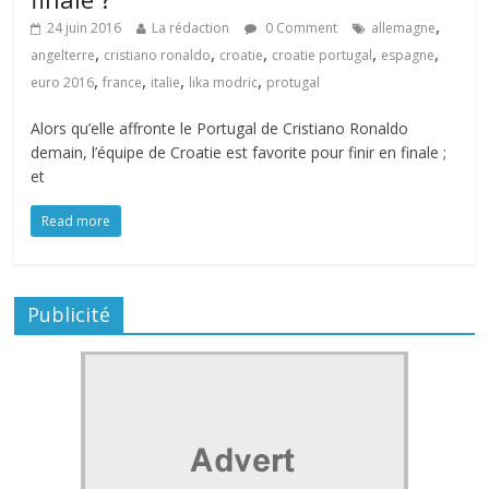
,
24 juin 2016
La rédaction
0 Comment
allemagne
,
,
,
,
,
angelterre
cristiano ronaldo
croatie
croatie portugal
espagne
,
,
,
,
euro 2016
france
italie
lika modric
protugal
Alors qu’elle affronte le Portugal de Cristiano Ronaldo
demain, l’équipe de Croatie est favorite pour finir en finale ;
et
Read more
Publicité