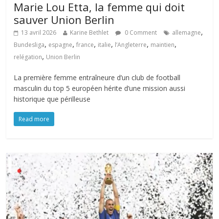
Marie Lou Etta, la femme qui doit
sauver Union Berlin
,
13 avril 2026
Karine Bethlet
0 Comment
allemagne
,
,
,
,
,
,
Bundesliga
espagne
france
italie
l’Angleterre
maintien
,
relégation
Union Berlin
La première femme entraîneure d’un club de football
masculin du top 5 européen hérite d’une mission aussi
historique que périlleuse
Read more