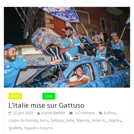
Euro
Fil Actu
Une
L’Italie mise sur Gattuso
,
25 juin 2025
Karine Bethlet
0 Comment
buffon
,
,
,
,
,
,
,
coupe du monde
Euro
Gattuso
italie
Mancini
milan AC
Naples
,
Spalletti
Squadra Azzurra