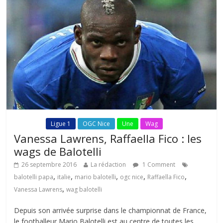
Fil Actu
Ligue 1
OGC Nice
Une
Wag
Vanessa Lawrens, Raffaella Fico : les
wags de Balotelli
26 septembre 2016
La rédaction
1 Comment
,
,
,
,
,
balotelli papa
italie
mario balotelli
ogc nice
Raffaella Fico
,
Vanessa Lawrens
wag balotelli
Depuis son arrivée surprise dans le championnat de France,
le footballeur Mario Balotelli est au centre de toutes les