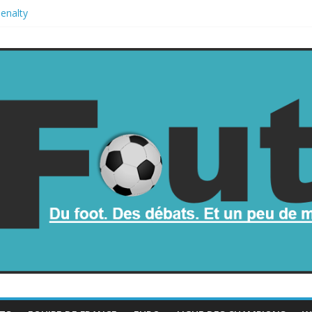
penalty
mbe dans le chaos
part de la Coupe du monde à des fonds privés, la planète football s’
oupe du monde
mauvais au football ?