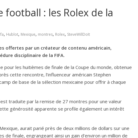
football : les Rolex de la
,
,
,
,
,
ifa
Hublot
Mexique
montres
Rolex
SteveWillDoIt
res offertes par un créateur de contenu américain,
ure disciplinaire de la FIFA.
ique pour les huitièmes de finale de la Coupe du monde, obtenue
après cette rencontre, l’influenceur américain Stephen
 camp de base de la sélection mexicaine pour offrir à chaque
s’est traduite par la remise de 27 montres pour une valeur
 cette générosité apparente se profile également un intérêt
Mexique, aurait parié près de deux millions de dollars sur une
s de finale, engrangeant ainsi un gain d’environ un million de