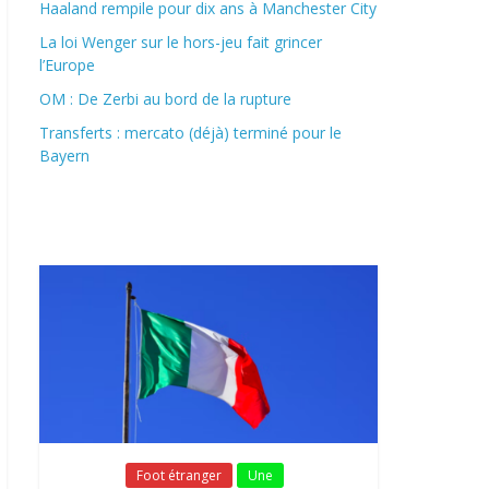
Haaland rempile pour dix ans à Manchester City
La loi Wenger sur le hors-jeu fait grincer
l’Europe
OM : De Zerbi au bord de la rupture
Transferts : mercato (déjà) terminé pour le
Bayern
Fil Actu
Fil Actu
Foot étranger
Une