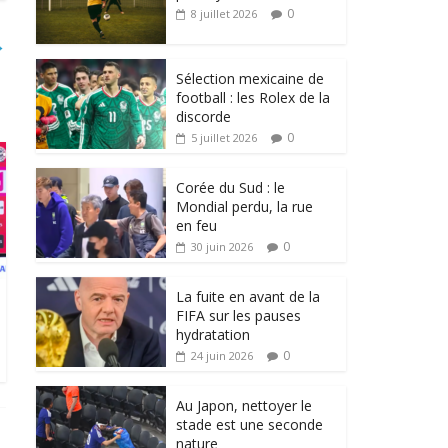
0
8 juillet 2026
→
Sélection mexicaine de
football : les Rolex de la
discorde
0
5 juillet 2026
Corée du Sud : le
Mondial perdu, la rue
en feu
0
30 juin 2026
La fuite en avant de la
FIFA sur les pauses
hydratation
0
24 juin 2026
Au Japon, nettoyer le
stade est une seconde
nature