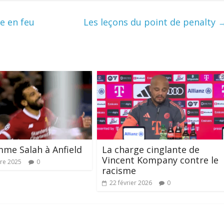
e en feu
Les leçons du point de penalty
mme Salah à Anfield
La charge cinglante de
Vincent Kompany contre le
re 2025
0
racisme
22 février 2026
0