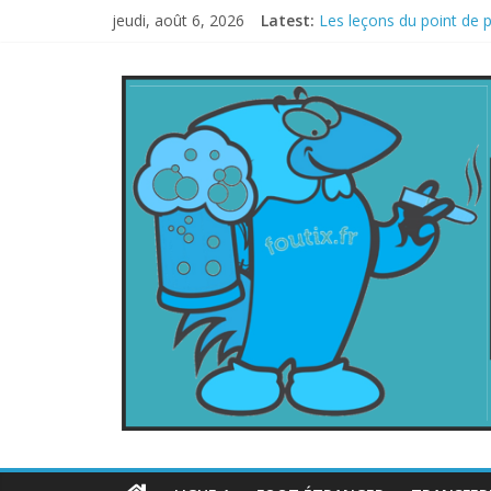
jeudi, août 6, 2026
Latest:
Les leçons du point de 
Le football italien reto
La FIFA veut vendre une 
Les curiosités de la C
L’Inde et la Chine, trop 