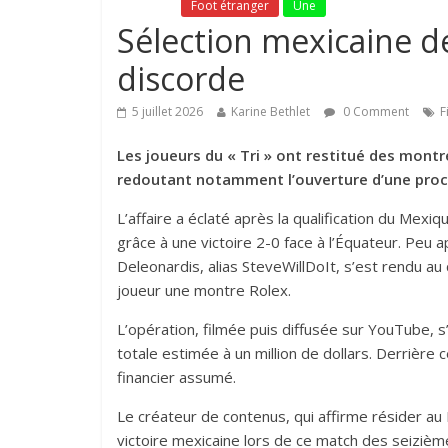
Fil Actu
Foot étranger
Une
Sélection mexicaine de 
discorde
5 juillet 2026
Karine Bethlet
0 Comment
F
Les joueurs du « Tri » ont restitué des mont
redoutant notamment l’ouverture d’une procéd
L’affaire a éclaté après la qualification du Mex
grâce à une victoire 2-0 face à l’Équateur. Peu 
Deleonardis, alias SteveWillDoIt, s’est rendu au
joueur une montre Rolex.
L’opération, filmée puis diffusée sur YouTube, 
totale estimée à un million de dollars. Derrière
financier assumé.
Le créateur de contenus, qui affirme résider au 
victoire mexicaine lors de ce match des seizième