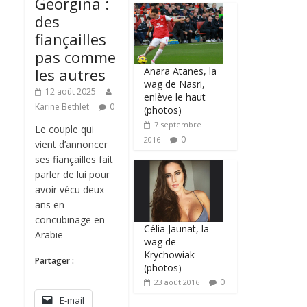
Georgina :
des
fiançailles
pas comme
Anara Atanes, la
les autres
wag de Nasri,
12 août 2025
enlève le haut
Karine Bethlet
0
(photos)
7 septembre
Le couple qui
0
2016
vient d’annoncer
ses fiançailles fait
parler de lui pour
avoir vécu deux
ans en
concubinage en
Célia Jaunat, la
Arabie
wag de
Krychowiak
Partager :
(photos)
0
23 août 2016
E-mail