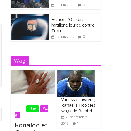
0
15 juin 2026
France : l’OL sort
l’artillerie lourde contre
Textor
0
10 juin 2026
Wag
Vanessa Lawrens,
Fil
Raffaella Fico : les
Actu
Une
Wa
wags de Balotelli
g
26 septembre
Ronaldo et
1
2016