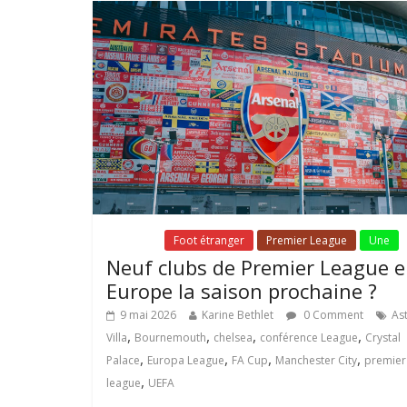
Fil Actu
Foot étranger
Premier League
Une
Neuf clubs de Premier League 
Europe la saison prochaine ?
9 mai 2026
Karine Bethlet
0 Comment
As
,
,
,
,
Villa
Bournemouth
chelsea
conférence League
Crystal
,
,
,
,
Palace
Europa League
FA Cup
Manchester City
premier
,
league
UEFA