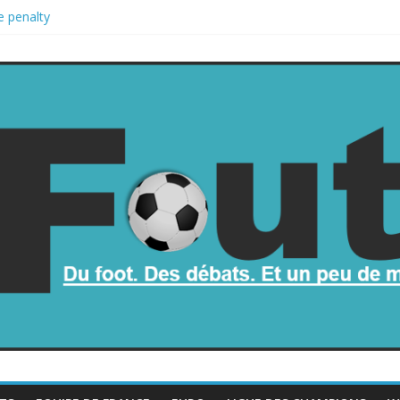
e penalty
etombe dans le chaos
ne part de la Coupe du monde à des fonds privés, la planète football 
 Coupe du monde
op mauvais au football ?