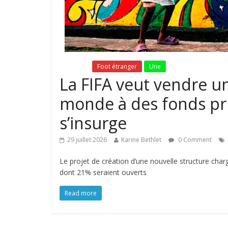
Fil Actu
Foot étranger
Une
La FIFA veut vendre u
monde à des fonds priv
s’insurge
29 juillet 2026
Karine Bethlet
0 Comment
Le projet de création d’une nouvelle structure ch
dont 21% seraient ouverts
Read more