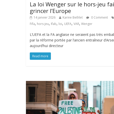
La loi Wenger sur le hors-jeu fai
grincer l’Europe
14 janvier 2026
Karine Bethlet
0 Comment
,
,
,
,
,
,
Fifa
hors-jeu
Ifab
loi
UEFA
VAR
Wenger
L’UEFA et la FA anglaise ne seraient pas très emba
par la réforme portée par l’ancien entraîneur d’Arse
aujourd’hui directeur
Read more