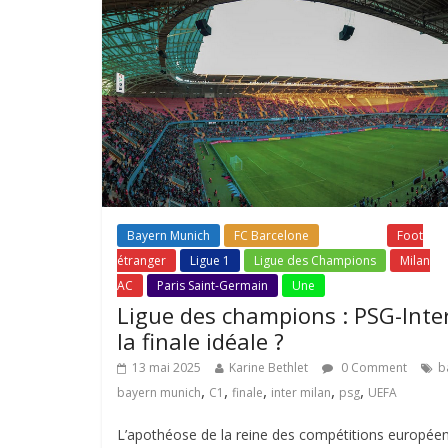
Bayern Munich
FC Barcelone
Fil Actu
Foot
étranger
Ligue 1
Ligue des Champions
Milan
AC
Paris Saint-Germain
Une
Ligue des champions : PSG-Inter
la finale idéale ?
13 mai 2025
Karine Bethlet
0 Comment
b
,
,
,
,
,
bayern munich
C1
finale
inter milan
psg
UEFA
L’apothéose de la reine des compétitions europée