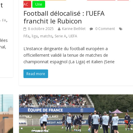
t
AC
Une
Football délocalisé : l’UEFA
franchit le Rubicon
,
FA
8 octobre 2025
Karine Bethlet
0 Comment
,
,
,
,
Fifa
liga
matchs
Serie A
UEFA
llées
nal,
L’instance dirigeante du football européen a
officiellement validé la tenue de matches de
championnat espagnol (La Liga) et italien (Serie
Read more