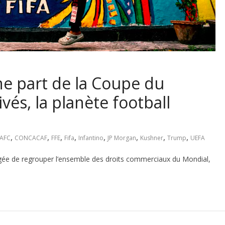
ne part de la Coupe du
és, la planète football
,
,
,
,
,
,
,
,
AFC
CONCACAF
FFE
Fifa
Infantino
JP Morgan
Kushner
Trump
UEFA
argée de regrouper l’ensemble des droits commerciaux du Mondial,