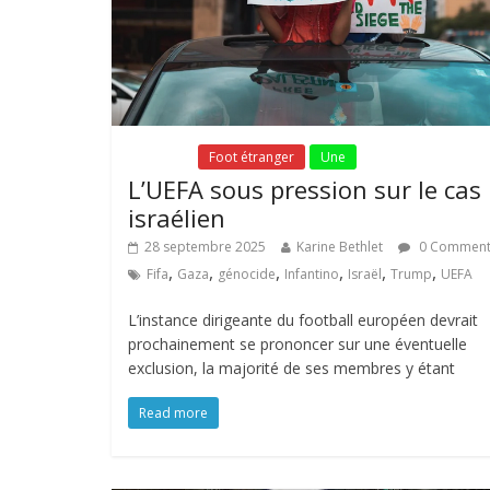
Fil Actu
Foot étranger
Une
L’UEFA sous pression sur le cas
israélien
28 septembre 2025
Karine Bethlet
0 Commen
,
,
,
,
,
,
Fifa
Gaza
génocide
Infantino
Israël
Trump
UEFA
L’instance dirigeante du football européen devrait
prochainement se prononcer sur une éventuelle
exclusion, la majorité de ses membres y étant
Read more