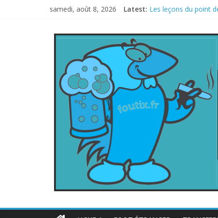
samedi, août 8, 2026
Latest:
Les leçons du point d
Le football italien r
La FIFA veut vendre u
Les curiosités de la
L’Inde et la Chine, tr