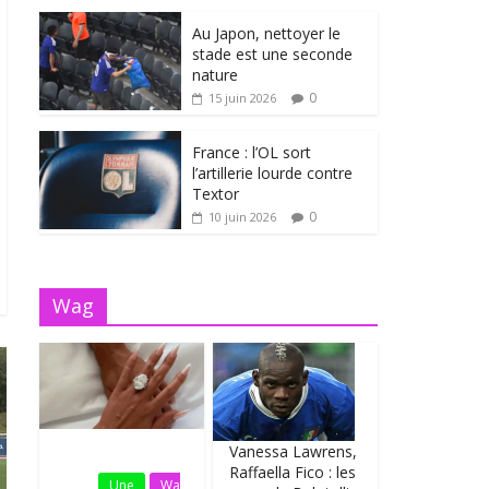
Au Japon, nettoyer le
stade est une seconde
nature
0
15 juin 2026
France : l’OL sort
l’artillerie lourde contre
Textor
0
10 juin 2026
Wag
Vanessa Lawrens,
Fil
Raffaella Fico : les
Actu
Une
Wa