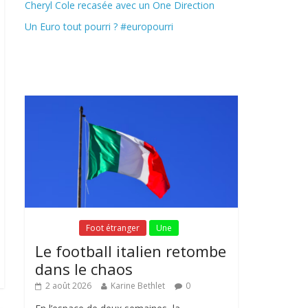
Cheryl Cole recasée avec un One Direction
Un Euro tout pourri ? #europourri
Fil Actu
Fil Actu
Foot étranger
Une
Le football italien retombe
dans le chaos
2 août 2026
Karine Bethlet
0