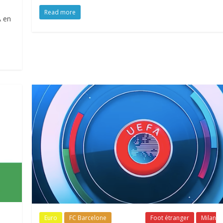
Read more
A en
Euro
FC Barcelone
Fil Actu
Foot étranger
Milan