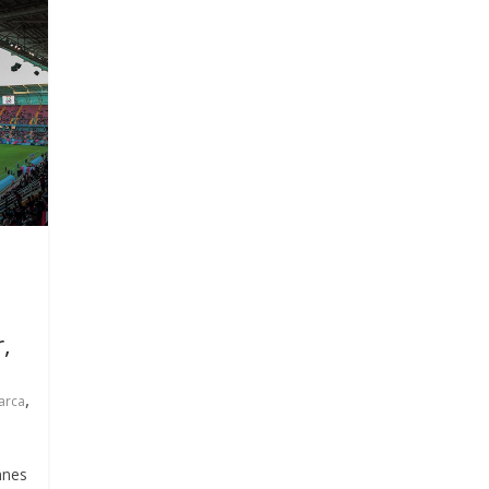
,
,
arca
nnes