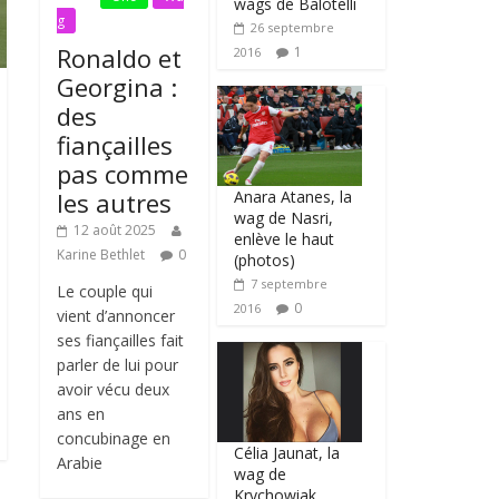
wags de Balotelli
g
26 septembre
Ronaldo et
1
2016
Georgina :
des
fiançailles
pas comme
Anara Atanes, la
les autres
wag de Nasri,
12 août 2025
enlève le haut
Karine Bethlet
0
(photos)
7 septembre
Le couple qui
0
2016
vient d’annoncer
ses fiançailles fait
parler de lui pour
avoir vécu deux
ans en
concubinage en
Célia Jaunat, la
Arabie
wag de
Krychowiak