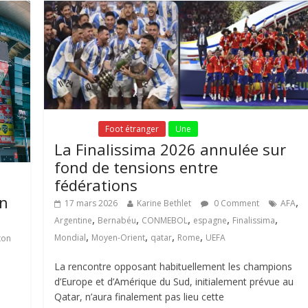
Fil Actu
Foot étranger
Une
La Finalissima 2026 annulée sur
fond de tensions entre
fédérations
en
,
17 mars 2026
Karine Bethlet
0 Comment
AFA
,
,
,
,
,
Argentine
Bernabéu
CONMEBOL
espagne
Finalissima
,
,
,
,
Mondial
Moyen-Orient
qatar
Rome
UEFA
ton
La rencontre opposant habituellement les champions
d’Europe et d’Amérique du Sud, initialement prévue au
Qatar, n’aura finalement pas lieu cette