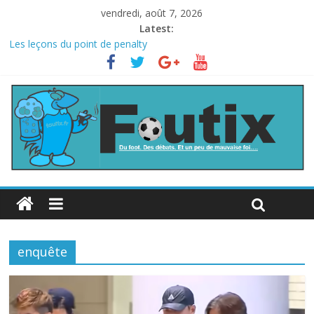
vendredi, août 7, 2026
Latest:
Les leçons du point de penalty
Le football italien retombe dans le chaos
La FIFA veut vendre une part de la Coupe du monde à des fonds
privés, la planète football s’insurge
Les curiosités de la Coupe du monde
L’Inde et la Chine, trop mauvais au football ?
enquête