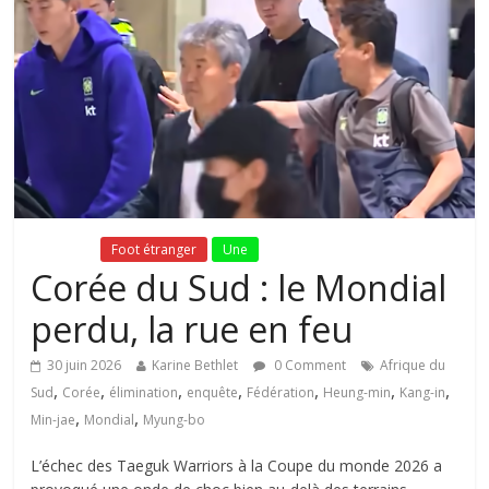
Fil Actu
Foot étranger
Une
Corée du Sud : le Mondial
perdu, la rue en feu
30 juin 2026
Karine Bethlet
0 Comment
Afrique du
,
,
,
,
,
,
,
Sud
Corée
élimination
enquête
Fédération
Heung-min
Kang-in
,
,
Min-jae
Mondial
Myung-bo
L’échec des Taeguk Warriors à la Coupe du monde 2026 a