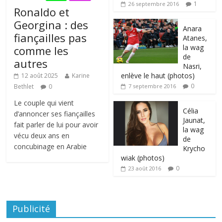
1
26 septembre 2016
Ronaldo et
Georgina : des
Anara
fiançailles pas
Atanes,
la wag
comme les
de
autres
Nasri,
enlève le haut (photos)
12 août 2025
Karine
0
Bethlet
0
7 septembre 2016
Le couple qui vient
Célia
d’annoncer ses fiançailles
Jaunat,
fait parler de lui pour avoir
la wag
vécu deux ans en
de
concubinage en Arabie
Krycho
wiak (photos)
0
23 août 2016
Publicité