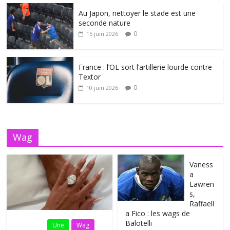
Au Japon, nettoyer le stade est une
seconde nature
0
15 juin 2026
France : l’OL sort l’artillerie lourde contre
Textor
0
10 juin 2026
Wag
Vaness
a
Lawren
s,
Raffaell
a Fico : les wags de
Balotelli
Fil Actu
Une
Wag