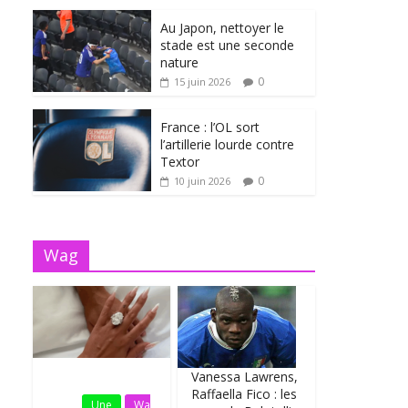
Au Japon, nettoyer le
stade est une seconde
nature
0
15 juin 2026
France : l’OL sort
l’artillerie lourde contre
Textor
0
10 juin 2026
Wag
Vanessa Lawrens,
Fil
Raffaella Fico : les
Actu
Une
Wa