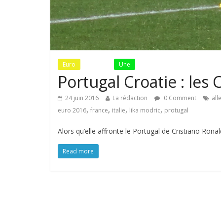
Euro
Fil Actu
Une
Portugal Croatie : les 
24 juin 2016
La rédaction
0 Comment
al
,
,
,
,
euro 2016
france
italie
lika modric
protugal
Alors qu’elle affronte le Portugal de Cristiano Ronal
Read more