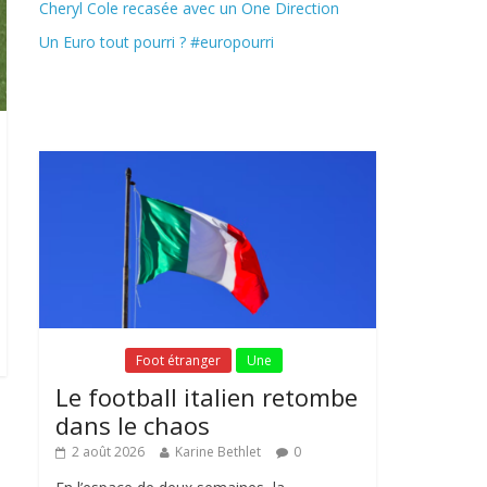
Cheryl Cole recasée avec un One Direction
Un Euro tout pourri ? #europourri
Fil Actu
Fil Actu
Foot étranger
Une
Le football italien retombe
dans le chaos
2 août 2026
Karine Bethlet
0