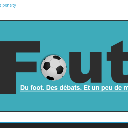
e penalty
etombe dans le chaos
ne part de la Coupe du monde à des fonds privés, la planète football 
 Coupe du monde
op mauvais au football ?