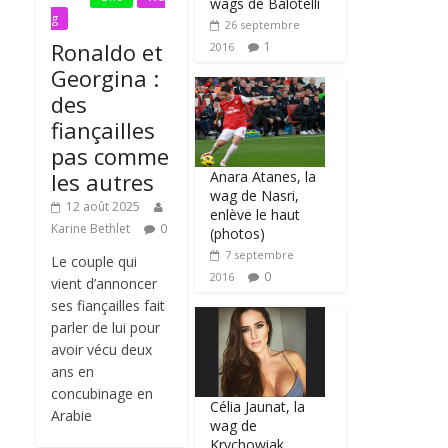
wags de Balotelli
g
26 septembre
Ronaldo et
1
2016
Georgina :
des
fiançailles
pas comme
Anara Atanes, la
les autres
wag de Nasri,
12 août 2025
enlève le haut
Karine Bethlet
0
(photos)
7 septembre
Le couple qui
0
2016
vient d’annoncer
ses fiançailles fait
parler de lui pour
avoir vécu deux
ans en
concubinage en
Célia Jaunat, la
Arabie
wag de
Krychowiak