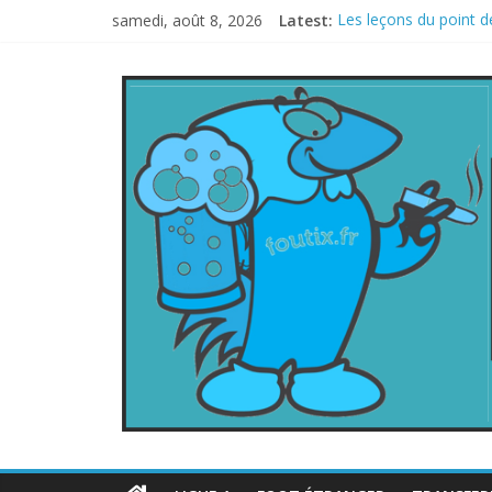
samedi, août 8, 2026
Latest:
Les leçons du point d
Le football italien r
La FIFA veut vendre u
Les curiosités de la
L’Inde et la Chine, tr