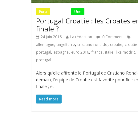
Euro
Fil Actu
Une
Portugal Croatie : les Croates e
finale ?
24 juin 2016
La rédaction
0 Comment
,
,
,
,
allemagne
angelterre
cristiano ronaldo
croatie
croatie
,
,
,
,
,
,
portugal
espagne
euro 2016
france
italie
lika modric
protugal
Alors qu’elle affronte le Portugal de Cristiano Rona
demain, l’équipe de Croatie est favorite pour finir e
finale ; et
Read more