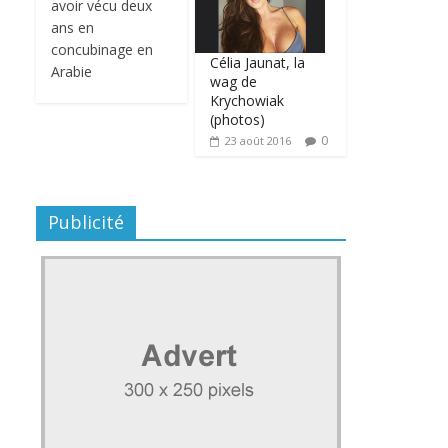
avoir vécu deux
ans en
concubinage en
Célia Jaunat, la
Arabie
wag de
Krychowiak
(photos)
0
23 août 2016
Publicité