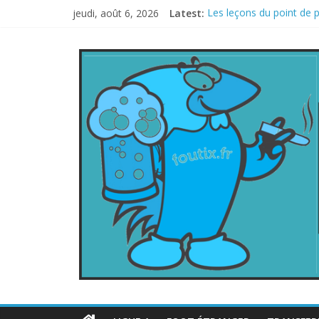
jeudi, août 6, 2026
Latest:
Les leçons du point de 
Le football italien reto
La FIFA veut vendre une 
Les curiosités de la C
L’Inde et la Chine, trop 