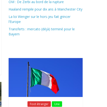
OM : De Zerbi au bord de la rupture
Haaland rempile pour dix ans à Manchester City
La loi Wenger sur le hors-jeu fait grincer
l’Europe
Transferts : mercato (déjà) terminé pour le
Bayern
Fil Actu
Fil Actu
Foot étranger
Une