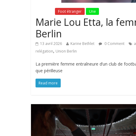
Fil Actu
Foot étranger
Une
Marie Lou Etta, la fe
Berlin
13 avril 2026
Karine Bethlet
0 Comment
a
,
relégation
Union Berlin
La première femme entraîneure d’un club de footbal
que périlleuse
Read more