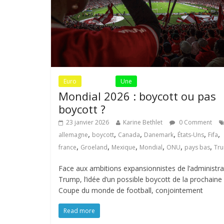
Euro
Fil Actu
Une
Mondial 2026 : boycott ou pas
boycott ?
23 janvier 2026
Karine Bethlet
0 Comment
,
,
,
,
,
,
allemagne
boycott
Canada
Danemark
États-Uns
Fifa
,
,
,
,
,
,
france
Groeland
Mexique
Mondial
ONU
pays bas
Tr
Face aux ambitions expansionnistes de l’administra
Trump, l’idée d’un possible boycott de la prochaine
Coupe du monde de football, conjointement
Read more