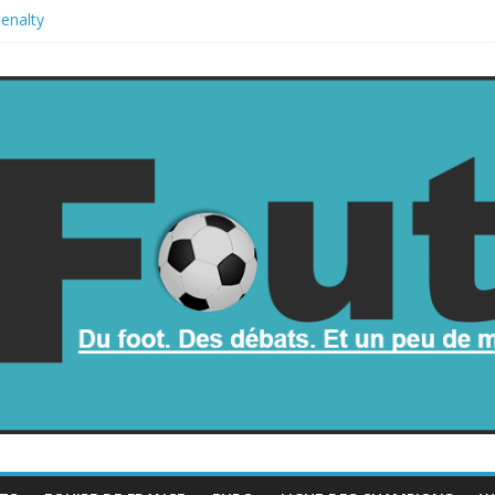
penalty
mbe dans le chaos
part de la Coupe du monde à des fonds privés, la planète football s’
oupe du monde
mauvais au football ?