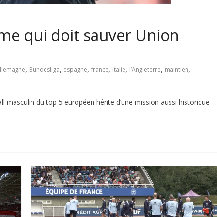
mme qui doit sauver Union
,
,
,
,
,
,
,
llemagne
Bundesliga
espagne
france
italie
l’Angleterre
maintien
l masculin du top 5 européen hérite d’une mission aussi historique