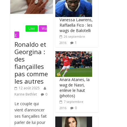
Vanessa Lawrens,
Fil
Raffaella Fico : les
Actu
Une
Wa
wags de Balotelli
g
26 septembre
Ronaldo et
1
2016
Georgina :
des
fiançailles
pas comme
Anara Atanes, la
les autres
wag de Nasri,
12 août 2025
enlève le haut
Karine Bethlet
0
(photos)
7 septembre
Le couple qui
0
2016
vient d’annoncer
ses fiançailles fait
parler de lui pour