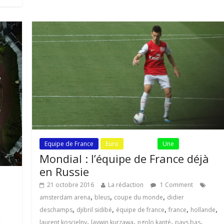
Equipe de France
Euro
Fil Actu
Une
Mondial : l’équipe de France déjà
en Russie
21 octobre 2016
La rédaction
1 Comment
,
,
,
amsterdam arena
bleus
coupe du monde
didier
,
,
,
,
,
deschamps
djibril sidibé
équipe de france
france
hollande
,
,
,
,
laurent koscielny
laywin kurzawa
ngolo kanté
pays bas