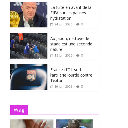
La fuite en avant de la
FIFA sur les pauses
hydratation
0
24 juin 2026
Au Japon, nettoyer le
stade est une seconde
nature
0
15 juin 2026
France : l’OL sort
l’artillerie lourde contre
Textor
0
10 juin 2026
Wag