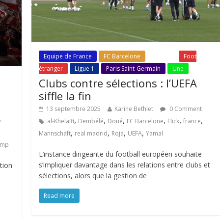
Equipe de France
FC Barcelone
Fil Actu
Foot
étranger
Ligue 1
Paris Saint-Germain
Une
Clubs contre sélections : l’UEFA
siffle la fin
13 septembre 2025
Karine Bethlet
0 Comment
,
,
,
,
,
,
al-Khelaïfi
Dembélé
Doué
FC Barcelone
Flick
france
,
,
,
,
Mannschaft
real madrid
Roja
UEFA
Yamal
ump
L’instance dirigeante du football européen souhaite
s’impliquer davantage dans les relations entre clubs et
tion
sélections, alors que la gestion de
Read more