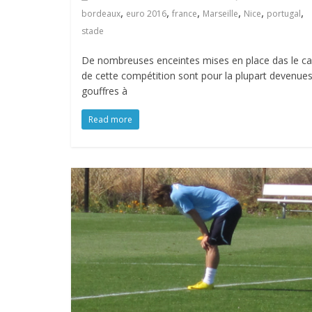
,
,
,
,
,
,
bordeaux
euro 2016
france
Marseille
Nice
portugal
stade
De nombreuses enceintes mises en place das le c
de cette compétition sont pour la plupart devenue
gouffres à
Read more