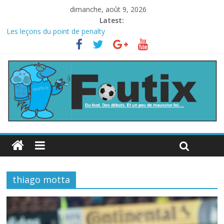
dimanche, août 9, 2026
Latest:
Les leçons du point de penalty
Le football italien retombe dans le chaos
La FIFA veut vendre une part de la Coupe du monde à des fonds
privés, la planète football s’insurge
Les curiosités de la Coupe du monde
L’Inde et la Chine, trop mauvais au football ?
thiago motta