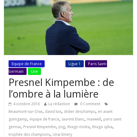
Equipe de France
Fil Actu
Ligue 1
Paris Saint-
Germain
Une
Presnel Kimpembe : de
l’ombre à la lumière
4 octobre 2016
La rédaction
0 Comment
,
,
,
Beaumont-sur-Oise
david luis
didier deschamps
en avant
,
,
,
,
guimgamp
équipe de france
laurent blanc
maxwell
paris saint
,
,
,
,
,
germai
Presnel Kimpembe
psg
thiago motta
thiago sylva
,
trophée des champions
Unai Emery