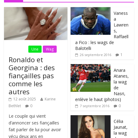
Vaness
a
Lawren
s,
Raffaell
a Fico : les wags de
Balotelli
Fil Actu
Une
Wag
1
26 septembre 2016
Ronaldo et
Georgina : des
Anara
fiançailles pas
Atanes,
la wag
comme les
de
autres
Nasri,
enlève le haut (photos)
12 août 2025
Karine
0
Bethlet
0
7 septembre 2016
Le couple qui vient
Célia
d’annoncer ses fiançailles
Jaunat,
fait parler de lui pour avoir
la wag
vécu deux ans en