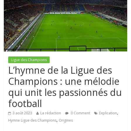
Ligue des Champions
L’hymne de la Ligue des
Champions : une mélodie
qui unit les passionnés du
football
,
3 août 2023
La rédaction
0 Comment
Explication
,
Hymne Ligue des Champions
Origines