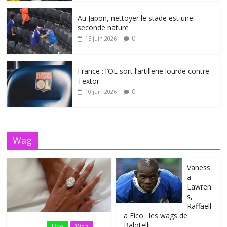
Au Japon, nettoyer le stade est une
seconde nature
0
15 juin 2026
France : l’OL sort l’artillerie lourde contre
Textor
0
10 juin 2026
Wag
Vaness
a
Lawren
s,
Raffaell
a Fico : les wags de
Balotelli
Fil Actu
Une
Wag