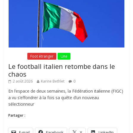
Fil Actu
Foot étranger
Une
Le football italien retombe dans le
chaos
2 août 2026
Karine Bethlet
0
En l’espace de deux semaines, la Fédération italienne (FIGC)
a vu s’effondrer à la fois sa quête d’un nouveau
sélectionneur
Partager :
E-mail
Facebook
X
LinkedIn