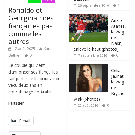
1
26 septembre 2016
Ronaldo et
Georgina : des
Anara
fiançailles pas
Atanes,
la wag
comme les
de
autres
Nasri,
enlève le haut (photos)
12 août 2025
Karine
0
Bethlet
0
7 septembre 2016
Le couple qui vient
Célia
d’annoncer ses fiançailles
Jaunat,
fait parler de lui pour avoir
la wag
vécu deux ans en
de
concubinage en Arabie
Krycho
wiak (photos)
Partager :
0
23 août 2016
E-mail