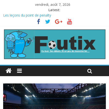
vendredi, août 7, 2026
Latest:
Les leçons du point de penalty
Le football italien retombe dans le chaos
La FIFA veut vendre une part de la Coupe du monde à des fonds
privés, la planète football s’insurge
Les curiosités de la Coupe du monde
L’Inde et la Chine, trop mauvais au football ?