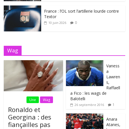
France : l’OL sort l’artillerie lourde contre
Textor
0
10 juin 2026
Wag
Vaness
a
Lawren
s,
Raffaell
a Fico : les wags de
Balotelli
Fil Actu
Une
Wag
1
26 septembre 2016
Ronaldo et
Georgina : des
Anara
fiançailles pas
Atanes,