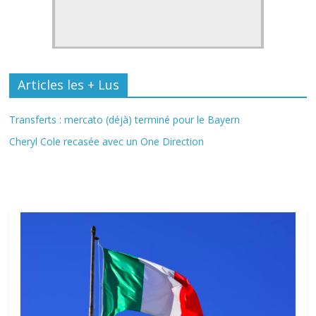
Articles les + Lus
Transferts : mercato (déjà) terminé pour le Bayern
Cheryl Cole recasée avec un One Direction
Fil Actu