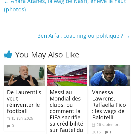
←
Anara Atanes, la wag de Nasri, enlève le haut
(photos)
Ben Arfa : coaching ou politique ?
→
You May Also Like
De Laurentiis
Messi au
Vanessa
veut
Mondial des
Lawrens,
réinventer le
clubs, ou
Raffaella Fico
football
comment la
: les wags de
FIFA sacrifie
Balotelli
15 avril 2026
sa crédibilité
26 septembre
0
sur l’autel du
2016
1