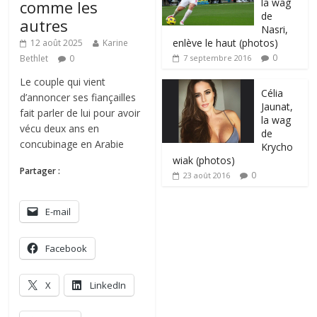
la wag
comme les
de
autres
Nasri,
enlève le haut (photos)
12 août 2025
Karine
0
Bethlet
0
7 septembre 2016
Le couple qui vient
Célia
d’annoncer ses fiançailles
Jaunat,
fait parler de lui pour avoir
la wag
vécu deux ans en
de
concubinage en Arabie
Krycho
wiak (photos)
Partager :
0
23 août 2016
E-mail
Facebook
X
LinkedIn