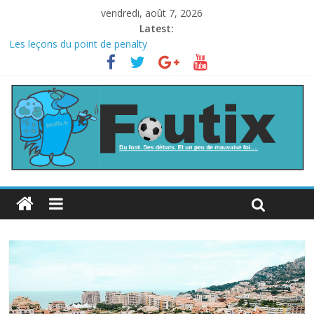
vendredi, août 7, 2026
Latest:
Les leçons du point de penalty
Le football italien retombe dans le chaos
La FIFA veut vendre une part de la Coupe du monde à des fonds
privés, la planète football s’insurge
Les curiosités de la Coupe du monde
L’Inde et la Chine, trop mauvais au football ?