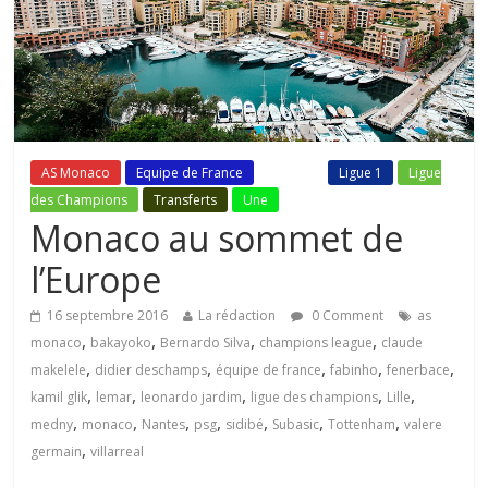
AS Monaco
Equipe de France
Fil Actu
Ligue 1
Ligue
des Champions
Transferts
Une
Monaco au sommet de
l’Europe
16 septembre 2016
La rédaction
0 Comment
as
,
,
,
,
monaco
bakayoko
Bernardo Silva
champions league
claude
,
,
,
,
,
makelele
didier deschamps
équipe de france
fabinho
fenerbace
,
,
,
,
,
kamil glik
lemar
leonardo jardim
ligue des champions
Lille
,
,
,
,
,
,
,
medny
monaco
Nantes
psg
sidibé
Subasic
Tottenham
valere
,
germain
villarreal