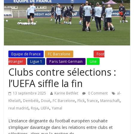
Equipe de France
FC Barcelone
Fil Actu
Foot
étranger
Ligue 1
Paris Saint-Germain
Une
Clubs contre sélections :
l’UEFA siffle la fin
13 septembre 2025
Karine Bethlet
0 Comment
al-
,
,
,
,
,
,
,
Khelaïfi
Dembélé
Doué
FC Barcelone
Flick
france
Mannschaft
,
,
,
real madrid
Roja
UEFA
Yamal
L’instance dirigeante du football européen souhaite
s’impliquer davantage dans les relations entre clubs et
sélections, alors que la gestion de