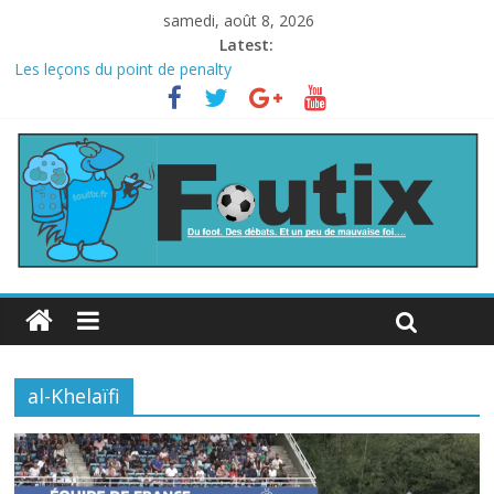
samedi, août 8, 2026
Latest:
Les leçons du point de penalty
Le football italien retombe dans le chaos
La FIFA veut vendre une part de la Coupe du monde à des fonds
privés, la planète football s’insurge
Les curiosités de la Coupe du monde
L’Inde et la Chine, trop mauvais au football ?
al-Khelaïfi