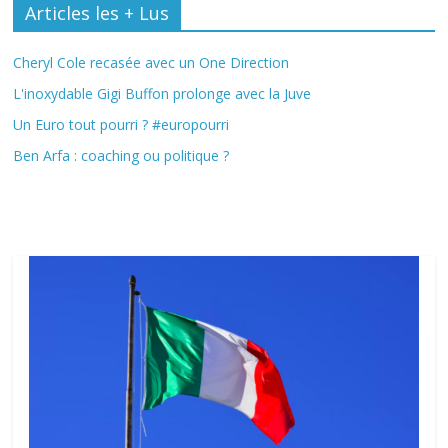
Articles les + Lus
Cheryl Cole recasée avec un One Direction
L'inoxydable Gigi Buffon prolonge avec la Juve
Un Euro tout pourri ? #europourri
Ben Arfa : coaching ou politique ?
Fil Actu