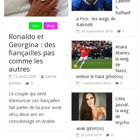
Lawren
s,
Raffaell
a Fico : les wags de
Balotelli
Fil Actu
Une
Wag
1
26 septembre 2016
Ronaldo et
Georgina : des
Anara
fiançailles pas
Atanes,
la wag
comme les
de
autres
Nasri,
enlève le haut (photos)
12 août 2025
Karine
0
Bethlet
0
7 septembre 2016
Le couple qui vient
Célia
d’annoncer ses fiançailles
Jaunat,
fait parler de lui pour avoir
la wag
vécu deux ans en
de
concubinage en Arabie
Krycho
wiak (photos)
0
23 août 2016