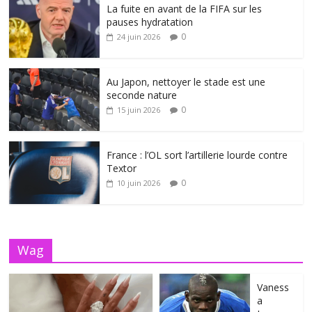
La fuite en avant de la FIFA sur les
pauses hydratation
0
24 juin 2026
Au Japon, nettoyer le stade est une
seconde nature
0
15 juin 2026
France : l’OL sort l’artillerie lourde contre
Textor
0
10 juin 2026
Wag
Vaness
a