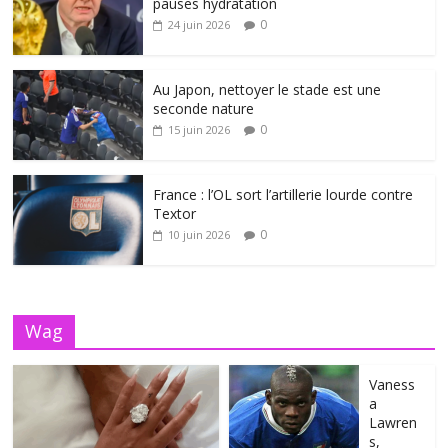
pauses hydratation
0
24 juin 2026
Au Japon, nettoyer le stade est une
seconde nature
0
15 juin 2026
France : l’OL sort l’artillerie lourde contre
Textor
0
10 juin 2026
Wag
Vaness
a
Lawren
s,