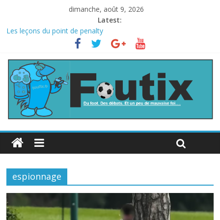
dimanche, août 9, 2026
Latest:
Les leçons du point de penalty
Le football italien retombe dans le chaos
La FIFA veut vendre une part de la Coupe du monde à des fonds
privés, la planète football s’insurge
Les curiosités de la Coupe du monde
L’Inde et la Chine, trop mauvais au football ?
espionnage