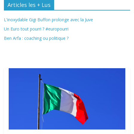
Articles les + Lus
L'inoxydable Gigi Buffon prolonge avec la Juve
Un Euro tout pourri ? #europourri
Ben Arfa : coaching ou politique ?
Fil Actu