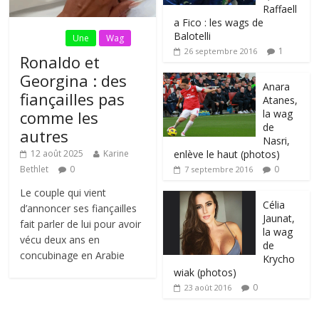
Raffaell
a Fico : les wags de
Balotelli
Fil Actu
Une
Wag
1
26 septembre 2016
Ronaldo et
Georgina : des
Anara
fiançailles pas
Atanes,
la wag
comme les
de
autres
Nasri,
enlève le haut (photos)
12 août 2025
Karine
0
Bethlet
0
7 septembre 2016
Le couple qui vient
Célia
d’annoncer ses fiançailles
Jaunat,
fait parler de lui pour avoir
la wag
vécu deux ans en
de
concubinage en Arabie
Krycho
wiak (photos)
0
23 août 2016