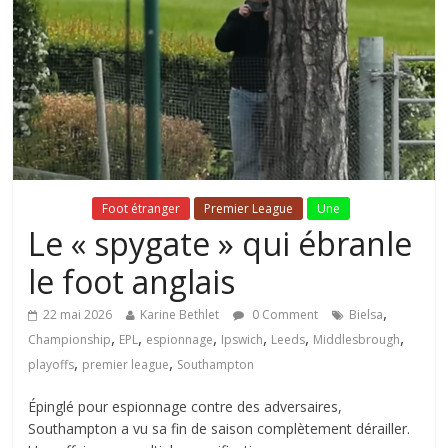
Fil Actu
Foot étranger
Premier League
Une
Le « spygate » qui ébranle
le foot anglais
,
22 mai 2026
Karine Bethlet
0 Comment
Bielsa
,
,
,
,
,
,
Championship
EPL
espionnage
Ipswich
Leeds
Middlesbrough
,
,
playoffs
premier league
Southampton
Épinglé pour espionnage contre des adversaires,
Southampton a vu sa fin de saison complètement dérailler.