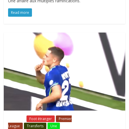
Une affaire aux multiples ramifications.
Read more
Fil Actu
Foot étranger
Premier
League
Transferts
Une