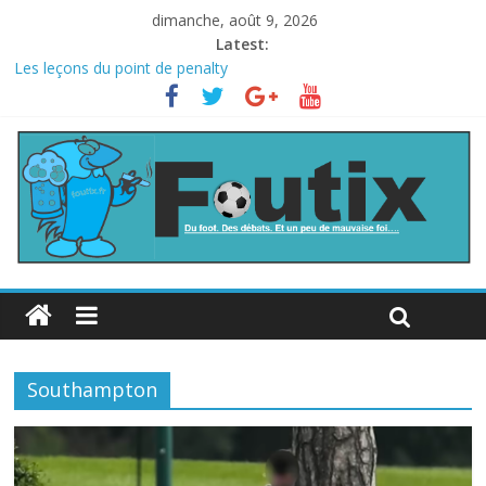
dimanche, août 9, 2026
Latest:
Les leçons du point de penalty
Le football italien retombe dans le chaos
La FIFA veut vendre une part de la Coupe du monde à des fonds
privés, la planète football s’insurge
Les curiosités de la Coupe du monde
L’Inde et la Chine, trop mauvais au football ?
Southampton