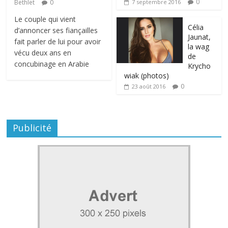
0
Bethlet
0
7 septembre 2016
Le couple qui vient
Célia
d’annoncer ses fiançailles
Jaunat,
fait parler de lui pour avoir
la wag
vécu deux ans en
de
concubinage en Arabie
Krycho
wiak (photos)
0
23 août 2016
Publicité