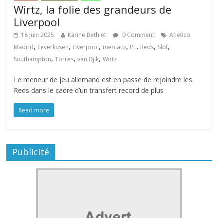
Wirtz, la folie des grandeurs de
Liverpool
18 juin 2025
Karine Bethlet
0 Comment
Atletico
,
,
,
,
,
,
,
Madrid
Leverkusen
Liverpool
mercato
PL
Reds
Slot
,
,
,
Southampton
Torres
van Djik
Wirtz
Le meneur de jeu allemand est en passe de rejoindre les
Reds dans le cadre d’un transfert record de plus
Read more
Publicité