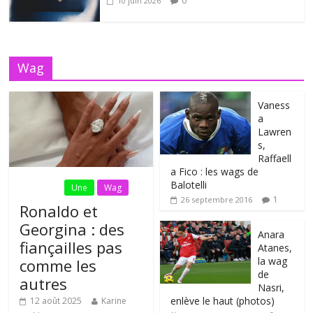
0
10 juin 2026
Wag
Vaness
a
Lawren
s,
Raffaell
a Fico : les wags de
Balotelli
Fil Actu
Une
Wag
1
26 septembre 2016
Ronaldo et
Georgina : des
Anara
fiançailles pas
Atanes,
la wag
comme les
de
autres
Nasri,
enlève le haut (photos)
12 août 2025
Karine