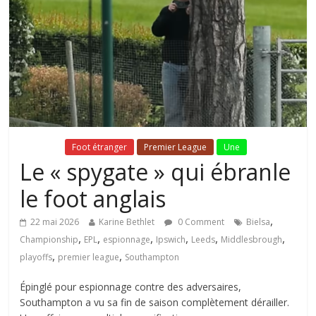
Fil Actu
Foot étranger
Premier League
Une
Le « spygate » qui ébranle
le foot anglais
,
22 mai 2026
Karine Bethlet
0 Comment
Bielsa
,
,
,
,
,
,
Championship
EPL
espionnage
Ipswich
Leeds
Middlesbrough
,
,
playoffs
premier league
Southampton
Épinglé pour espionnage contre des adversaires,
Southampton a vu sa fin de saison complètement dérailler.