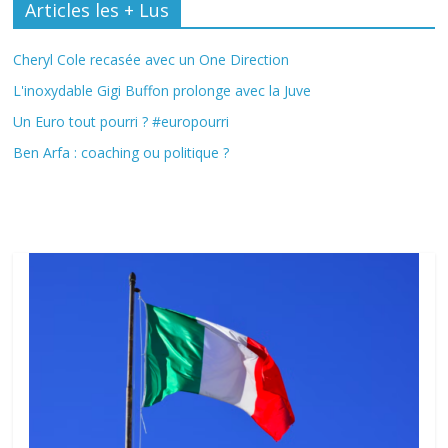
Articles les + Lus
Cheryl Cole recasée avec un One Direction
L'inoxydable Gigi Buffon prolonge avec la Juve
Un Euro tout pourri ? #europourri
Ben Arfa : coaching ou politique ?
Fil Actu