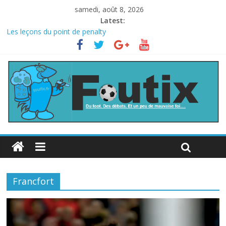
samedi, août 8, 2026
Latest:
Les leçons du point de penalty
Le football italien retombe dans le chaos
La FIFA veut vendre une part de la Coupe du monde à des fonds
privés, la planète football s’insurge
Les curiosités de la Coupe du monde
L’Inde et la Chine, trop mauvais au football ?
Francfort