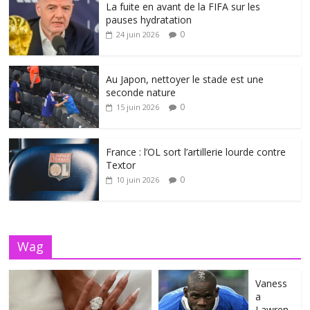
La fuite en avant de la FIFA sur les
pauses hydratation
0
24 juin 2026
Au Japon, nettoyer le stade est une
seconde nature
0
15 juin 2026
France : l’OL sort l’artillerie lourde contre
Textor
0
10 juin 2026
Wag
Vaness
a
Lawren