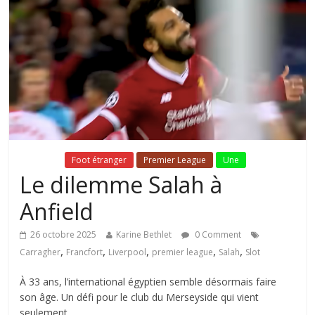
Fil Actu
Foot étranger
Premier League
Une
Le dilemme Salah à
Anfield
26 octobre 2025
Karine Bethlet
0 Comment
,
,
,
,
,
Carragher
Francfort
Liverpool
premier league
Salah
Slot
À 33 ans, l’international égyptien semble désormais faire
son âge. Un défi pour le club du Merseyside qui vient
seulement