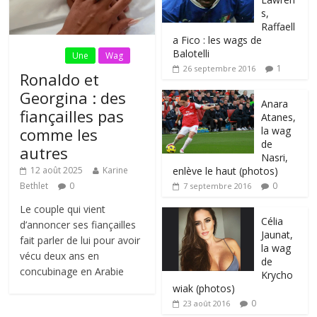
s,
Raffaell
a Fico : les wags de
Balotelli
Fil Actu
Une
Wag
1
26 septembre 2016
Ronaldo et
Georgina : des
Anara
fiançailles pas
Atanes,
la wag
comme les
de
autres
Nasri,
enlève le haut (photos)
12 août 2025
Karine
0
Bethlet
0
7 septembre 2016
Le couple qui vient
Célia
d’annoncer ses fiançailles
Jaunat,
fait parler de lui pour avoir
la wag
vécu deux ans en
de
concubinage en Arabie
Krycho
wiak (photos)
0
23 août 2016