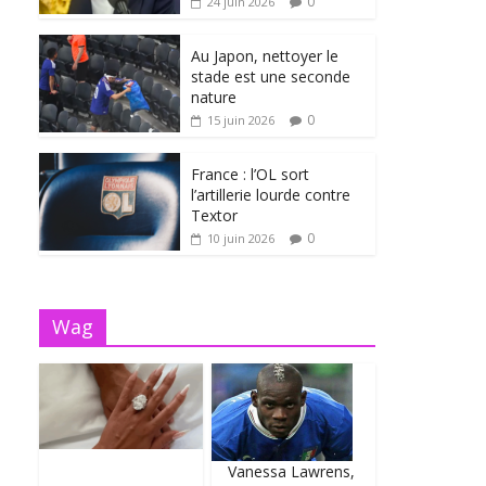
0
24 juin 2026
Au Japon, nettoyer le
stade est une seconde
nature
0
15 juin 2026
France : l’OL sort
l’artillerie lourde contre
Textor
0
10 juin 2026
Wag
Vanessa Lawrens,
Fil