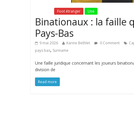
Fil Actu
Foot étranger
Une
Binationaux : la faille q
Pays-Bas
9 mai 2026
Karine Bethlet
0 Comment
Ca
,
pays bas
Suriname
Une faille juridique concernant les joueurs binati
division de
Read more