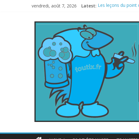
vendredi, août 7, 2026
Latest:
Les leçons du point 
Le football italien 
La FIFA veut vendre 
Les curiosités de l
L’Inde et la Chine, t