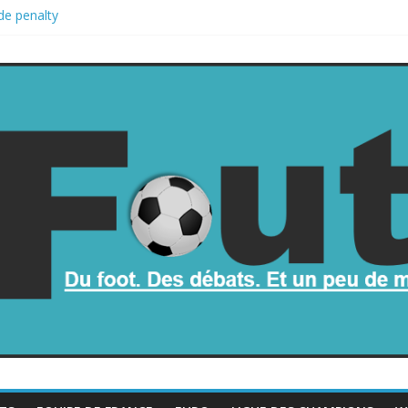
de penalty
retombe dans le chaos
une part de la Coupe du monde à des fonds privés, la planète football
a Coupe du monde
rop mauvais au football ?