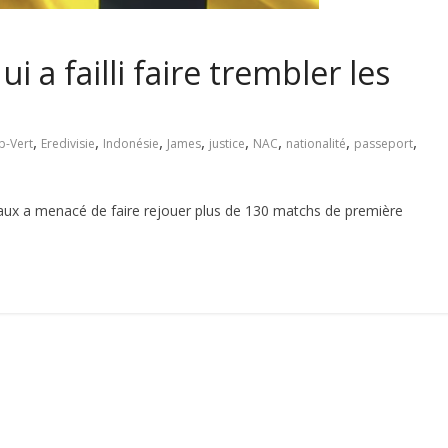
ui a failli faire trembler les
,
,
,
,
,
,
,
,
p-Vert
Eredivisie
Indonésie
James
justice
NAC
nationalité
passeport
onaux a menacé de faire rejouer plus de 130 matchs de première