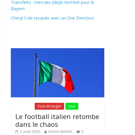
Transferts : mercato (déjà) terminé pour le
Bayern
Cheryl Cole recasée avec un One Direction
Fil Actu
Fil Actu
Foot étranger
Une
Le football italien retombe
dans le chaos
2 août 2026
Karine Bethlet
0