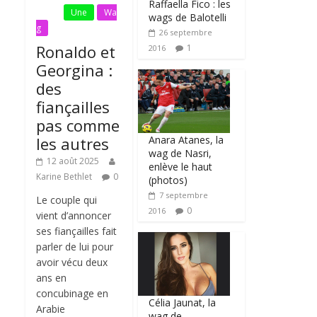
Raffaella Fico : les
Actu
Une
Wa
wags de Balotelli
g
26 septembre
Ronaldo et
1
2016
Georgina :
des
fiançailles
pas comme
Anara Atanes, la
les autres
wag de Nasri,
12 août 2025
enlève le haut
Karine Bethlet
0
(photos)
7 septembre
Le couple qui
0
2016
vient d’annoncer
ses fiançailles fait
parler de lui pour
avoir vécu deux
ans en
concubinage en
Célia Jaunat, la
Arabie
wag de