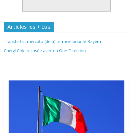
Articles les + Lus
Transferts : mercato (déjà) terminé pour le Bayern
Cheryl Cole recasée avec un One Direction
Fil Actu