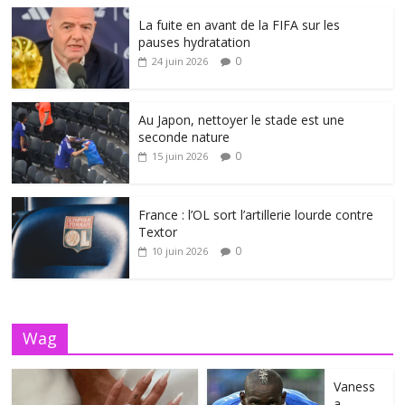
La fuite en avant de la FIFA sur les
pauses hydratation
0
24 juin 2026
Au Japon, nettoyer le stade est une
seconde nature
0
15 juin 2026
France : l’OL sort l’artillerie lourde contre
Textor
0
10 juin 2026
Wag
Vaness
a