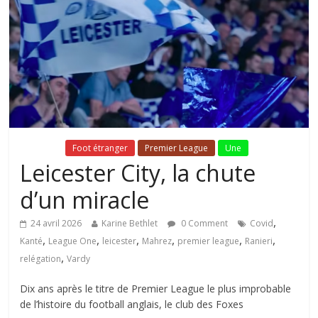
Fil Actu
Foot étranger
Premier League
Une
Leicester City, la chute
d’un miracle
,
24 avril 2026
Karine Bethlet
0 Comment
Covid
,
,
,
,
,
,
Kanté
League One
leicester
Mahrez
premier league
Ranieri
,
relégation
Vardy
Dix ans après le titre de Premier League le plus improbable
de l’histoire du football anglais, le club des Foxes