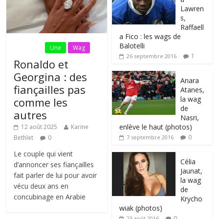
Lawren
s,
Raffaell
a Fico : les wags de
Balotelli
Fil Actu
Une
Wag
1
26 septembre 2016
Ronaldo et
Georgina : des
Anara
fiançailles pas
Atanes,
la wag
comme les
de
autres
Nasri,
enlève le haut (photos)
12 août 2025
Karine
0
Bethlet
0
7 septembre 2016
Le couple qui vient
Célia
d’annoncer ses fiançailles
Jaunat,
fait parler de lui pour avoir
la wag
vécu deux ans en
de
concubinage en Arabie
Krycho
wiak (photos)
0
23 août 2016