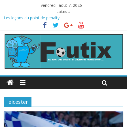
vendredi, août 7, 2026
Latest:
Les leçons du point de penalty
Le football italien retombe dans le chaos
La FIFA veut vendre une part de la Coupe du monde à des fonds
privés, la planète football s’insurge
Les curiosités de la Coupe du monde
L’Inde et la Chine, trop mauvais au football ?
leicester