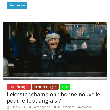
Read more
Foot étranger
Premier League
Une
Leicester champion : bonne nouvelle
pour le foot anglais ?
3 mai 2016
La rédaction
0 Comment
football