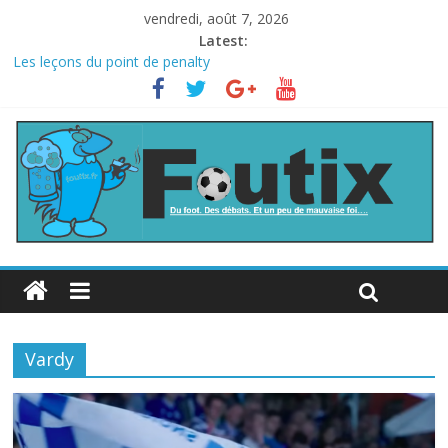
vendredi, août 7, 2026
Latest:
Les leçons du point de penalty
Le football italien retombe dans le chaos
La FIFA veut vendre une part de la Coupe du monde à des fonds
privés, la planète football s’insurge
Les curiosités de la Coupe du monde
L’Inde et la Chine, trop mauvais au football ?
Vardy