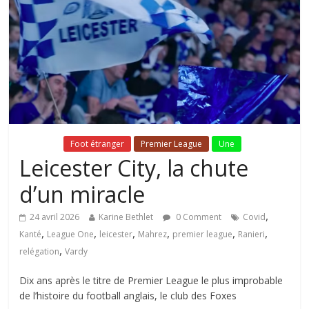
Fil Actu
Foot étranger
Premier League
Une
Leicester City, la chute
d’un miracle
,
24 avril 2026
Karine Bethlet
0 Comment
Covid
,
,
,
,
,
,
Kanté
League One
leicester
Mahrez
premier league
Ranieri
,
relégation
Vardy
Dix ans après le titre de Premier League le plus improbable
de l’histoire du football anglais, le club des Foxes