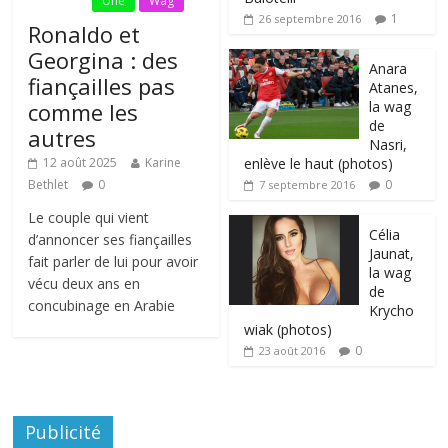
Fil Actu
Une
Wag
1
26 septembre 2016
Ronaldo et
Georgina : des
Anara
fiançailles pas
Atanes,
la wag
comme les
de
autres
Nasri,
enlève le haut (photos)
12 août 2025
Karine
0
Bethlet
0
7 septembre 2016
Le couple qui vient
Célia
d’annoncer ses fiançailles
Jaunat,
fait parler de lui pour avoir
la wag
vécu deux ans en
de
concubinage en Arabie
Krycho
wiak (photos)
0
23 août 2016
Publicité