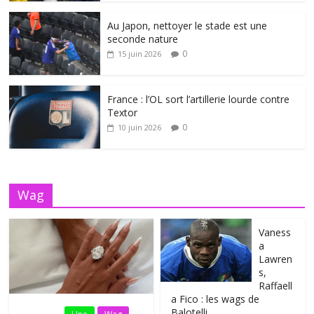
Au Japon, nettoyer le stade est une
seconde nature
0
15 juin 2026
France : l’OL sort l’artillerie lourde contre
Textor
0
10 juin 2026
Wag
Vaness
a
Lawren
s,
Raffaell
a Fico : les wags de
Balotelli