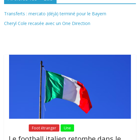
Transferts : mercato (déjà) terminé pour le Bayern
Cheryl Cole recasée avec un One Direction
Fil Actu
Fil Actu
Foot étranger
Une
Le football italien retombe dans le